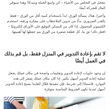
تتعجل في التخلص من الأشياء – كن واسع الحيلة ومبدعًا! وهذا سيوفر
المال للشركة أيضًا.
وأخيرا، هناك مسألة الورق. ابدأ باستخدام كمية أقل من الورق – فقط
بالقدر الضروري. بدلًا من تدوين الملاحظات على مفكرة ورقية، استخدم
الكمبيوتر المحمول. إذا كان من الممكن التوقيع على الأوراق إلكترونيًا –
افعل ذلك! ثق بنا، كل قطعة صغيرة من الورق يتم حفظها لها أهميتها.
لا تقم بإعادة التدوير في المنزل فقط، بل قم بذلك
في العمل أيضًا
إن وجود حاويات لإعادة التدوير وتعليمات واضحة في مكان عملك يجعل
عملية إعادة التدوير أسهل بكثير. إذا كان مكان عملك يفتقر إلى هذه
الموارد، فاستنادًا إلى تجربتنا، فإن تنفيذها فعّال للغاية! يصبح إعادة التدوير
أسهل عندما تكون الشروط المناسبة متوفرة.