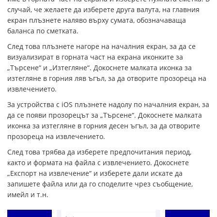
случай, че желаете да изберете друга валута, на главния
екран плъзнете наляво върху сумата, обозначаваща
баланса по сметката.
След това плъзнете нагоре на началния екран, за да се
визуализират в горната част на екрана иконките за
„Търсене“ и „Изтегляне“. Докоснете малката иконка за
изтегляне в горния ляв ъгъл, за да отворите прозореца на
извлечението.
За устройства с iOS плъзнете надолу по началния екран, за
да се появи прозорецът за „Търсене“. Докоснете малката
иконка за изтегляне в горния десен ъгъл, за да отворите
прозореца на извлечението.
След това трябва да изберете предпочитания период,
както и формата на файла с извлечението. Докоснете
„Експорт на извлечение“ и изберете дали искате да
запишете файла или да го споделите чрез съобщение,
имейл и т.н.