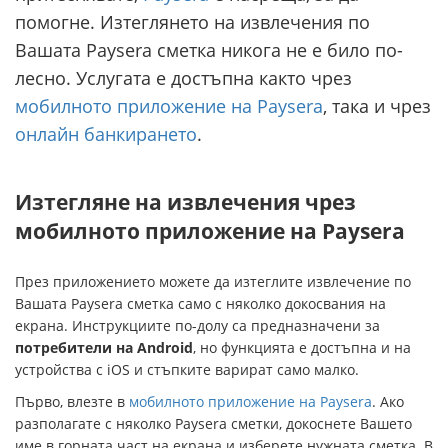
помогне. Изтеглянето на извлечения по
Вашата Paysera сметка никога не е било по-
лесно. Услугата е достъпна както чрез
мобилното приложение на Paysera
, така и чрез
онлайн банкирането
.
Изтегляне на извлечения чрез
мобилното приложение на Paysera
През приложението можете да изтеглите извлечение по
Вашата Paysera сметка само с няколко докосвания на
екрана. Инструкциите по-долу са предназначени за
потребители на Android
, но функцията е достъпна и на
устройства с iOS и стъпките варират само малко.
Първо, влезте в
мобилното приложение на Paysera
. Ако
разполагате с няколко Paysera сметки, докоснете Вашето
име в горната част на екрана и изберете нужната сметка. В