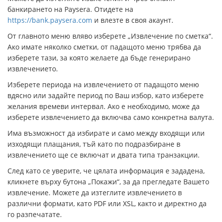
банкирането на Paysera. Отидете на
https://bank.paysera.com
и влезте в своя акаунт.
От главното меню вляво изберете „Извлечение по сметка“.
Ако имате няколко сметки, от падащото меню трябва да
изберете тази, за която желаете да бъде генерирано
извлечението.
Изберете периода на извлечението от падащото меню
вдясно или задайте период по Ваш избор, като изберете
желания времеви интервал. Ако е необходимо, може да
изберете извлечението да включва само конкретна валута.
Има възможност да избирате и само между входящи или
изходящи плащания, тъй като по подразбиране в
извлечението ще се включат и двата типа транзакции.
След като се уверите, че цялата информация е зададена,
кликнете върху бутона „Покажи“, за да прегледате Вашето
извлечение. Можете да изтеглите извлечението в
различни формати, като PDF или XSL, както и директно да
го разпечатате.