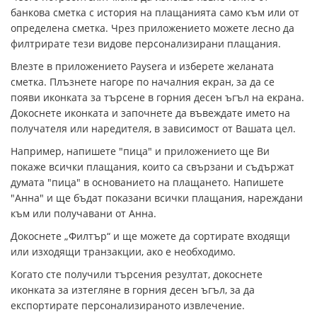
банкова сметка с история на плащанията само към или от
определена сметка. Чрез приложението можете лесно да
филтрирате тези видове персонализирани плащания.
Влезте в приложението Paysera и изберете желаната
сметка. Плъзнете нагоре по началния екран, за да се
появи иконката за търсене в горния десен ъгъл на екрана.
Докоснете иконката и започнете да въвеждате името на
получателя или наредителя, в зависимост от Вашата цел.
Например, напишете "пица" и приложението ще Ви
покаже всички плащания, които са свързани и съдържат
думата "пица" в основанието на плащането. Напишете
"Анна" и ще бъдат показани всички плащания, нареждани
към или получавани от Анна.
Докоснете „Филтър“ и ще можете да сортирате входящи
или изходящи транзакции, ако е необходимо.
Когато сте получили търсения резултат, докоснете
иконката за изтегляне в горния десен ъгъл, за да
експортирате персонализираното извлечение.