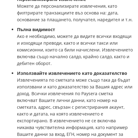
Можете да персонализирате извлечения, като
филтрирате транзакциите въз основа на: дата,
основание за плащането, получател, наредител и т.н.
Пълна видимост
Ако е необходимо, можете да видите всички входящи
и изходящи преводи, както и всички такси или
комисионни, които са били начислени. Извлечението
включва също начално салдо, крайно салдо, както и
дебитен оборот.
Използвайте извлечението като доказателство
Извлеченията по сметката може също така да бъдат
използвани и като доказателство за Вашия адрес или
доход. Всички извлечения по Paysera сметка
включват Вашите лични данни, като номер на
сметката, адрес, свързан с регистрирания акаунт,
както и датата, на която извлечението е
експортирано. В извлечението не се включва
никаква чувствителна информация, като например
Вашите данни за вход, ЕГН, номер на документ за