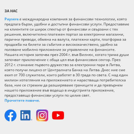
ЗА НАС
Paysera
е международна компания за финансови технологии, която
предлага бързи, удобни и достъпни финансови услуги. Предоставяме
на клиентите си широк спектър от финансови и свързани с тях
решения, включително платежен портал за електронни магазини,
парични преводи, обмяна на валута, платежни карти, платформа за
продажба на билети за събития и висококачествено, удобно за
ползване мобилно приложение за управление на финансите.
Нашата история започва през 2004 г. във Вилнюс, когато трима души
започват приключение с обща цел във финансовия сектор. През
2012 г. станахме първото дружество за електронни пари в Литва,
която получи лиценз от Централната Банка на Литва. Днес ние сме
екип от 700 служители, които работят в 30 града по света. С над един
милион изтегляния на приложението и нарастваща потребителска
база, ние се стремим да разширяваме границите и да превърнем
нашето приложение във водещо в индустрията приложение,
предоставящо финансови услуги по целия свят.
Прочетете повече
.