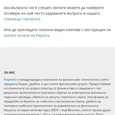
Ако въпросът не е спешен, винаги можете да намерите
отговори на най-често задаваните въпроси в нашата
страница с въпроси
.
Или да прегледате полезни видео клипове с инструкции на
outube канала на Paysera
.
ЗА НАС
Paysera
е международна компания за финансови технологии, която
предлага бързи, удобни и достъпни финансови услуги. Предоставяме
на клиентите си широк спектър от финансови и свързани с тях
решения, включително платежен портал за електронни магазини,
парични преводи, обмяна на валута, платежни карти, платформа за
продажба на билети за събития и висококачествено, удобно за
ползване мобилно приложение за управление на финансите.
Нашата история започва през 2004 г. във Вилнюс, когато трима души
започват приключение с обща цел във финансовия сектор. През