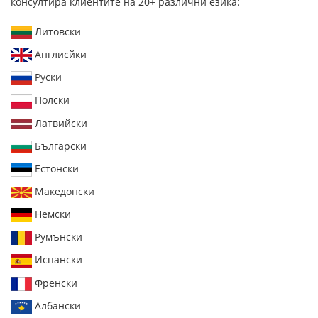
консултира клиентите на 20+ различни езика:
Литовски
Англисйки
Руски
Полски
Латвийски
Български
Естонски
Македонски
Немски
Румънски
Испански
Френски
Албански