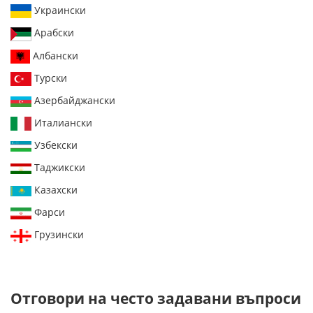
Украински
Арабски
Албански
Турски
Азербайджански
Италиански
Узбекски
Таджикски
Казахски
Фарси
Грузински
Отговори на често задавани въпроси