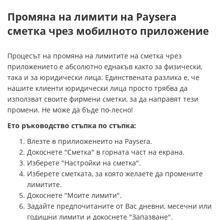
Промяна на лимити на Paysera
сметка чрез мобилното приложение
Процесът на промяна на лимитите на сметка чрез
приложението е абсолютно еднакъв както за физически,
така и за юридически лица. Единствената разлика е, че
нашите клиенти юридически лица просто трябва да
използват своите фирмени сметки, за да направят тези
промени. Не може да бъде по-лесно!
Ето ръководство стъпка по стъпка:
Влезте в прилиоженеито на Paysera.
Докоснете "Сметка" в горната част на екрана.
Изберете "Настройки на сметка".
Изберете сметката, за която желаете да промените
лимитите.
Докоснете "Моите лимити".
Задайте предпочитаните от Вас дневни, месечни или
годишни лимити и докоснете "Запазване".