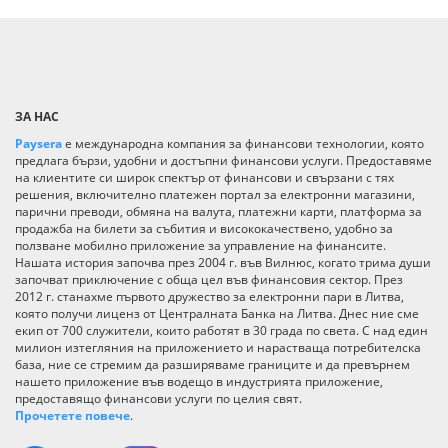
ЗА НАС
Paysera
е международна компания за финансови технологии, която
предлага бързи, удобни и достъпни финансови услуги. Предоставяме
на клиентите си широк спектър от финансови и свързани с тях
решения, включително платежен портал за електронни магазини,
парични преводи, обмяна на валута, платежни карти, платформа за
продажба на билети за събития и висококачествено, удобно за
ползване мобилно приложение за управление на финансите.
Нашата история започва през 2004 г. във Вилнюс, когато трима души
започват приключение с обща цел във финансовия сектор. През
2012 г. станахме първото дружество за електронни пари в Литва,
която получи лиценз от Централната Банка на Литва. Днес ние сме
екип от 700 служители, които работят в 30 града по света. С над един
милион изтегляния на приложението и нарастваща потребителска
база, ние се стремим да разширяваме границите и да превърнем
нашето приложение във водещо в индустрията приложение,
предоставящо финансови услуги по целия свят.
Прочетете повече
.