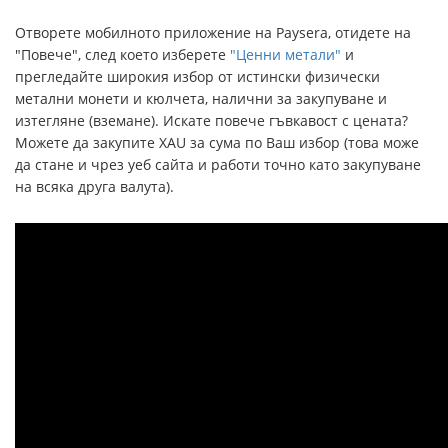
Отворете мобилното приложение на Paysera, отидете на
"Повече", след което изберете
"Ценни метали"
и
прегледайте широкия избор от истински физически
метални монети и кюлчета, налични за закупуване и
изтегляне (вземане). Искате повече гъвкавост с цената?
Можете да закупите XAU за сума по Ваш избор (това може
да стане и чрез уеб сайта и работи точно като закупуване
на всяка друга валута).