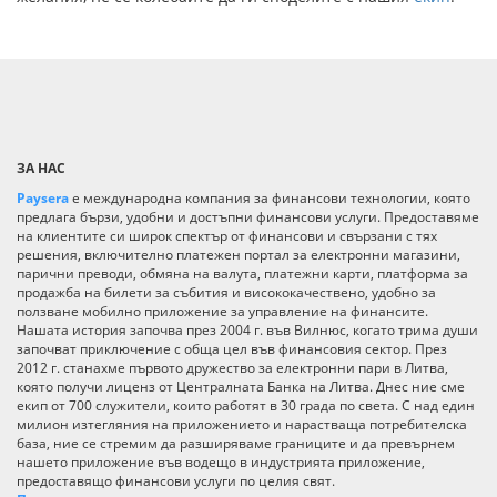
ЗА НАС
Paysera
е международна компания за финансови технологии, която
предлага бързи, удобни и достъпни финансови услуги. Предоставяме
на клиентите си широк спектър от финансови и свързани с тях
решения, включително платежен портал за електронни магазини,
парични преводи, обмяна на валута, платежни карти, платформа за
продажба на билети за събития и висококачествено, удобно за
ползване мобилно приложение за управление на финансите.
Нашата история започва през 2004 г. във Вилнюс, когато трима души
започват приключение с обща цел във финансовия сектор. През
2012 г. станахме първото дружество за електронни пари в Литва,
която получи лиценз от Централната Банка на Литва. Днес ние сме
екип от 700 служители, които работят в 30 града по света. С над един
милион изтегляния на приложението и нарастваща потребителска
база, ние се стремим да разширяваме границите и да превърнем
нашето приложение във водещо в индустрията приложение,
предоставящо финансови услуги по целия свят.