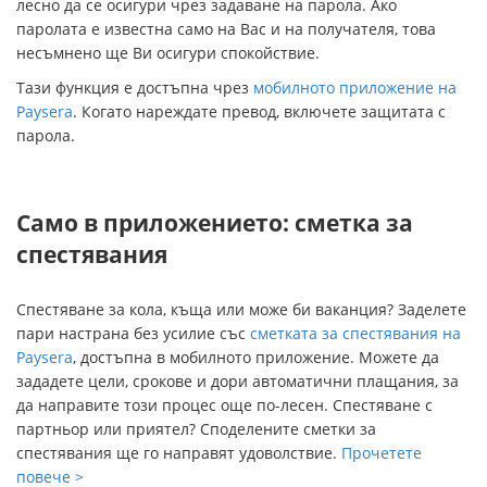
лесно да се осигури чрез задаване на парола. Ако
паролата е известна само на Вас и на получателя, това
несъмнено ще Ви осигури спокойствие.
Тази функция е достъпна чрез
мобилното приложение на
Paysera
. Когато нареждате превод, включете защитата с
парола.
Само в приложението: сметка за
спестявания
Спестяване за кола, къща или може би ваканция? Заделете
пари настрана без усилие със
сметката за спестявания на
Paysera
, достъпна в мобилното приложение. Можете да
зададете цели, срокове и дори автоматични плащания, за
да направите този процес още по-лесен. Спестяване с
партньор или приятел? Споделените сметки за
спестявания ще го направят удоволствие.
Прочетете
повече >