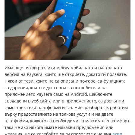
Има още някои разлики между мобилната и настолната
версия на Paysera, които ще откриете, докато ги ползвате.
Някои от тези, които не са описани по-горе, са функцията
за дарения, която е достъпна за потребители на
приложението Paysera само на Android, шаблоните,
създадени в уеб сайта или в приложението, са достъпни
само чрез тези платформи и т.н. Ние, разбира се, работим
върху предоставянето на толкова услуги и на двете
платформи, колкото са необходими за максимален комфорт,
така че ако някога имате някакви предложения или
желания, не се колебайте да ги споделите с нашия
екип
!