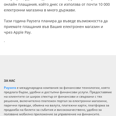
онлайн плащания, който днес се използва от почти 10 000
електронни магазина в много държави.
Тази година Paysera планира да въведе възможността да
приемате плащания във Вашия електронен магазин и
чрез Apple Pay.
.
ЗА НАС
Paysera
е международна компания за финансови технологии, която
предлага бързи, удобни и достъпни финансови услуги. Предоставяме
на клиентите си широк спектър от финансови и свързани с тях
решения, включително платежен портал за електронни магазини,
парични преводи, обмяна на валута, платежни карти, платформа за
продажба на билети за събития и висококачествено, удобно за
ползване мобилно приложение за управление на финансите.