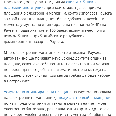
През месец февруари към дългия
списък с банки и
платежни институции
, чрез които могат да се приемат
плащания в електронни магазини, които използват Paysera
за свой портал за плащания, беше добавен и Revolut. В
момента услугата по иницииране на плащания (УИП) на
Paysera поддържа почти 100 банки, включително почти
всички банки в Прибалтийските републики -
доминиращият пазар на Paysera.
Много електронни магазини, които използват Paysera,
автоматично ще показват Revolut сред другите опции за
плащане, освен ако собственикът на електронния магазин
не поиска да не се добавят автоматично нови методи на
плащане. В този случай този метод трябва да бъде избран
в настройките.
Услугата по иницииране на плащане
на Paysera позволява
на електронните магазини да
получават онлайн плащания
по най-предпочитания от техните клиенти начин – чрез
електронно банкиране, разплащателни карти и др. Това е
популярен, удобен и достъпен инструмент за обработка на