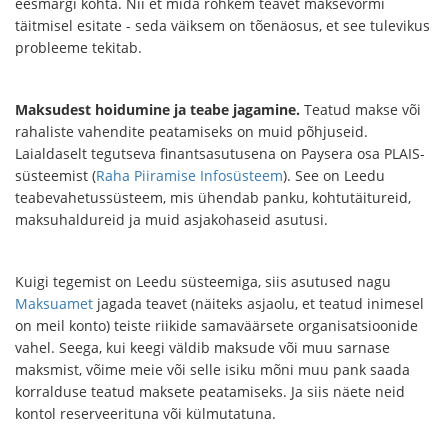
eesmärgi kohta. Nii et mida rohkem teavet maksevormi
täitmisel esitate - seda väiksem on tõenäosus, et see tulevikus
probleeme tekitab.
Maksudest hoidumine ja teabe jagamine.
Teatud makse või
rahaliste vahendite peatamiseks on muid põhjuseid.
Laialdaselt tegutseva finantsasutusena on Paysera osa PLAIS-
süsteemist (
Raha Piiramise Infosüsteem
). See on Leedu
teabevahetussüsteem, mis ühendab panku, kohtutäitureid,
maksuhaldureid ja muid asjakohaseid asutusi.
Kuigi tegemist on Leedu süsteemiga, siis asutused nagu
Maksuamet
jagada teavet (näiteks asjaolu, et teatud inimesel
on meil konto) teiste riikide samaväärsete organisatsioonide
vahel. Seega, kui keegi väldib maksude või muu sarnase
maksmist, võime meie või selle isiku mõni muu pank saada
korralduse teatud maksete peatamiseks. Ja siis näete neid
kontol reserveerituna või külmutatuna.