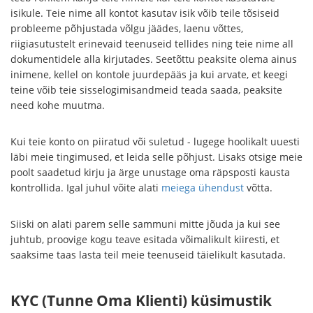
isikule. Teie nime all kontot kasutav isik võib teile tõsiseid
probleeme põhjustada võlgu jäädes, laenu võttes,
riigiasutustelt erinevaid teenuseid tellides ning teie nime all
dokumentidele alla kirjutades. Seetõttu peaksite olema ainus
inimene, kellel on kontole juurdepääs ja kui arvate, et keegi
teine võib teie sisselogimisandmeid teada saada, peaksite
need kohe muutma.
Kui teie konto on piiratud või suletud - lugege hoolikalt uuesti
läbi meie tingimused, et leida selle põhjust. Lisaks otsige meie
poolt saadetud kirju ja ärge unustage oma räpsposti kausta
kontrollida. Igal juhul võite alati
meiega ühendust
võtta.
Siiski on alati parem selle sammuni mitte jõuda ja kui see
juhtub, proovige kogu teave esitada võimalikult kiiresti, et
saaksime taas lasta teil meie teenuseid täielikult kasutada.
KYC (Tunne Oma Klienti) küsimustik