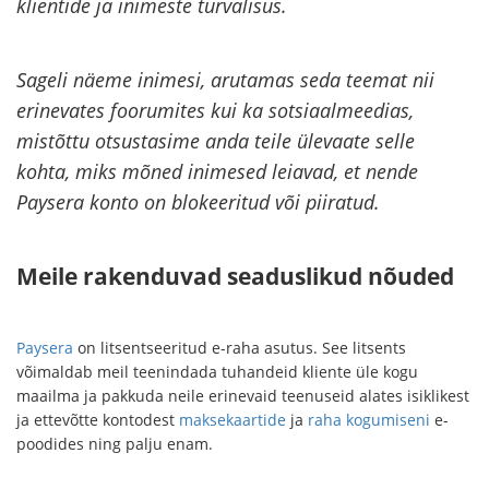
klientide ja inimeste turvalisus.
Sageli näeme inimesi, arutamas seda teemat nii
erinevates foorumites kui ka sotsiaalmeedias,
mistõttu otsustasime anda teile ülevaate selle
kohta, miks mõned inimesed leiavad, et nende
Paysera konto on blokeeritud või piiratud.
Meile rakenduvad seaduslikud nõuded
Paysera
on litsentseeritud e-raha asutus. See litsents
võimaldab meil teenindada tuhandeid kliente üle kogu
maailma ja pakkuda neile erinevaid teenuseid alates isiklikest
ja ettevõtte kontodest
maksekaartide
ja
raha kogumiseni
e-
poodides ning palju enam.