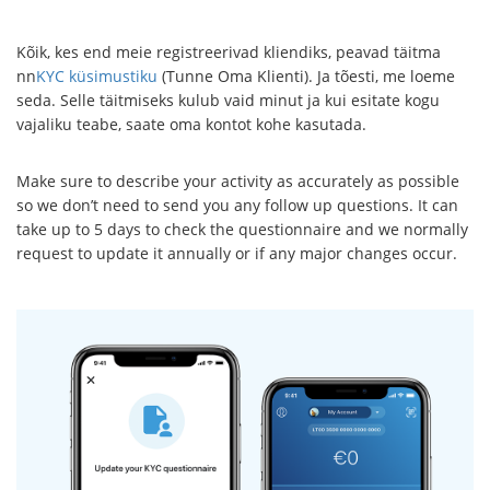
Kõik, kes end meie registreerivad kliendiks, peavad täitma
nn
KYC küsimustiku
(Tunne Oma Klienti). Ja tõesti, me loeme
seda. Selle täitmiseks kulub vaid minut ja kui esitate kogu
vajaliku teabe, saate oma kontot kohe kasutada.
Make sure to describe your activity as accurately as possible
so we don’t need to send you any follow up questions. It can
take up to 5 days to check the questionnaire and we normally
request to update it annually or if any major changes occur.