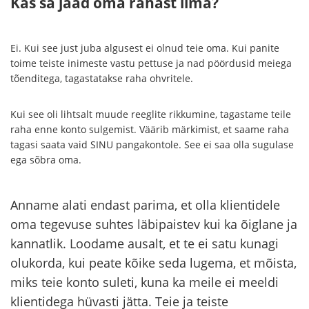
Kas sa jääd oma rahast ilma?
Ei. Kui see just juba algusest ei olnud teie oma. Kui panite
toime teiste inimeste vastu pettuse ja nad pöördusid meiega
tõenditega, tagastatakse raha ohvritele.
Kui see oli lihtsalt muude reeglite rikkumine, tagastame teile
raha enne konto sulgemist. Väärib märkimist, et saame raha
tagasi saata vaid SINU pangakontole. See ei saa olla sugulase
ega sõbra oma.
Anname alati endast parima, et olla klientidele
oma tegevuse suhtes läbipaistev kui ka õiglane ja
kannatlik. Loodame ausalt, et te ei satu kunagi
olukorda, kui peate kõike seda lugema, et mõista,
miks teie konto suleti, kuna ka meile ei meeldi
klientidega hüvasti jätta. Teie ja teiste