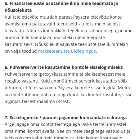
5. Finantsteenuste osutamine ilma meie teadmata ja
nõusolekuta
Kui teie ettevõte muudab pärast Paysera ettevõtte konto
avamist oma pakutavaid teenuseid - tuleks meid sellest
teavitada. Näiteks kui hakkate tegelema rahandusega, peame
andma teile täiendava nõusoleku meie teenuste
kasutamiseks. Nõusolekut vajavate teenuste täielik nimekiri
on välja toodud
makseteenuste üldlepingus
.
6. Puhverserverite kasutamine kontole sisselogimiseks
Puhverserverite (proxy) kasutamine ei ole iseenesest meie
reeglite vastane. Kuid anonüümset serverit kasutades võib
juhtuda, et te ei saa oma Paysera kontole sisse logida. Muidu
on meil kahtlane näha teid iga kord, kui kontot kasutate, sisse
logimas teisest maailma otsast.
7. Sisselogimise / parooli jagamine kolmandate isikutega
Ärge jagage oma kontot teistega ega laske teistel inimestel
oma nimel kontot avada. See on meie reeglitega vastuolus ja
teeb rohkem kahju teie nimele kui teie kontot kasutavale