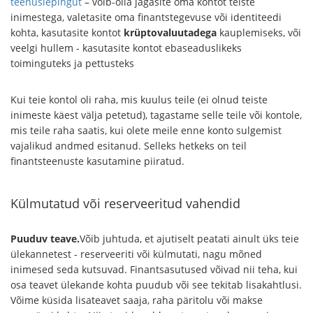
teenuslepingut
– võib-olla jagasite oma kontot teiste
inimestega, valetasite oma finantstegevuse või identiteedi
kohta, kasutasite kontot
krüptovaluutadega
kauplemiseks, või
veelgi hullem - kasutasite kontot ebaseaduslikeks
toiminguteks ja pettusteks
Kui teie kontol oli raha, mis kuulus teile (ei olnud teiste
inimeste käest välja petetud), tagastame selle teile või kontole,
mis teile raha saatis, kui olete meile enne konto sulgemist
vajalikud andmed esitanud. Selleks hetkeks on teil
finantsteenuste kasutamine piiratud.
Külmutatud või reserveeritud vahendid
Puuduv teave.
Võib juhtuda, et ajutiselt peatati ainult üks teie
ülekannetest - reserveeriti või külmutati, nagu mõned
inimesed seda kutsuvad. Finantsasutused võivad nii teha, kui
osa teavet ülekande kohta puudub või see tekitab lisakahtlusi.
Võime küsida lisateavet saaja, raha päritolu või makse