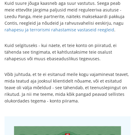
Kuid suure jõuga kaasneb aga suur vastutus. Seega peab
meie ettevõte järgima paljusid meid reguleeriva asutuse -
Leedu Panga, meie partnerite, näiteks maksekaardi pakkuja
Contis, reegleid ja nõudeid ja rahvusvahelisi eeskirju, nagu
rahapesu ja terrorismi rahastamise vastaseid reegleid
.
Kuid selgituseks - kui näete, et teie konto on piiratud, ei
tähenda see tingimata, et kahtlustaksime teie osalust
rahapesus või muus ebaseaduslikus tegevuses.
Võib juhtuda, et te ei esitanud meile kogu vajaminevat teavet,
mida teatud aja jooksul klientidelt nõuame, või et esitatud
teave oli välja mõeldud - see tähendab, et teenuslepingut on
rikutud. Ja nii me teeme, mida kõik pangad peavad sellistes
olukordades tegema - konto piirama.