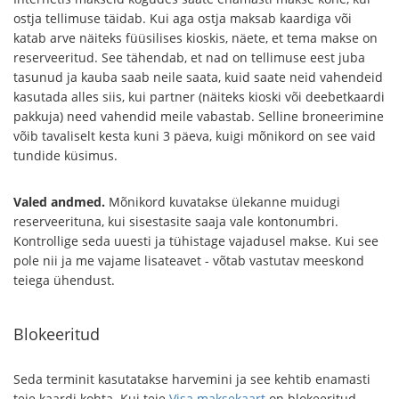
ostja tellimuse täidab. Kui aga ostja maksab kaardiga või
katab arve näiteks füüsilises kioskis, näete, et tema makse on
reserveeritud. See tähendab, et nad on tellimuse eest juba
tasunud ja kauba saab neile saata, kuid saate neid vahendeid
kasutada alles siis, kui partner (näiteks kioski või deebetkaardi
pakkuja) need vahendid meile vabastab. Selline broneerimine
võib tavaliselt kesta kuni 3 päeva, kuigi mõnikord on see vaid
tundide küsimus.
Valed andmed.
Mõnikord kuvatakse ülekanne muidugi
reserveerituna, kui sisestasite saaja vale kontonumbri.
Kontrollige seda uuesti ja tühistage vajadusel makse. Kui see
pole nii ja me vajame lisateavet - võtab vastutav meeskond
teiega ühendust.
Blokeeritud
Seda terminit kasutatakse harvemini ja see kehtib enamasti
teie kaardi kohta. Kui teie
Visa maksekaart
on blokeeritud –