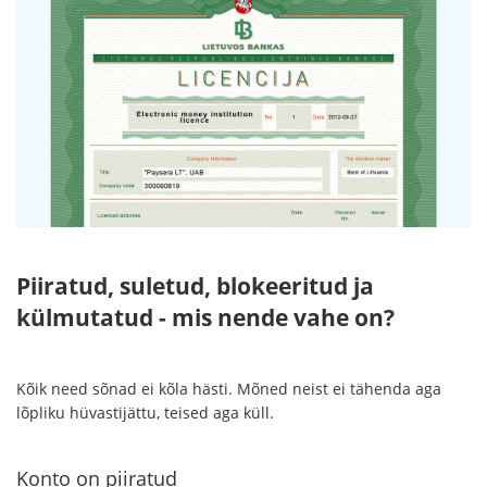
Piiratud, suletud, blokeeritud ja
külmutatud - mis nende vahe on?
Kõik need sõnad ei kõla hästi. Mõned neist ei tähenda aga
lõpliku hüvastijättu, teised aga küll.
Konto on piiratud