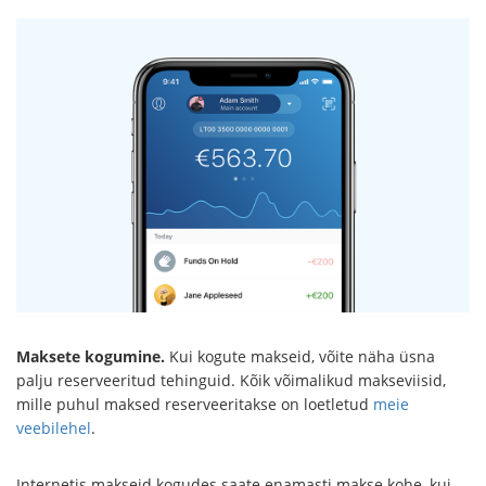
Maksete kogumine.
Kui kogute makseid, võite näha üsna
palju reserveeritud tehinguid. Kõik võimalikud makseviisid,
mille puhul maksed reserveeritakse on loetletud
meie
veebilehel
.
Internetis makseid kogudes saate enamasti makse kohe, kui