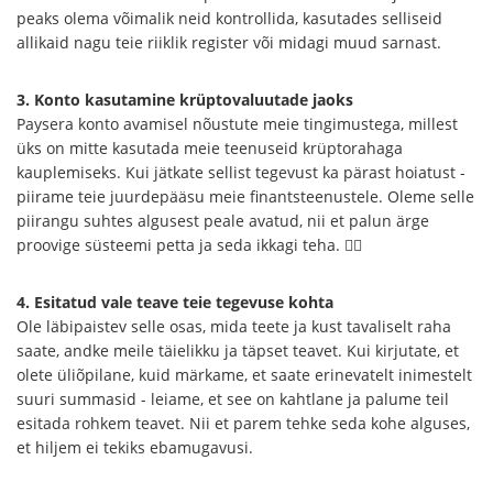
peaks olema võimalik neid kontrollida, kasutades selliseid
allikaid nagu teie riiklik register või midagi muud sarnast.
3. Konto kasutamine krüptovaluutade jaoks
Paysera konto avamisel nõustute meie tingimustega, millest
üks on mitte kasutada meie teenuseid krüptorahaga
kauplemiseks. Kui jätkate sellist tegevust ka pärast hoiatust -
piirame teie juurdepääsu meie finantsteenustele. Oleme selle
piirangu suhtes algusest peale avatud, nii et palun ärge
proovige süsteemi petta ja seda ikkagi teha. 🕵️‍♀️
4. Esitatud vale teave teie tegevuse kohta
Ole läbipaistev selle osas, mida teete ja kust tavaliselt raha
saate, andke meile täielikku ja täpset teavet. Kui kirjutate, et
olete üliõpilane, kuid märkame, et saate erinevatelt inimestelt
suuri summasid - leiame, et see on kahtlane ja palume teil
esitada rohkem teavet. Nii et parem tehke seda kohe alguses,
et hiljem ei tekiks ebamugavusi.