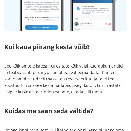
Kui kaua piirang kesta võib?
See kõik on teie kätes! Kui esitate kõik vajalikud dokumendid
ja teabe, saab piirangu samal päeval eemaldada. Kui teie
konto on piiratud või makse on reserveeritud ja te ei tee
koostööd - võib see kesta nädalaid, isegi kuid -, kuni vastate
kõigile küsimustele, mida vajame, et edasi liikuma.
Kuidas ma saan seda vältida?
Pidage kinni reeglitest. Nii lihtne see ongi. Ärge hilinege oma