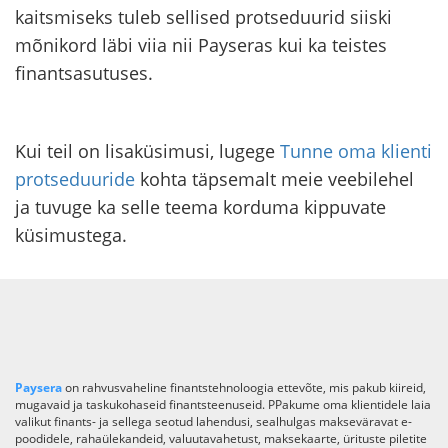
kaitsmiseks tuleb sellised protseduurid siiski
mõnikord läbi viia nii Payseras kui ka teistes
finantsasutuses.
Kui teil on lisaküsimusi, lugege
Tunne oma klienti
protseduuride
kohta täpsemalt meie veebilehel
ja tuvuge ka selle teema korduma kippuvate
küsimustega.
Paysera
on rahvusvaheline finantstehnoloogia ettevõte, mis pakub kiireid,
mugavaid ja taskukohaseid finantsteenuseid. PPakume oma klientidele laia
valikut finants- ja sellega seotud lahendusi, sealhulgas makseväravat e-
poodidele, rahaülekandeid, valuutavahetust, maksekaarte, ürituste piletite