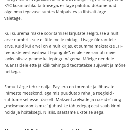
KYC küsimustiku täitmisega, esitage palutud dokumendid,
olge oma tegevuse suhtes läbipaistev ja lihtsalt ärge
valetage.
Kui suurema makse sooritamisel kirjutate selgitusse ainult
arve numbri - see ei ütle meile midagi. Lisage ülekandele
arve. Kuid kui arvel on ainult kirjas, et summa makstakse „IT-
teenuste eest vastavalt lepingule”, ei ole see samuti meie
jaoks piisav, peame ka lepingu nägema. Mõelge nendele
nüanssidele ette ja kõik tehingud teostatakse sujuvalt ja mõne
hetkega.
Samuti ärge tehke nalja. Paysera on toredate ja lõbusate
inimeste meeskond, aga mis puudutab raha ja reegleid -
suhtume sellesse tõsiselt. Makseid „relvade ja rooside“ ning
„mcksmaeoromksmkc“ (juhuslike tähtedega) eest saab kinni
hoida ja hoitaksegi. Niisiis, säästame üksteise aega.