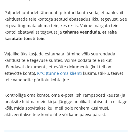
Paljudel juhtudel tähendab piiratud konto seda, et pank võib
kahtlustada teie kontoga seotud ebaseaduslikku tegevust. See
ei pea tingimata olema teie, kes eksis. Võime märgata teie
kontol ebatavalist tegevust ja
tahame veenduda, et raha
kasutate tõesti teie
.
Vajalike üksikasjade esitamata jätmine võib suurendada
kahtlust teie tegevuse suhtes. Võime oodata teie isikut
tõendavat dokumenti, ettevõtte dokumente (kui teil on
ettevõtte konto),
KYC (tunne oma klienti
küsimustikku, teavet
teie vahendite päritolu kohta jne.
Kontrollige oma kontot, oma e-posti (sh rämpsposti kausta) ja
peaksite leidma meie kirja. Järgige hoolikalt juhiseid ja esitage
kõik, mida soovitakse, kui meil pole rohkem küsimusi,
aktiveeritakse teie konto ühe või kahe päeva pärast.