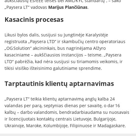
aukščiausių ES/EEE teisės bei AML/KYC standartų“, – sako
„Paysera LT“ vadovas
Marijus Plančiūnas
.
Kasacinis procesas
Likusi bylos dalis, susijusi su Jungtinėje Karalystėje
registruota „Paysera LTD“ ir skambučių centro operatoriaus
„OG Solution“ akcininkais, bus nagrinėjama Alžyro
kasaciniame – aukščiausios instancijos – teisme. „Paysera
LTD“ pabrėžia, kad nėra susijusi su tiriamomis veikomis, ir
tikisi visiško išteisinimo galutiniame sprendime.
Tarptautinis klientų aptarnavimas
„Paysera LT“ teikia klientų aptarnavimą anglų kalba 24
valandas per parą, septynias dienas per savaitę, o dar 16
kalbų – darbo valandomis, bendradarbiaudama su nuosavais
ir licencijuotais kontaktų centrais Lietuvoje, Bulgarijoje,
Ukrainoje, Maroke, Kolumbijoje, Filipinuose ir Madagaskare.