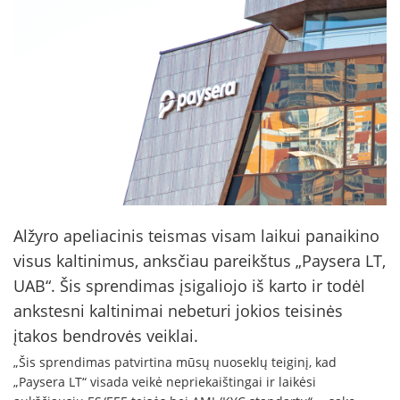
Alžyro apeliacinis teismas visam laikui panaikino
visus kaltinimus, anksčiau pareikštus „Paysera LT,
UAB“. Šis sprendimas įsigaliojo iš karto ir todėl
ankstesni kaltinimai nebeturi jokios teisinės
įtakos bendrovės veiklai.
„Šis sprendimas patvirtina mūsų nuoseklų teiginį, kad
„Paysera LT“ visada veikė nepriekaištingai ir laikėsi