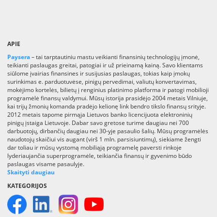
APIE
Paysera
– tai tarptautiniu mastu veikianti finansinių technologijų įmonė,
teikianti paslaugas greitai, patogiai ir už prieinamą kainą. Savo klientams
siūlome įvairias finansines ir susijusias paslaugas, tokias kaip įmokų
surinkimas e. parduotuvėse, pinigų pervedimai, valiutų konvertavimas,
mokėjimo kortelės, bilietų į renginius platinimo platforma ir patogi mobilioji
programėlė finansų valdymui. Mūsų istorija prasidėjo 2004 metais Vilniuje,
kai trijų žmonių komanda pradėjo kelionę link bendro tikslo finansų srityje.
2012 metais tapome pirmąja Lietuvos banko licencijuota elektroninių
pinigų įstaiga Lietuvoje. Dabar savo gretose turime daugiau nei 700
darbuotojų, dirbančių daugiau nei 30-yje pasaulio šalių. Mūsų programėlės
naudotojų skaičiui vis augant (virš 1 mln. parsisiuntimų), siekiame žengti
dar toliau ir mūsų vystomą mobiliąją programelę paversti rinkoje
lyderiaujančia superprogramėle, teikiančia finansų ir gyvenimo būdo
paslaugas visame pasaulyje.
Skaityti daugiau
KATEGORIJOS