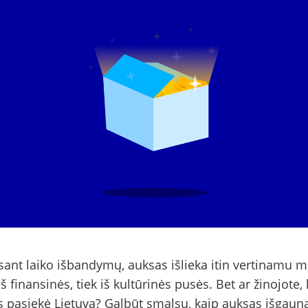
ant laiko išbandymų, auksas išlieka itin vertinamu m
 iš finansinės, tiek iš kultūrinės pusės. Bet ar žinojote,
 pasiekė Lietuvą? Galbūt smalsu, kaip auksas išgau