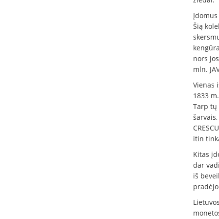
Įdomus 
Šią kol
skersmu
kengūra 
nors jos
mln. JAV
Vienas 
1833 m.
Tarp tų 
šarvais,
CRESCUN
itin tin
Kitas į
dar vad
iš bevei
pradėjo 
Lietuvos
monetos