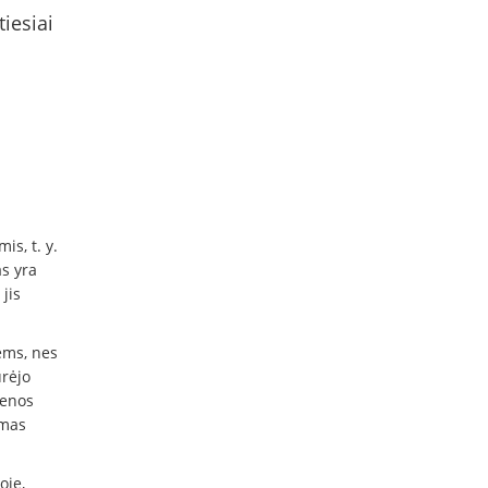
iesiai
is, t. y.
s yra
jis
ėms, nes
urėjo
ienos
amas
oje,