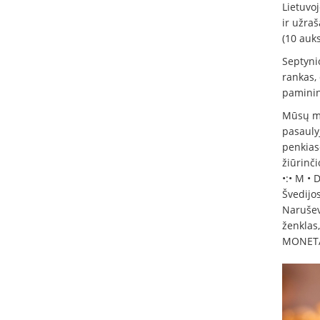
Lietuvo
ir užra
(10 auks
Septyni
rankas,
paminint
Mūsų mu
pasauly
penkias
žiūrinči
•:• M • 
Švedijos
Narušev
ženklas,
MONETA •