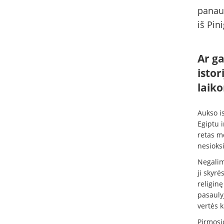
panaud
iš Pin
Ar g
istor
laiko
Aukso is
Egiptu 
retas me
nesioksi
Negalim
ji skyrė
religin
pasaulyj
vertės 
Pirmosio