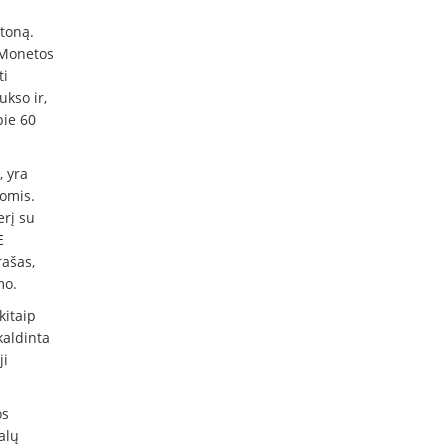
toną.
 Monetos
ti
ukso ir,
pie 60
, yra
tomis.
erį su
E
ašas,
mo.
kitaip
kaldinta
ji
os
alų