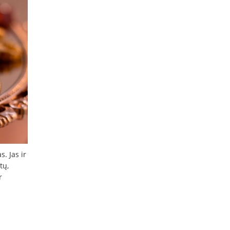
. Jas ir
tų,
r