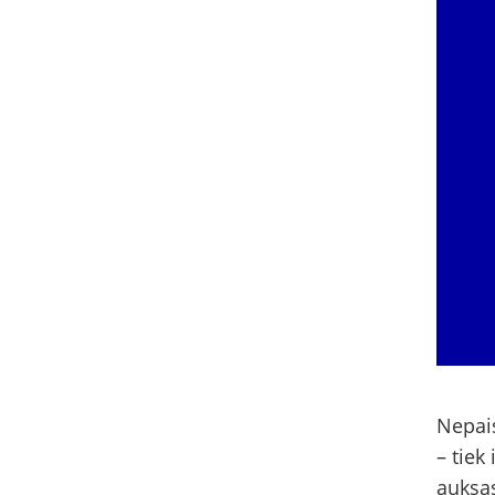
Nepais
– tiek
auksas