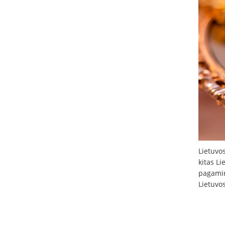
Lietuvo
kitas Li
pagamin
Lietuvo