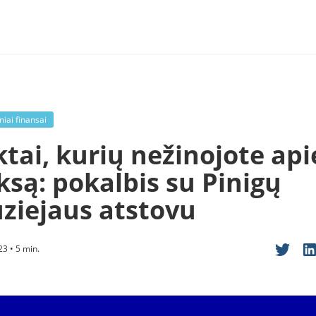
iai finansai
tai, kurių nežinojote api
ksą: pokalbis su Pinigų
ziejaus atstovu
23 • 5 min.