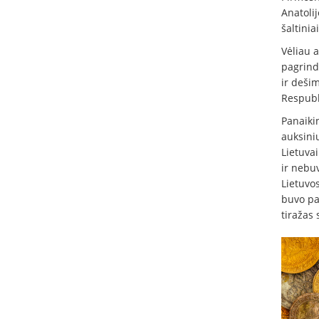
Anatolij
šaltinia
Vėliau a
pagrindi
ir deši
Respubl
Panaikin
auksinių
Lietuvai
ir nebuv
Lietuvo
buvo pa
tiražas 