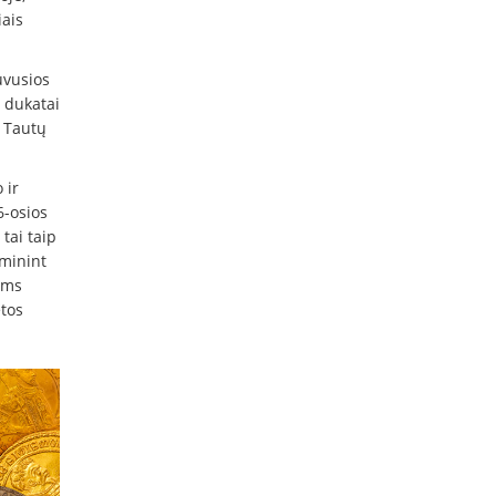
iais
uvusios
i dukatai
ų Tautų
 ir
6-osios
tai taip
 minint
ams
etos