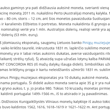
aukso gaminys yra pati didžiausia auksinė moneta, sverianti vieną 
ekcinę monetą 2011 m. nukaldino Perto (Australija) monetų kalykla.
o – 80 cm, storis – 12 cm, ant šios monetos pavaizduota šuoliuojan
ir karalienės Elžbietos II portretas. Moneta nukaldinta iš grynojo a
 nominalioji vertė yra 1 mln. Australijos dolerių, realioji vertė yra a
 dolerių (53 mln. eurų).
iš įdomiausių eksponatų, saugomų Lietuvos banko
Pinigų muziejuje
 vaiko krikšto taurelė, inkrustuota 1831 m. lapkričio sukilimo mone
monetų yra ir labai retas auksinis dukatas, averse vaizduojantis rit
 laikantį strėlių ryšulį. Šį atvaizdą supa užrašas lotynų kalba PARVA
T CONCORDIA RES (Iš mažų dalykų išauga dideli). Simboliškas užr
kamas krikštynų proga ir kartu neleidžiantis užmiršti 1831 m. sukili
domus Pinigų muziejaus eksponatas yra 10 dukatų auksinė moneta, 
inama portugalu. Ši didelė aukso moneta sveria apie 35 g ir yra nu
k gryno aukso, t. y. jo praba 980. Tokias 10 kruzadų monetas pirmie
kaldinti portugalai 1499–1566 m., iš to atsirado ir jų pavadinimas.
 Didžiosios Kunigaikštystės Vilniaus monetų kalykloje iš aukso toki
 buvo kaldintos 1562, 1616, 1618–1619 ir 1621–1622 m. Ant portug