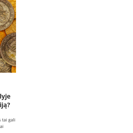
lyje
iją?
tai gali
ai