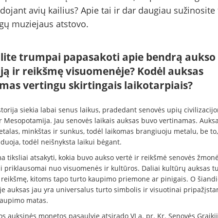
ojant avių kailius? Apie tai ir dar daugiau sužinosite t
igų muziejaus atstovo.
alite trumpai papasakoti apie bendrą aukso
iją ir reikšmę visuomenėje? Kodėl auksas
mas vertingu skirtingais laikotarpiais?
torija siekia labai senus laikus, pradedant senovės upių civilizacijom
ir Mesopotamija. Jau senovės laikais auksas buvo vertinamas. Auksa
talas, minkštas ir sunkus, todėl laikomas brangiuoju metalu, be to, 
duoja, todėl neišnyksta laikui bėgant.
a tiksliai atsakyti, kokia buvo aukso vertė ir reikšmė senovės žmon
si priklausomai nuo visuomenės ir kultūros. Daliai kultūrų auksas t
ę reikšmę, kitoms tapo turto kaupimo priemone ar pinigais. O šiand
e auksas jau yra universalus turto simbolis ir visuotinai pripažįst
kaupimo matas.
s auksinės monetos pasaulyje atsirado VI a. pr. Kr. Senovės Graikij