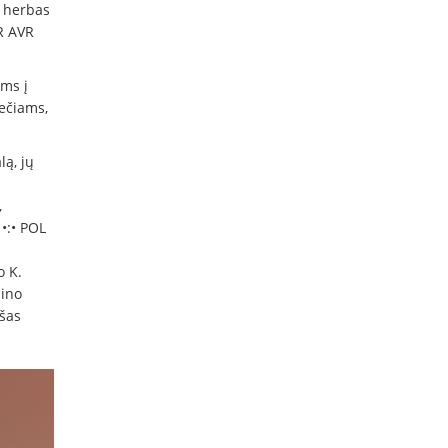
– herbas
R AVR
ms į
ečiams,
ą, jų
,
 •:• POL
o K.
dino
ašas