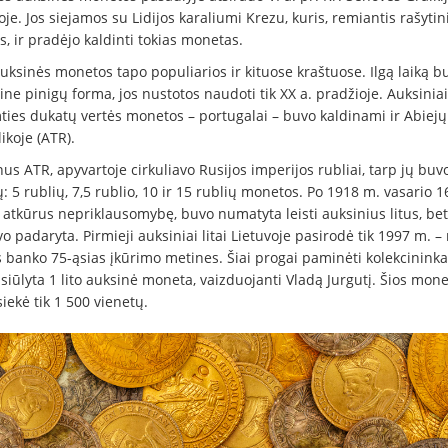
oje. Jos siejamos su Lidijos karaliumi Krezu, kuris, remiantis rašytin
is, ir pradėjo kaldinti tokias monetas.
uksinės monetos tapo populiarios ir kituose kraštuose. Ilgą laiką b
ne pinigų forma, jos nustotos naudoti tik XX a. pradžioje. Auksinia
mties dukatų vertės monetos – portugalai – buvo kaldinami ir Abiej
ikoje (ATR).
us ATR, apyvartoje cirkuliavo Rusijos imperijos rubliai, tarp jų buvo
: 5 rublių, 7,5 rublio, 10 ir 15 rublių monetos. Po 1918 m. vasario 1
 atkūrus nepriklausomybę, buvo numatyta leisti auksinius litus, bet 
o padaryta. Pirmieji auksiniai litai Lietuvoje pasirodė tik 1997 m. –
s banko 75-ąsias įkūrimo metines. Šiai progai paminėti kolekcinink
siūlyta 1 lito auksinė moneta, vaizduojanti Vladą Jurgutį. Šios mon
siekė tik 1 500 vienetų.