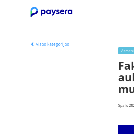
Visos kategorijos
Asmenin
Fak
au
mu
Spalis 20