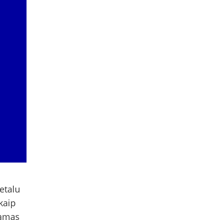
etalu
 kaip
namas