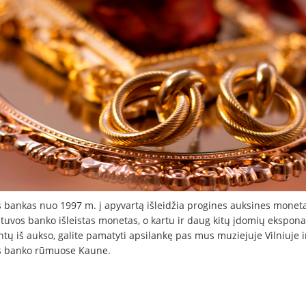
s bankas nuo 1997 m. į apyvartą išleidžia progines auksines monetas
etuvos banko išleistas monetas, o kartu ir daug kitų įdomių ekspona
tų iš aukso, galite pamatyti apsilankę pas mus muziejuje Vilniuje i
s banko rūmuose Kaune.