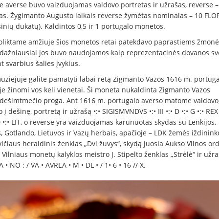
je averse buvo vaizduojamas valdovo portretas ir užrašas, reverse 
šas. Žygimanto Augusto laikais reverse žymėtas nominalas – 10 FLO
inių dukatų). Kaldintos 0,5 ir 1 portugalo monetos.
oliktame amžiuje šios monetos retai patekdavo paprastiems žmonė
 dažniausiai jos buvo naudojamos kaip reprezentacinės dovanos sv
 svarbius šalies įvykius.
ziejuje galite pamatyti labai retą Zigmanto Vazos 1616 m. portugal
je žinomi vos keli vienetai. Ši moneta nukaldinta Zigmanto Vazos
dešimtmečio proga. Ant 1616 m. portugalo averso matome valdovo
o į dešinę, portretą ir užrašą •:• SIGISMVNDVS •:• III •:• D •:• G •:• REX
D •:• LIT, o reverse yra vaizduojamas karūnuotas skydas su Lenkijos,
, Gotlando, Lietuvos ir Vazų herbais, apačioje – LDK žemės iždinink
ičiaus heraldinis ženklas „Dvi žuvys“, skydą juosia Aukso Vilnos or
 Vilniaus monetų kalyklos meistro J. Stipelto ženklas „Strėlė“ ir užr
 NO : / VA • AVREA • M • DL • / 1• 6 • 16 // X.