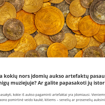
ra kokių nors įdomių aukso artefaktų pasau
nigų muziejuje? Ar galite papasakoti jų istor
sakyti, kokie iš aukso pagaminti artefaktai yra įdomiausi. Vieniems 
aono pomirtinė veido kaukė, kitiems – senelių ar prosenelių auksini