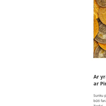
Ar y
ar Pi
Sunku pa
būti far
žiedai.