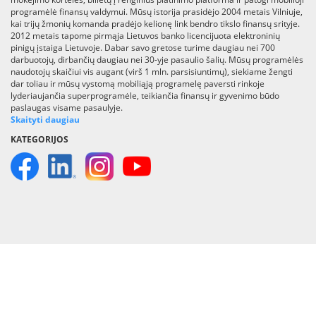
programėlė finansų valdymui. Mūsų istorija prasidėjo 2004 metais Vilniuje,
kai trijų žmonių komanda pradėjo kelionę link bendro tikslo finansų srityje.
2012 metais tapome pirmąja Lietuvos banko licencijuota elektroninių
pinigų įstaiga Lietuvoje. Dabar savo gretose turime daugiau nei 700
darbuotojų, dirbančių daugiau nei 30-yje pasaulio šalių. Mūsų programėlės
naudotojų skaičiui vis augant (virš 1 mln. parsisiuntimų), siekiame žengti
dar toliau ir mūsų vystomą mobiliąją programelę paversti rinkoje
lyderiaujančia superprogramėle, teikiančia finansų ir gyvenimo būdo
paslaugas visame pasaulyje.
Skaityti daugiau
KATEGORIJOS