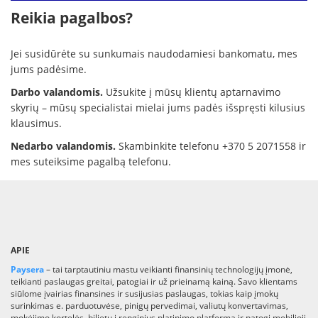
Reikia pagalbos?
Jei susidūrėte su sunkumais naudodamiesi bankomatu, mes
jums padėsime.
Darbo valandomis.
Užsukite į mūsų klientų aptarnavimo
skyrių – mūsų specialistai mielai jums padės išspręsti kilusius
klausimus.
Nedarbo valandomis.
Skambinkite telefonu +370 5 2071558 ir
mes suteiksime pagalbą telefonu.
APIE
Paysera
– tai tarptautiniu mastu veikianti finansinių technologijų įmonė,
teikianti paslaugas greitai, patogiai ir už prieinamą kainą. Savo klientams
siūlome įvairias finansines ir susijusias paslaugas, tokias kaip įmokų
surinkimas e. parduotuvėse, pinigų pervedimai, valiutų konvertavimas,
mokėjimo kortelės, bilietų į renginius platinimo platforma ir patogi mobilioji