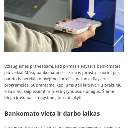
Džiaugiamės pranešdami, kad pirmasis Paysera bankomatas
jau veikia! Mūsų bankomatai išsiskiria iš įprastų – norint jais
naudotis nereikia mokėjimo kortelės, pakanka Paysera
programėlės. Suprantame, kad jums gali kilti įvairių praktinių
klausimų, kaip išsiimti ir įnešti grynuosius pinigus. Šiame
blogo įraše pasistengsime į juos atsakyti!
Bankomato vieta ir darbo laikas
Šiuo metu Paysera LT biure yra vienas bankomatas, kuris jau