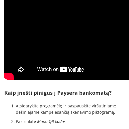
Kaip įnešti pinigus į Paysera bankomatą?
Atsidarykite programėlę ir paspauskite viršutiniame
dešiniajame kampe esančią skenavimo piktogramą.
Pasirinkite
Mano QR kodas.