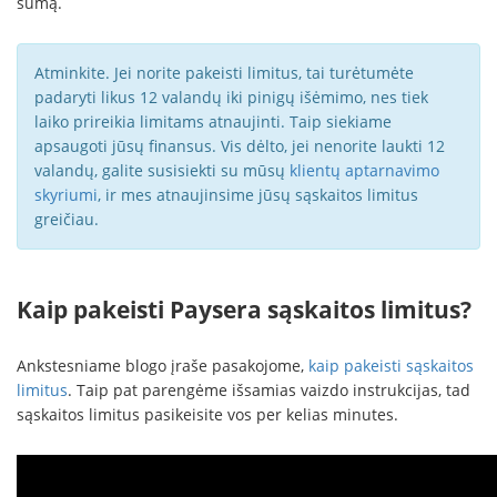
sumą.
Atminkite. Jei norite pakeisti limitus, tai turėtumėte
padaryti likus 12 valandų iki pinigų išėmimo, nes tiek
laiko prireikia limitams atnaujinti. Taip siekiame
apsaugoti jūsų finansus. Vis dėlto, jei nenorite laukti 12
valandų, galite susisiekti su mūsų
klientų aptarnavimo
skyriumi
, ir mes atnaujinsime jūsų sąskaitos limitus
greičiau.
Kaip pakeisti Paysera sąskaitos limitus?
Ankstesniame blogo įraše pasakojome,
kaip pakeisti sąskaitos
limitus
. Taip pat parengėme išsamias vaizdo instrukcijas, tad
sąskaitos limitus pasikeisite vos per kelias minutes.