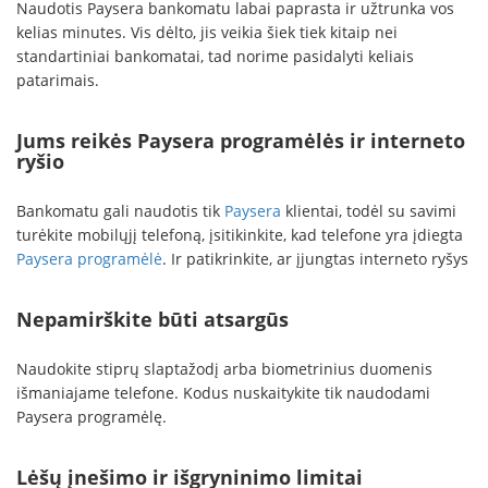
Naudotis Paysera bankomatu labai paprasta ir užtrunka vos
kelias minutes. Vis dėlto, jis veikia šiek tiek kitaip nei
standartiniai bankomatai, tad norime pasidalyti keliais
patarimais.
Jums reikės Paysera programėlės ir interneto
ryšio
Bankomatu gali naudotis tik
Paysera
klientai, todėl su savimi
turėkite mobilųjį telefoną, įsitikinkite, kad telefone yra įdiegta
Paysera programėlė
. Ir patikrinkite, ar įjungtas interneto ryšys
Nepamirškite būti atsargūs
Naudokite stiprų slaptažodį arba biometrinius duomenis
išmaniajame telefone. Kodus nuskaitykite tik naudodami
Paysera programėlę.
Lėšų įnešimo ir išgryninimo limitai