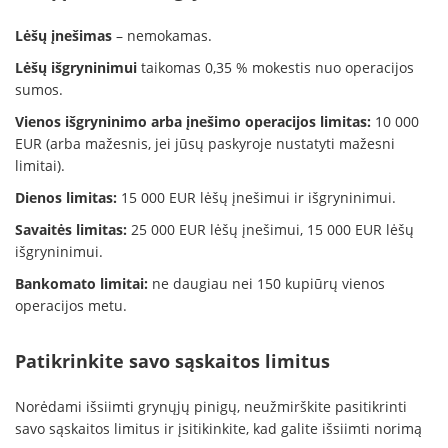
Lėšų įnešimas
– nemokamas.
Lėšų išgryninimui
taikomas 0,35 % mokestis nuo operacijos
sumos.
Vienos išgryninimo arba įnešimo operacijos limitas:
10 000
EUR (arba mažesnis, jei jūsų paskyroje nustatyti mažesni
limitai).
Dienos limitas:
15 000 EUR lėšų įnešimui ir išgryninimui.
Savaitės limitas:
25 000 EUR lėšų įnešimui, 15 000 EUR lėšų
išgryninimui.
Bankomato limitai:
ne daugiau nei 150 kupiūrų vienos
operacijos metu.
Patikrinkite savo sąskaitos limitus
Norėdami išsiimti grynųjų pinigų, neužmirškite pasitikrinti
savo sąskaitos limitus ir įsitikinkite, kad galite išsiimti norimą