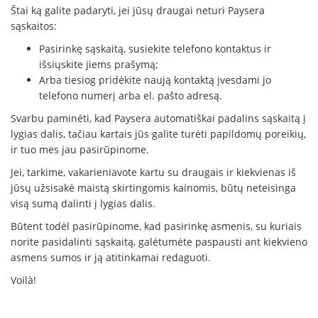
Štai ką galite padaryti, jei jūsų draugai neturi Paysera
sąskaitos:
Pasirinkę sąskaitą, susiekite telefono kontaktus ir
išsiųskite jiems prašymą;
Arba tiesiog pridėkite naują kontaktą įvesdami jo
telefono numerį arba el. pašto adresą.
Svarbu paminėti, kad Paysera automatiškai padalins sąskaitą į
lygias dalis, tačiau kartais jūs galite turėti papildomų poreikių,
ir tuo mes jau pasirūpinome.
Jei, tarkime, vakarieniavote kartu su draugais ir kiekvienas iš
jūsų užsisakė maistą skirtingomis kainomis, būtų neteisinga
visą sumą dalinti į lygias dalis.
Būtent todėl pasirūpinome, kad pasirinkę asmenis, su kuriais
norite pasidalinti sąskaitą, galėtumėte paspausti ant kiekvieno
asmens sumos ir ją atitinkamai redaguoti.
Voilà!