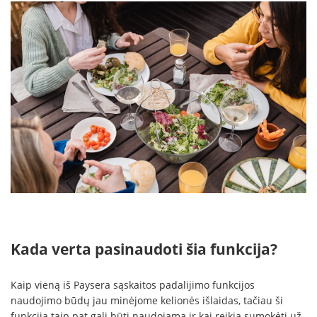
Kada verta pasinaudoti šia funkcija?
Kaip vieną iš Paysera sąskaitos padalijimo funkcijos
naudojimo būdų jau minėjome kelionės išlaidas, tačiau ši
funkcija taip pat gali būti naudojama ir kai reikia sumokėti už