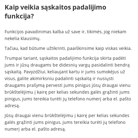
Kaip veikia sąskaitos padalijimo
funkcija?
Funkcijos pavadinimas kalba už save ir, tikimės, jog niekam
nekelia klausimų.
Tačiau, kad būtume užtikrinti, paaiškinsime kaip viskas veikia.
Trumpai tariant, sąskaitos padalijimo funkcija skirta padėti
jums ir jūsų draugams be didesnių vargų pasidalinti bendrą
sąskaitą. Pavyzdžiui, keliaujant kartu ir jums sumokėjus už
visus, galite akimirksniu padalinti sąskaitą ir nusiųsti
draugams prašymą pervesti jums pinigus jūsų draugai vienu
brūkštelėjimu į kairę per kelias sekundes galės grąžinti jums
pinigus, jums tereikia turėti jų telefono numerį arba el. pašto
adresą.
Jūsų draugai vienu brūkštelėjimu į kairę per kelias sekundes
galės grąžinti jums pinigus, jums tereikia turėti jų telefono
numerį arba el. pašto adresą.