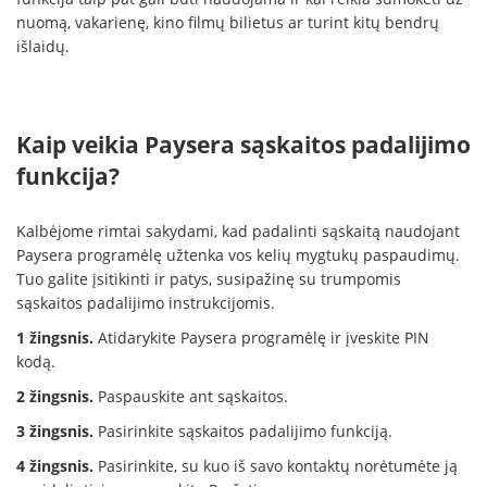
nuomą, vakarienę, kino filmų bilietus ar turint kitų bendrų
išlaidų.
Kaip veikia Paysera sąskaitos padalijimo
funkcija?
Kalbėjome rimtai sakydami, kad padalinti sąskaitą naudojant
Paysera programėlę užtenka vos kelių mygtukų paspaudimų.
Tuo galite įsitikinti ir patys, susipažinę su trumpomis
sąskaitos padalijimo instrukcijomis.
1 žingsnis.
Atidarykite Paysera programėlę ir įveskite PIN
kodą.
2 žingsnis.
Paspauskite ant sąskaitos.
3 žingsnis.
Pasirinkite sąskaitos padalijimo funkciją.
4 žingsnis.
Pasirinkite, su kuo iš savo kontaktų norėtumėte ją