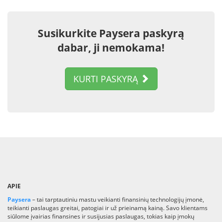
Susikurkite Paysera paskyrą
dabar, ji nemokama!
KURTI PASKYRĄ
APIE
Paysera
– tai tarptautiniu mastu veikianti finansinių technologijų įmonė,
teikianti paslaugas greitai, patogiai ir už prieinamą kainą. Savo klientams
siūlome įvairias finansines ir susijusias paslaugas, tokias kaip įmokų