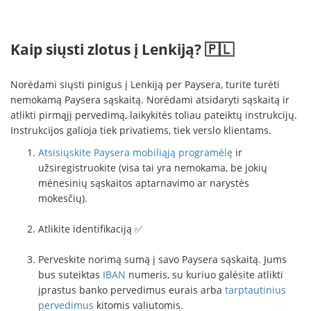
Kaip siųsti zlotus į Lenkiją? 🇵🇱
Norėdami siųsti pinigus į Lenkiją per Paysera, turite turėti
nemokamą Paysera sąskaitą. Norėdami atsidaryti sąskaitą ir
atlikti pirmąjį pervedimą, laikykitės toliau pateiktų instrukcijų.
Instrukcijos galioja tiek privatiems, tiek verslo klientams.
Atsisiųskite Paysera mobiliąją programėlę
ir
užsiregistruokite (visa tai yra nemokama, be jokių
mėnesinių sąskaitos aptarnavimo ar narystės
mokesčių).
Atlikite identifikaciją ✅
Perveskite norimą sumą į savo Paysera sąskaitą. Jums
bus suteiktas
IBAN
numeris, su kuriuo galėsite atlikti
įprastus banko pervedimus eurais arba
tarptautinius
pervedimus
kitomis valiutomis.