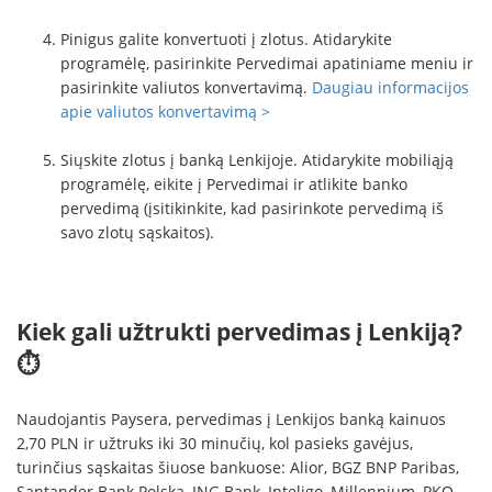
Pinigus galite konvertuoti į zlotus. Atidarykite
programėlę, pasirinkite Pervedimai apatiniame meniu ir
pasirinkite valiutos konvertavimą.
Daugiau informacijos
apie valiutos konvertavimą >
Siųskite zlotus į banką Lenkijoje. Atidarykite mobiliąją
programėlę, eikite į Pervedimai ir atlikite banko
pervedimą (įsitikinkite, kad pasirinkote pervedimą iš
savo zlotų sąskaitos).
Kiek gali užtrukti pervedimas į Lenkiją?
⏱
Naudojantis Paysera, pervedimas į Lenkijos banką kainuos
2,70 PLN ir užtruks iki 30 minučių, kol pasieks gavėjus,
turinčius sąskaitas šiuose bankuose: Alior, BGZ BNP Paribas,
Santander Bank Polska, ING Bank, Inteligo, Millennium, PKO