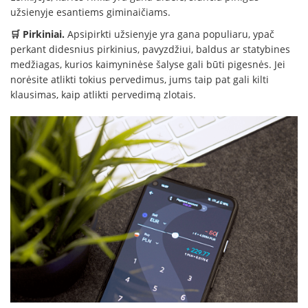
užsienyje esantiems giminaičiams.
🛒 Pirkiniai.
Apsipirkti užsienyje yra gana populiaru, ypač
perkant didesnius pirkinius, pavyzdžiui, baldus ar statybines
medžiagas, kurios kaimyninėse šalyse gali būti pigesnės. Jei
norėsite atlikti tokius pervedimus, jums taip pat gali kilti
klausimas, kaip atlikti pervedimą zlotais.