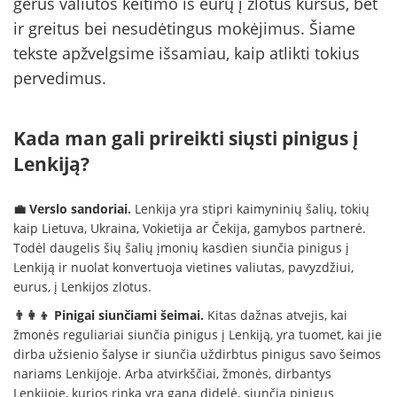
gerus valiutos keitimo iš eurų į zlotus kursus, bet
ir greitus bei nesudėtingus mokėjimus. Šiame
tekste apžvelgsime išsamiau, kaip atlikti tokius
pervedimus.
Kada man gali prireikti siųsti pinigus į
Lenkiją?
💼 Verslo sandoriai.
Lenkija yra stipri kaimyninių šalių, tokių
kaip Lietuva, Ukraina, Vokietija ar Čekija, gamybos partnerė.
Todėl daugelis šių šalių įmonių kasdien siunčia pinigus į
Lenkiją ir nuolat konvertuoja vietines valiutas, pavyzdžiui,
eurus, į Lenkijos zlotus.
👨‍👩‍👦 Pinigai siunčiami šeimai.
Kitas dažnas atvejis, kai
žmonės reguliariai siunčia pinigus į Lenkiją, yra tuomet, kai jie
dirba užsienio šalyse ir siunčia uždirbtus pinigus savo šeimos
nariams Lenkijoje. Arba atvirkščiai, žmonės, dirbantys
Lenkijoje, kurios rinka yra gana didelė, siunčia pinigus