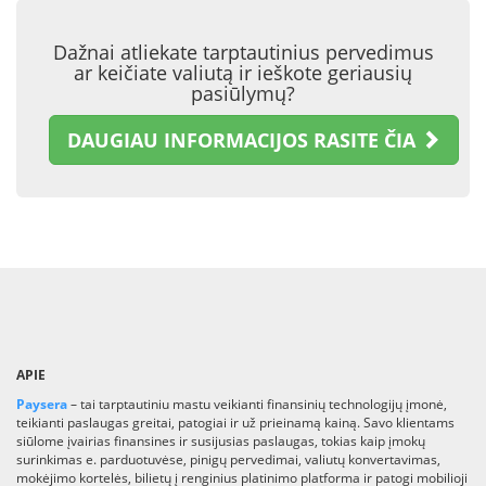
Dažnai atliekate tarptautinius pervedimus
ar keičiate valiutą ir ieškote geriausių
pasiūlymų?
DAUGIAU INFORMACIJOS RASITE ČIA
APIE
Paysera
– tai tarptautiniu mastu veikianti finansinių technologijų įmonė,
teikianti paslaugas greitai, patogiai ir už prieinamą kainą. Savo klientams
siūlome įvairias finansines ir susijusias paslaugas, tokias kaip įmokų
surinkimas e. parduotuvėse, pinigų pervedimai, valiutų konvertavimas,
mokėjimo kortelės, bilietų į renginius platinimo platforma ir patogi mobilioji