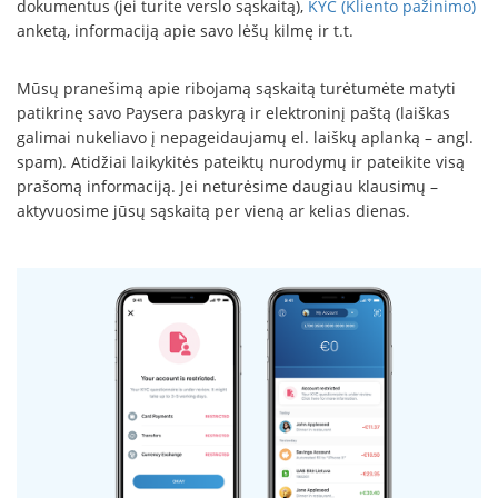
dokumentus (jei turite verslo sąskaitą),
KYC (Kliento pažinimo)
anketą, informaciją apie savo lėšų kilmę ir t.t.
Mūsų pranešimą apie ribojamą sąskaitą turėtumėte matyti
patikrinę savo Paysera paskyrą ir elektroninį paštą (laiškas
galimai nukeliavo į nepageidaujamų el. laiškų aplanką – angl.
spam). Atidžiai laikykitės pateiktų nurodymų ir pateikite visą
prašomą informaciją. Jei neturėsime daugiau klausimų –
aktyvuosime jūsų sąskaitą per vieną ar kelias dienas.