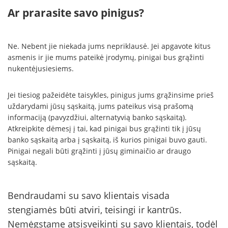
Ar prarasite savo pinigus?
Ne. Nebent jie niekada jums nepriklausė. Jei apgavote kitus
asmenis ir jie mums pateikė įrodymų, pinigai bus grąžinti
nukentėjusiesiems.
Jei tiesiog pažeidėte taisykles, pinigus jums grąžinsime prieš
uždarydami jūsų sąskaitą, jums pateikus visą prašomą
informaciją (pavyzdžiui, alternatyvią banko sąskaitą).
Atkreipkite dėmesį į tai, kad pinigai bus grąžinti tik į jūsų
banko sąskaitą arba į sąskaitą, iš kurios pinigai buvo gauti.
Pinigai negali būti grąžinti į jūsų giminaičio ar draugo
sąskaitą.
Bendraudami su savo klientais visada
stengiamės būti atviri, teisingi ir kantrūs.
Nemėgstame atsisveikinti su savo klientais, todėl