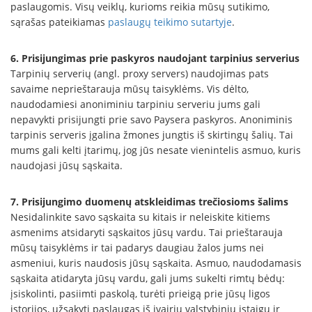
paslaugomis. Visų veiklų, kurioms reikia mūsų sutikimo,
sąrašas pateikiamas
paslaugų teikimo sutartyje
.
6. Prisijungimas prie paskyros naudojant tarpinius serverius
Tarpinių serverių (angl. proxy servers) naudojimas pats
savaime neprieštarauja mūsų taisyklėms. Vis dėlto,
naudodamiesi anoniminiu tarpiniu serveriu jums gali
nepavykti prisijungti prie savo Paysera paskyros. Anoniminis
tarpinis serveris įgalina žmones jungtis iš skirtingų šalių. Tai
mums gali kelti įtarimų, jog jūs nesate vienintelis asmuo, kuris
naudojasi jūsų sąskaita.
7. Prisijungimo duomenų atskleidimas trečiosioms šalims
Nesidalinkite savo sąskaita su kitais ir neleiskite kitiems
asmenims atsidaryti sąskaitos jūsų vardu. Tai prieštarauja
mūsų taisyklėms ir tai padarys daugiau žalos jums nei
asmeniui, kuris naudosis jūsų sąskaita. Asmuo, naudodamasis
sąskaita atidaryta jūsų vardu, gali jums sukelti rimtų bėdų:
įsiskolinti, pasiimti paskolą, turėti prieigą prie jūsų ligos
istorijos, užsakyti paslaugas iš įvairių valstybinių įstaigų ir