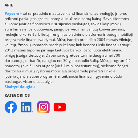
APIE
Paysera
– tai tarptautiniu mastu veikianti finansinių technologijų įmonė,
teikianti paslaugas greitai, patogiai ir už prieinamą kainą. Savo klientams
siūlome įvairias finansines ir susijusias paslaugas, tokias kaip įmokų
surinkimas e. parduotuvėse, pinigų pervedimai, valiutų konvertavimas,
mokėjimo kortelės, bilietų į renginius platinimo platforma ir patogi mobilioji
programėlė finansų valdymui. Mūsų istorija prasidėjo 2004 metais Vilniuje,
kai trijų žmonių komanda pradėjo kelionę link bendro tikslo finansų srityje.
2012 metais tapome pirmąja Lietuvos banko licencijuota elektroninių
pinigų įstaiga Lietuvoje. Dabar savo gretose turime daugiau nei 700
darbuotojų, dirbančių daugiau nei 30-yje pasaulio šalių. Mūsų programėlės
naudotojų skaičiui vis augant (virš 1 mln. parsisiuntimų), siekiame žengti
dar toliau ir mūsų vystomą mobiliąją programelę paversti rinkoje
lyderiaujančia superprogramėle, teikiančia finansų ir gyvenimo būdo
paslaugas visame pasaulyje.
Skaityti daugiau
KATEGORIJOS