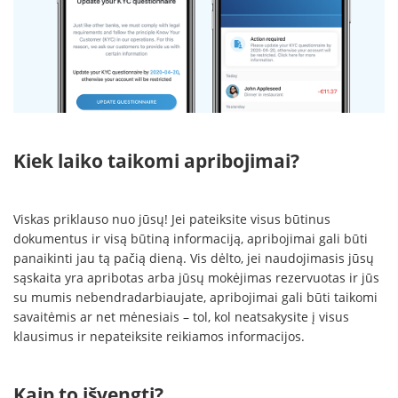
Kiek laiko taikomi apribojimai?
Viskas priklauso nuo jūsų! Jei pateiksite visus būtinus
dokumentus ir visą būtiną informaciją, apribojimai gali būti
panaikinti jau tą pačią dieną. Vis dėlto, jei naudojimasis jūsų
sąskaita yra apribotas arba jūsų mokėjimas rezervuotas ir jūs
su mumis nebendradarbiaujate, apribojimai gali būti taikomi
savaitėmis ar net mėnesiais – tol, kol neatsakysite į visus
klausimus ir nepateiksite reikiamos informacijos.
Kaip to išvengti?