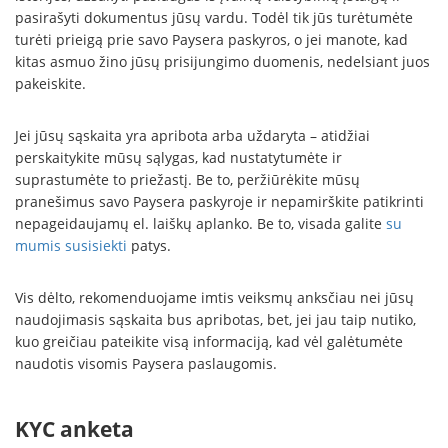
pasirašyti dokumentus jūsų vardu. Todėl tik jūs turėtumėte
turėti prieigą prie savo Paysera paskyros, o jei manote, kad
kitas asmuo žino jūsų prisijungimo duomenis, nedelsiant juos
pakeiskite.
Jei jūsų sąskaita yra apribota arba uždaryta – atidžiai
perskaitykite mūsų sąlygas, kad nustatytumėte ir
suprastumėte to priežastį. Be to, peržiūrėkite mūsų
pranešimus savo Paysera paskyroje ir nepamirškite patikrinti
nepageidaujamų el. laiškų aplanko. Be to, visada galite
su
mumis susisiekti
patys.
Vis dėlto, rekomenduojame imtis veiksmų anksčiau nei jūsų
naudojimasis sąskaita bus apribotas, bet, jei jau taip nutiko,
kuo greičiau pateikite visą informaciją, kad vėl galėtumėte
naudotis visomis Paysera paslaugomis.
KYC anketa