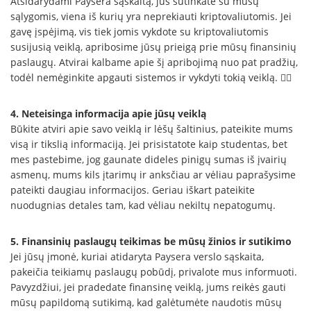
Atsidarydami Paysera sąskaitą, jūs sutinkate su mūsų
sąlygomis, viena iš kurių yra neprekiauti kriptovaliutomis. Jei
gavę įspėjimą, vis tiek jomis vykdote su kriptovaliutomis
susijusią veiklą, apribosime jūsų prieigą prie mūsų finansinių
paslaugų. Atvirai kalbame apie šį apribojimą nuo pat pradžių,
todėl nemėginkite apgauti sistemos ir vykdyti tokią veiklą. 🕵️‍♀️
4. Neteisinga informacija apie jūsų veiklą
Būkite atviri apie savo veiklą ir lėšų šaltinius, pateikite mums
visą ir tikslią informaciją. Jei prisistatote kaip studentas, bet
mes pastebime, jog gaunate dideles pinigų sumas iš įvairių
asmenų, mums kils įtarimų ir anksčiau ar vėliau paprašysime
pateikti daugiau informacijos. Geriau iškart pateikite
nuodugnias detales tam, kad vėliau nekiltų nepatogumų.
5. Finansinių paslaugų teikimas be mūsų žinios ir sutikimo
Jei jūsų įmonė, kuriai atidaryta Paysera verslo sąskaita,
pakeičia teikiamų paslaugų pobūdį, privalote mus informuoti.
Pavyzdžiui, jei pradedate finansinę veiklą, jums reikės gauti
mūsų papildomą sutikimą, kad galėtumėte naudotis mūsų