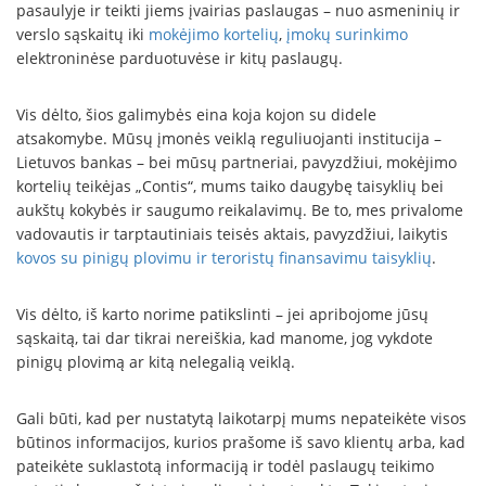
pasaulyje ir teikti jiems įvairias paslaugas – nuo asmeninių ir
verslo sąskaitų iki
mokėjimo kortelių
,
įmokų surinkimo
elektroninėse parduotuvėse ir kitų paslaugų.
Vis dėlto, šios galimybės eina koja kojon su didele
atsakomybe. Mūsų įmonės veiklą reguliuojanti institucija –
Lietuvos bankas – bei mūsų partneriai, pavyzdžiui, mokėjimo
kortelių teikėjas „Contis“, mums taiko daugybę taisyklių bei
aukštų kokybės ir saugumo reikalavimų. Be to, mes privalome
vadovautis ir tarptautiniais teisės aktais, pavyzdžiui, laikytis
kovos su pinigų plovimu ir teroristų finansavimu taisyklių
.
Vis dėlto, iš karto norime patikslinti – jei apribojome jūsų
sąskaitą, tai dar tikrai nereiškia, kad manome, jog vykdote
pinigų plovimą ar kitą nelegalią veiklą.
Gali būti, kad per nustatytą laikotarpį mums nepateikėte visos
būtinos informacijos, kurios prašome iš savo klientų arba, kad
pateikėte suklastotą informaciją ir todėl paslaugų teikimo