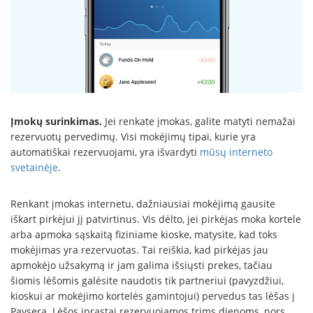
Įmokų surinkimas.
Jei renkate įmokas, galite matyti nemažai
rezervuotų pervedimų. Visi mokėjimų tipai, kurie yra
automatiškai rezervuojami, yra išvardyti
mūsų interneto
svetainėje
.
Renkant įmokas internetu, dažniausiai mokėjimą gausite
iškart pirkėjui jį patvirtinus. Vis dėlto, jei pirkėjas moka kortele
arba apmoka sąskaitą fiziniame kioske, matysite, kad toks
mokėjimas yra rezervuotas. Tai reiškia, kad pirkėjas jau
apmokėjo užsakymą ir jam galima išsiųsti prekes, tačiau
šiomis lėšomis galėsite naudotis tik partneriui (pavyzdžiui,
kioskui ar mokėjimo kortelės gamintojui) pervedus tas lėšas į
Paysera. Lėšos įprastai rezervuojamos trims dienoms, nors