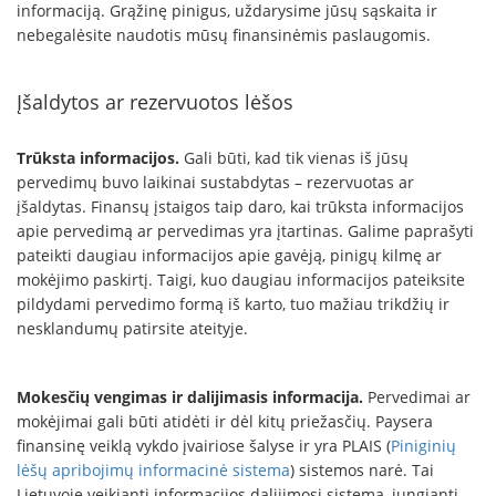
informaciją. Grąžinę pinigus, uždarysime jūsų sąskaita ir
nebegalėsite naudotis mūsų finansinėmis paslaugomis.
Įšaldytos ar rezervuotos lėšos
Trūksta informacijos.
Gali būti, kad tik vienas iš jūsų
pervedimų buvo laikinai sustabdytas – rezervuotas ar
įšaldytas. Finansų įstaigos taip daro, kai trūksta informacijos
apie pervedimą ar pervedimas yra įtartinas. Galime paprašyti
pateikti daugiau informacijos apie gavėją, pinigų kilmę ar
mokėjimo paskirtį. Taigi, kuo daugiau informacijos pateiksite
pildydami pervedimo formą iš karto, tuo mažiau trikdžių ir
nesklandumų patirsite ateityje.
Mokesčių vengimas ir dalijimasis informacija.
Pervedimai ar
mokėjimai gali būti atidėti ir dėl kitų priežasčių. Paysera
finansinę veiklą vykdo įvairiose šalyse ir yra PLAIS (
Piniginių
lėšų apribojimų informacinė sistema
) sistemos narė. Tai
Lietuvoje veikianti informacijos dalijimosi sistema, jungianti