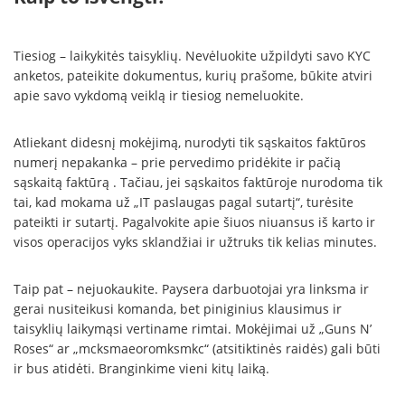
Tiesiog – laikykitės taisyklių. Nevėluokite užpildyti savo KYC
anketos, pateikite dokumentus, kurių prašome, būkite atviri
apie savo vykdomą veiklą ir tiesiog nemeluokite.
Atliekant didesnį mokėjimą, nurodyti tik sąskaitos faktūros
numerį nepakanka – prie pervedimo pridėkite ir pačią
sąskaitą faktūrą . Tačiau, jei sąskaitos faktūroje nurodoma tik
tai, kad mokama už „IT paslaugas pagal sutartį“, turėsite
pateikti ir sutartį. Pagalvokite apie šiuos niuansus iš karto ir
visos operacijos vyks sklandžiai ir užtruks tik kelias minutes.
Taip pat – nejuokaukite. Paysera darbuotojai yra linksma ir
gerai nusiteikusi komanda, bet piniginius klausimus ir
taisyklių laikymąsi vertiname rimtai. Mokėjimai už „Guns N’
Roses“ ar „mcksmaeoromksmkc“ (atsitiktinės raidės) gali būti
ir bus atidėti. Branginkime vieni kitų laiką.