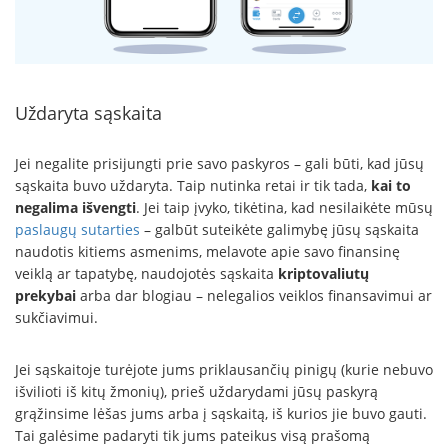
Uždaryta sąskaita
Jei negalite prisijungti prie savo paskyros – gali būti, kad jūsų
sąskaita buvo uždaryta. Taip nutinka retai ir tik tada,
kai to
negalima išvengti
. Jei taip įvyko, tikėtina, kad nesilaikėte mūsų
paslaugų sutarties
– galbūt suteikėte galimybę jūsų sąskaita
naudotis kitiems asmenims, melavote apie savo finansinę
veiklą ar tapatybę, naudojotės sąskaita
kriptovaliutų
prekybai
arba dar blogiau – nelegalios veiklos finansavimui ar
sukčiavimui.
Jei sąskaitoje turėjote jums priklausančių pinigų (kurie nebuvo
išvilioti iš kitų žmonių), prieš uždarydami jūsų paskyrą
grąžinsime lėšas jums arba į sąskaitą, iš kurios jie buvo gauti.
Tai galėsime padaryti tik jums pateikus visą prašomą