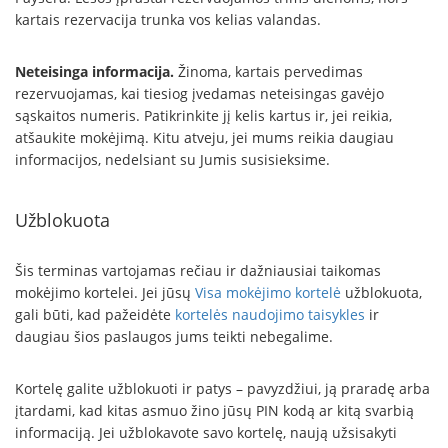
kartais rezervacija trunka vos kelias valandas.
Neteisinga informacija.
Žinoma, kartais pervedimas
rezervuojamas, kai tiesiog įvedamas neteisingas gavėjo
sąskaitos numeris. Patikrinkite jį kelis kartus ir, jei reikia,
atšaukite mokėjimą. Kitu atveju, jei mums reikia daugiau
informacijos, nedelsiant su Jumis susisieksime.
Užblokuota
Šis terminas vartojamas rečiau ir dažniausiai taikomas
mokėjimo kortelei. Jei jūsų
Visa mokėjimo kortelė
užblokuota,
gali būti, kad pažeidėte
kortelės naudojimo taisykles
ir
daugiau šios paslaugos jums teikti nebegalime.
Kortelę galite užblokuoti ir patys – pavyzdžiui, ją praradę arba
įtardami, kad kitas asmuo žino jūsų PIN kodą ar kitą svarbią
informaciją. Jei užblokavote savo kortelę, naują užsisakyti