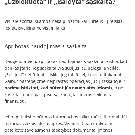
„užblokuota“ ir „įšaldyta“ sąskaita?
Visi šie žodžiai skamba nekaip, bet tik kai kurie iš jų reiškia,
jog atsisveikiname visam laikui.
Apribotas naudojimasis sąskaita
Daugeliu atveju, apribotas naudojimasis sąskaita reiškia, kad
bankas įtaria, jog sąskaita yra susijusi su nelegalia veikla.
„Susijusi“ nebūtinai reiškia, jog tai jūs elgiatės netinkamai.
Galbūt pastebėjome neįprastas operacijas jūsų sąskaitoje ir
norime įsitikinti, kad būtent jūs naudojatės lėšomis
, o ne
kas kitas naudojasi jūsų sąskaita įtartinoms veikloms
finansuoti.
Jei nepateiksite būtinos informacijos laiku, mūsų įtarimai dėl
įtartinos veiklos tik sustiprės. Visuomet patikrinkite ar
pateikėte savo asmens tapatybės dokumentą, įmonės