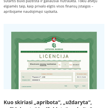
sutartis buvo pažeista ir galiausiai nutraukta. Tokiu atveju
elgiamės taip, kaip privalo elgtis visos finansų įstaigos –
apribojame naudojimąsi sąskaita.
Kuo skiriasi „apribota“, „uždaryta“,