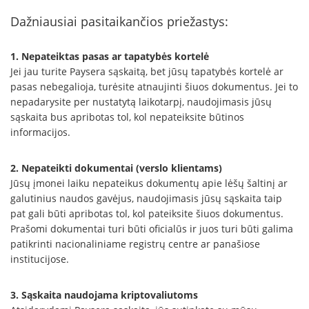
Dažniausiai pasitaikančios priežastys:
1. Nepateiktas pasas ar tapatybės kortelė
Jei jau turite Paysera sąskaitą, bet jūsų tapatybės kortelė ar
pasas nebegalioja, turėsite atnaujinti šiuos dokumentus. Jei to
nepadarysite per nustatytą laikotarpį, naudojimasis jūsų
sąskaita bus apribotas tol, kol nepateiksite būtinos
informacijos.
2. Nepateikti dokumentai (verslo klientams)
Jūsų įmonei laiku nepateikus dokumentų apie lėšų šaltinį ar
galutinius naudos gavėjus, naudojimasis jūsų sąskaita taip
pat gali būti apribotas tol, kol pateiksite šiuos dokumentus.
Prašomi dokumentai turi būti oficialūs ir juos turi būti galima
patikrinti nacionaliniame registrų centre ar panašiose
institucijose.
3. Sąskaita naudojama kriptovaliutoms