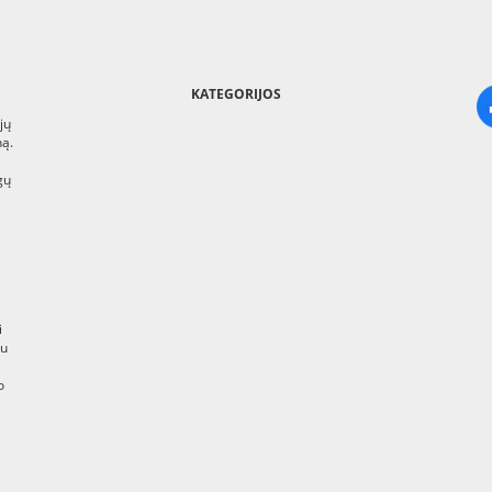
KATEGORIJOS
jų
ną.
gų
i
au
o