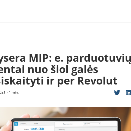
ysera MIP: e. parduotuvi
entai nuo šiol galės
iskaityti ir per Revolut
021 • 1 min.