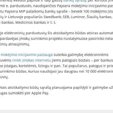
 mėnesį Revolut papildė ir taip gausų
bankų sąrašą
, per kuriuos į
iimti e. parduotuvės, naudojančios Paysera mokėjimo inicijavimo pa
tu Paysera MIP palaikomų bankų sąraše – beveik 100 mokėjimo įsta
rių ir Lietuvoje populiarūs Swedbank, SEB, Luminor, Šiaulių bankas,
 bankas, Medicinos bankas ir t. t.
je elektroninių parduotuvių šis atsiskaitymo būdas atsiras automati
pardavėjas įmokų surinkimo projekto nustatymuose pasirinko netai
inių atnaujinimų.
a
mokėjimo inicijavimo paslauga
suteikia galimybę elektroninėms
tuvėms
rinkti įmokas internetu
jiems patogiais būdais – per bankus 
 įstaigas, kortelėmis, lizingu ir pan. Tai populiarus, patogus ir pr
urinkimo būdas, kuriuo naudojasi jau daugiau nei 10 000 elektroni
uvių.
etais atsiskaitymo būdų sąrašą planuojama papildyti ir galimybe u
augas sumokėti per Apple Pay.