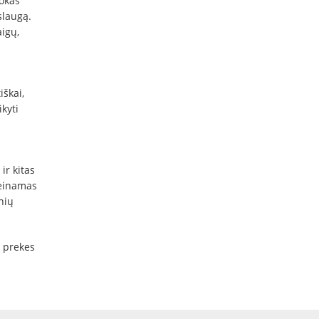
mokas
slaugą.
igų,
škai,
kyti
ir kitas
ieinamas
nių
ž prekes