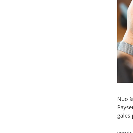
Nuo ši
Payse
galės 