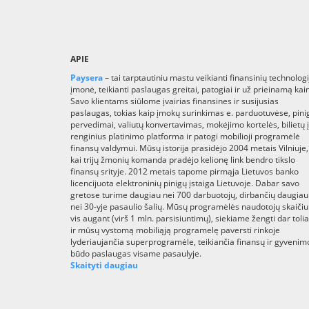
APIE
Paysera
– tai tarptautiniu mastu veikianti finansinių technologi
įmonė, teikianti paslaugas greitai, patogiai ir už prieinamą kai
Savo klientams siūlome įvairias finansines ir susijusias
paslaugas, tokias kaip įmokų surinkimas e. parduotuvėse, pini
pervedimai, valiutų konvertavimas, mokėjimo kortelės, bilietų į
renginius platinimo platforma ir patogi mobilioji programėlė
finansų valdymui. Mūsų istorija prasidėjo 2004 metais Vilniuje,
kai trijų žmonių komanda pradėjo kelionę link bendro tikslo
finansų srityje. 2012 metais tapome pirmąja Lietuvos banko
licencijuota elektroninių pinigų įstaiga Lietuvoje. Dabar savo
gretose turime daugiau nei 700 darbuotojų, dirbančių daugiau
nei 30-yje pasaulio šalių. Mūsų programėlės naudotojų skaičiu
vis augant (virš 1 mln. parsisiuntimų), siekiame žengti dar toli
ir mūsų vystomą mobiliąją programelę paversti rinkoje
lyderiaujančia superprogramėle, teikiančia finansų ir gyvenim
būdo paslaugas visame pasaulyje.
Skaityti daugiau