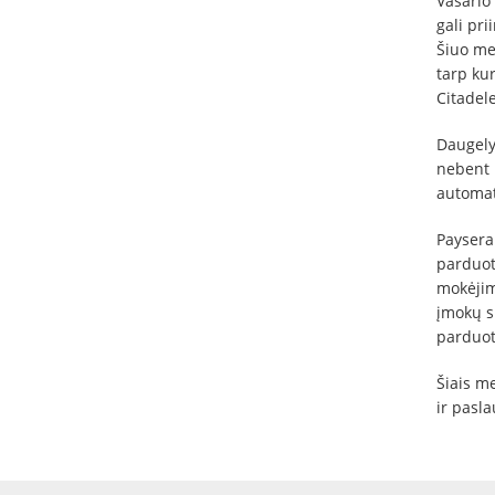
Vasario
gali pr
Šiuo me
tarp ku
Citadele
Daugely
nebent 
automat
Payser
parduo
mokėjimo
įmokų s
parduot
Šiais m
ir pasl