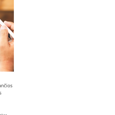
ančios
s