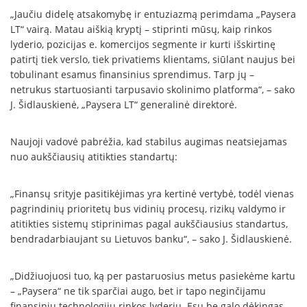
„Jaučiu didelę atsakomybę ir entuziazmą perimdama „Paysera
LT“ vairą. Matau aiškią kryptį – stiprinti mūsų, kaip rinkos
lyderio, pozicijas e. komercijos segmente ir kurti išskirtinę
patirtį tiek verslo, tiek privatiems klientams, siūlant naujus bei
tobulinant esamus finansinius sprendimus. Tarp jų –
netrukus startuosianti tarpusavio skolinimo platforma“, – sako
J. Šidlauskienė, „Paysera LT“ generalinė direktorė.
Naujoji vadovė pabrėžia, kad stabilus augimas neatsiejamas
nuo aukščiausių atitikties standartų:
„Finansų srityje pasitikėjimas yra kertinė vertybė, todėl vienas
pagrindinių prioritetų bus vidinių procesų, rizikų valdymo ir
atitikties sistemų stiprinimas pagal aukščiausius standartus,
bendradarbiaujant su Lietuvos banku“, – sako J. Šidlauskienė.
„Didžiuojuosi tuo, ką per pastaruosius metus pasiekėme kartu
– „Paysera“ ne tik sparčiai augo, bet ir tapo neginčijamu
finansinių technologijų rinkos lyderiu. Esu be galo dėkingas