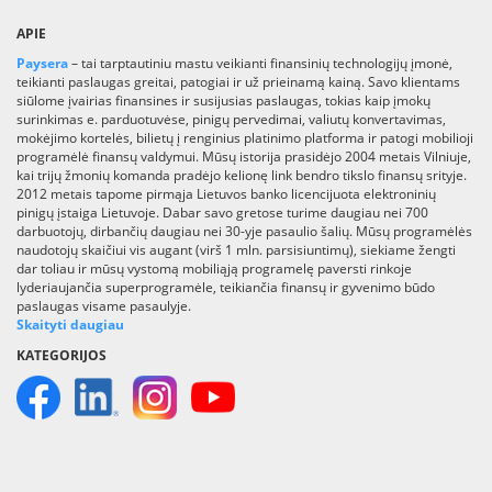
APIE
Paysera
– tai tarptautiniu mastu veikianti finansinių technologijų įmonė,
teikianti paslaugas greitai, patogiai ir už prieinamą kainą. Savo klientams
siūlome įvairias finansines ir susijusias paslaugas, tokias kaip įmokų
surinkimas e. parduotuvėse, pinigų pervedimai, valiutų konvertavimas,
mokėjimo kortelės, bilietų į renginius platinimo platforma ir patogi mobilioji
programėlė finansų valdymui. Mūsų istorija prasidėjo 2004 metais Vilniuje,
kai trijų žmonių komanda pradėjo kelionę link bendro tikslo finansų srityje.
2012 metais tapome pirmąja Lietuvos banko licencijuota elektroninių
pinigų įstaiga Lietuvoje. Dabar savo gretose turime daugiau nei 700
darbuotojų, dirbančių daugiau nei 30-yje pasaulio šalių. Mūsų programėlės
naudotojų skaičiui vis augant (virš 1 mln. parsisiuntimų), siekiame žengti
dar toliau ir mūsų vystomą mobiliąją programelę paversti rinkoje
lyderiaujančia superprogramėle, teikiančia finansų ir gyvenimo būdo
paslaugas visame pasaulyje.
Skaityti daugiau
KATEGORIJOS