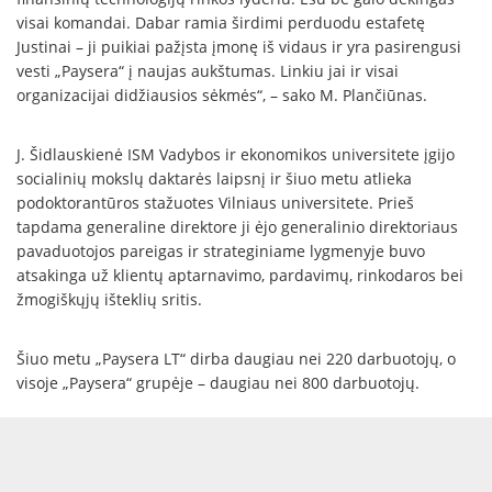
visai komandai. Dabar ramia širdimi perduodu estafetę
Justinai – ji puikiai pažįsta įmonę iš vidaus ir yra pasirengusi
vesti „Paysera“ į naujas aukštumas. Linkiu jai ir visai
organizacijai didžiausios sėkmės“, – sako M. Plančiūnas.
J. Šidlauskienė ISM Vadybos ir ekonomikos universitete įgijo
socialinių mokslų daktarės laipsnį ir šiuo metu atlieka
podoktorantūros stažuotes Vilniaus universitete. Prieš
tapdama generaline direktore ji ėjo generalinio direktoriaus
pavaduotojos pareigas ir strateginiame lygmenyje buvo
atsakinga už klientų aptarnavimo, pardavimų, rinkodaros bei
žmogiškųjų išteklių sritis.
Šiuo metu „Paysera LT“ dirba daugiau nei 220 darbuotojų, o
visoje „Paysera“ grupėje – daugiau nei 800 darbuotojų.