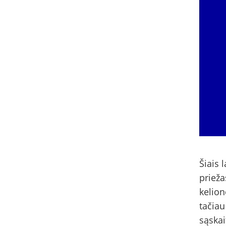
Šiais 
prieža
kelion
tačia
sąskai