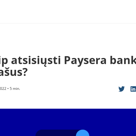
ip atsisiųsti Paysera ban
rašus?
022 • 5 min.