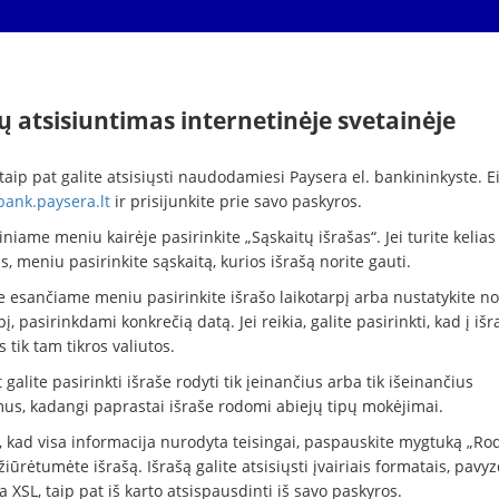
ų atsisiuntimas internetinėje svetainėje
taip pat galite atsisiųsti naudodamiesi Paysera el. bankininkyste. Ei
bank.paysera.lt
ir prisijunkite prie savo paskyros.
niame meniu kairėje pasirinkite „Sąskaitų išrašas“. Jei turite kelias
s, meniu pasirinkite sąskaitą, kurios išrašą norite gauti.
e esančiame meniu pasirinkite išrašo laikotarpį arba nustatykite n
pį, pasirinkdami konkrečią datą. Jei reikia, galite pasirinkti, kad į iš
s tik tam tikros valiutos.
 galite pasirinkti išraše rodyti tik įeinančius arba tik išeinančius
us, kadangi paprastai išraše rodomi abiejų tipų mokėjimai.
ę, kad visa informacija nurodyta teisingai, paspauskite mygtuką „Rod
iūrėtumėte išrašą. Išrašą galite atsisiųsti įvairiais formatais, pavyz
 XSL, taip pat iš karto atsispausdinti iš savo paskyros.