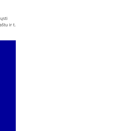
ųsti
štu ir t.