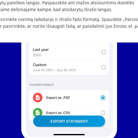
ytų paieškos langas. Paspauskite ant mažos atsisiuntimo ikonėlės
niame dešiniajame kampe, kad atsidarytų išrašo langas.
irinkite norimą laikotarpį ir išrašo failo formatą. Spauskite „Parsisi
ir pasirinkite, ar norite išsaugoti failą, ar pasidalinti juo žinute, el. pa