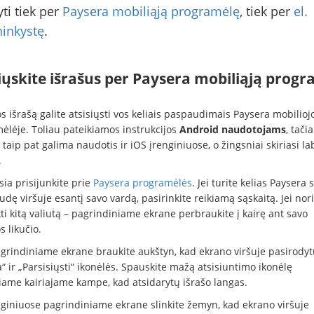
ti tiek per
Paysera mobiliąją programėlę
, tiek per
el.
ninkystę
.
iųskite išrašus per Paysera mobiliąją prog
s išrašą galite atsisiųsti vos keliais paspaudimais Paysera mobilioj
ėlėje. Toliau pateikiamos instrukcijos
Android naudotojams
, tači
 taip pat galima naudotis ir iOS įrenginiuose, o žingsniai skiriasi la
.
ia prisijunkite prie
Paysera programėlės
. Jei turite kelias Paysera 
dę viršuje esantį savo vardą, pasirinkite reikiamą sąskaitą. Jei nori
ti kitą valiutą – pagrindiniame ekrane perbraukite į kairę ant savo
s likučio.
grindiniame ekrane braukite aukštyn, kad ekrano viršuje pasirodyt
“ ir „Parsisiųsti“ ikonėlės. Spauskite mažą atsisiuntimo ikonėlę
niame kairiajame kampe, kad atsidarytų išrašo langas.
nginiuose pagrindiniame ekrane slinkite žemyn, kad ekrano viršuje