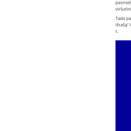
pasirod
viršuti
Tada pas
išrašą“ 
t.