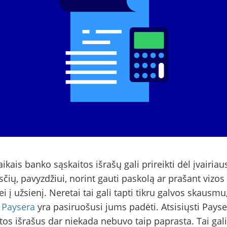
laikais banko sąskaitos išrašų gali prireikti dėl įvairiau
sčių, pavyzdžiui, norint gauti paskolą ar prašant vizos
ei į užsienį. Neretai tai gali tapti tikru galvos skausmu
u
Paysera
yra pasiruošusi jums padėti. Atsisiųsti Payse
tos išrašus dar niekada nebuvo taip paprasta. Tai ga