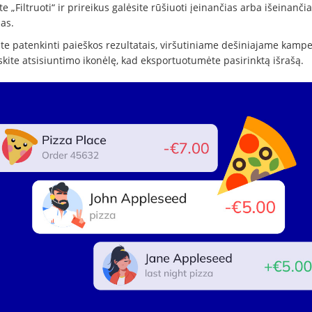
e „Filtruoti“ ir prireikus galėsite rūšiuoti įeinančias arba išeinanči
as.
ite patenkinti paieškos rezultatais, viršutiniame dešiniajame kamp
kite atsisiuntimo ikonėlę, kad eksportuotumėte pasirinktą išrašą.