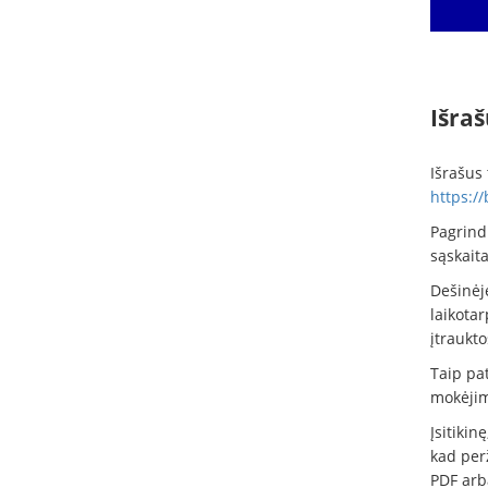
Išraš
Išrašus 
https://
Pagrindi
sąskaita
Dešinėj
laikotar
įtraukto
Taip pat
mokėjim
Įsitikin
kad perž
PDF arba