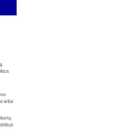
ą,
nktus
ano
jo arba
 kurių
tliktus