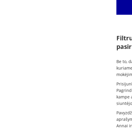
Filtr
pasir
Be to, d
kuriame 
mokėjimu
Prisijun
Pagrind
kampe a
siuntėjo
Pavyzdži
aprašyme
Annai ir