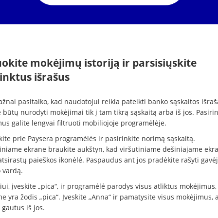
uokite mokėjimų istoriją ir parsisiųskite
inktus išrašus
ažnai pasitaiko, kad naudotojui reikia pateikti banko sąskaitos išraš
būtų nurodyti mokėjimai tik į tam tikrą sąskaitą arba iš jos. Pasiri
s galite lengvai filtruoti mobiliojoje programėlėje.
kite prie Paysera programėlės ir pasirinkite norimą sąskaitą.
iniame ekrane braukite aukštyn, kad viršutiniame dešiniajame ekr
tsirastų paieškos ikonėlė. Paspaudus ant jos pradėkite rašyti gavė
 vardą.
ui, įveskite „pica“, ir programėlė parodys visus atliktus mokėjimus,
 yra žodis „pica“. Įveskite „Anna“ ir pamatysite visus mokėjimus, a
 gautus iš jos.