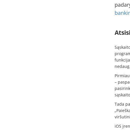
padary
banki
Atsis
Sąskaito
program
funkcija
nedaug
Pirmiaus
– paspau
pasirink
sąskaito
Tada pa
„Paieška
viršuti
iOS įre