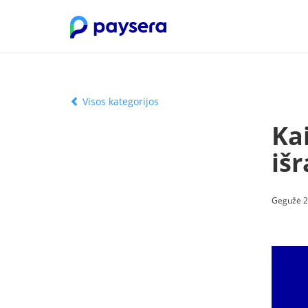
Visos kategorijos
Ka
iš
Gegužė 2