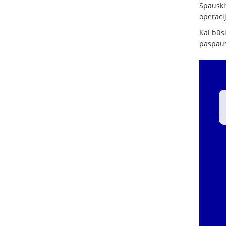
Spauskit
operacij
Kai būs
paspaus