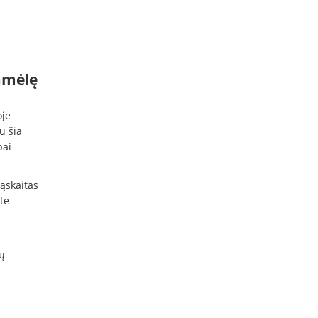
ramėlę
oje
au šia
bai
sąskaitas
te
ų