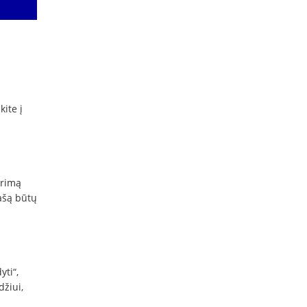
kite į
orimą
rašą būtų
yti“,
džiui,