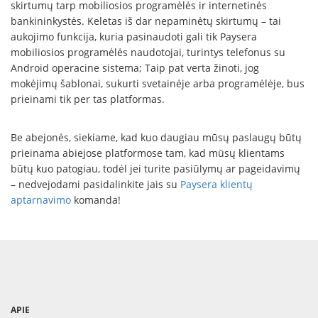
skirtumų tarp mobiliosios programėlės ir internetinės
bankininkystės. Keletas iš dar nepaminėtų skirtumų – tai
aukojimo funkcija, kuria pasinaudoti gali tik Paysera
mobiliosios programėlės naudotojai, turintys telefonus su
Android operacine sistema; Taip pat verta žinoti, jog
mokėjimų šablonai, sukurti svetainėje arba programėlėje, bus
prieinami tik per tas platformas.
Be abejonės, siekiame, kad kuo daugiau mūsų paslaugų būtų
prieinama abiejose platformose tam, kad mūsų klientams
būtų kuo patogiau, todėl jei turite pasiūlymų ar pageidavimų
– nedvejodami pasidalinkite jais su
Paysera klientų
aptarnavimo
komanda!
APIE