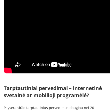
Tarptautiniai pervedimai – internetinė
svetainė ar mobilioji programėlė?
Paysera siūlo tarptautinius pervedimus daugiau nei 20