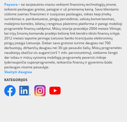
Paysera
– tai tarptautiniu mastu veikianti finansinių technologijų įmonė,
teikianti paslaugas greitai, patogiai ir už prieinamą kainą. Savo klientams
siūlome įvairias finansines ir susijusias paslaugas, tokias kaip įmokų
surinkimas e. parduotuvėse, pinigų pervedimai, valiutų konvertavimas,
mokėjimo kortelės, bilietų į renginius platinimo platforma ir patogi mobilioji
programėlė finansų valdymui. Mūsų istorija prasidėjo 2004 metais Vilniuje,
kai trijų žmonių komanda pradėjo kelionę link bendro tikslo finansų srityje.
2012 metais tapome pirmąja Lietuvos banko licencijuota elektroninių
pinigų įstaiga Lietuvoje. Dabar savo gretose turime daugiau nei 700
darbuotojų, dirbančių daugiau nei 30-yje pasaulio šalių. Mūsų programėlės
naudotojų skaičiui vis augant (virš 1 mln. parsisiuntimų), siekiame žengti
dar toliau ir mūsų vystomą mobiliąją programelę paversti rinkoje
lyderiaujančia superprogramėle, teikiančia finansų ir gyvenimo būdo
paslaugas visame pasaulyje.
Skaityti daugiau
KATEGORIJOS