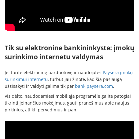
Tik su elektronine bankininkyste: įmokų
surinkimo internetu valdymas
Jei turite elektroninę parduotuvę ir naudojatės
Paysera įmokų
surinkimui internetu
, turbūt jau žinote, kad šią paslaugą
užsisakyti ir valdyti galima tik per
bank.paysera.com
.
Vis dėlto, naudodamiesi mobiliąja programėle galite patogiai
tikrinti įeinančius mokėjimus, gauti pranešimus apie naujus
pirkinius, atlikti pervedimus ir pan.