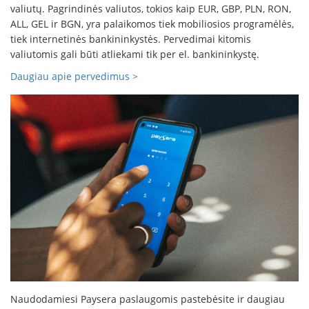
valiutų. Pagrindinės valiutos, tokios kaip EUR, GBP, PLN, RON,
ALL, GEL ir BGN, yra palaikomos tiek mobiliosios programėlės,
tiek internetinės bankininkystės. Pervedimai kitomis
valiutomis gali būti atliekami tik per el. bankininkystę.
Daugiau apie pervedimus >
Naudodamiesi Paysera paslaugomis pastebėsite ir daugiau