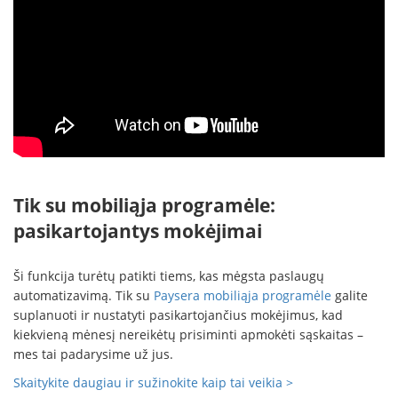
Tik su mobiliąja programėle:
pasikartojantys mokėjimai
Ši funkcija turėtų patikti tiems, kas mėgsta paslaugų
automatizavimą. Tik su
Paysera mobiliąja programėle
galite
suplanuoti ir nustatyti pasikartojančius mokėjimus, kad
kiekvieną mėnesį nereikėtų prisiminti apmokėti sąskaitas –
mes tai padarysime už jus.
Skaitykite daugiau ir sužinokite kaip tai veikia >