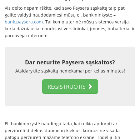
Vis dėlto nepamirškite, kad savo Paysera sąskaitą taip pat
galite valdyti naudodamiesi mūsų el. bankininkyste –
bank.paysera.com
. Tai kompiuterinė mūsų sistemos versija,
kuria dažniausiai naudojasi verslininkai, įmonės, buhalteriai ir
pardavėjai internete.
Dar neturite Paysera sąskaitos?
Atsidarykite sąskaitą nemokamai per kelias minutes!
REGISTRUOTIS
El. bankininkystė naudinga tada, kai reikia apdoroti ar
peržiūrėti didelius duomenų kiekius, kuriuos ne visada
patogu peržiūrėti mažame telefono ekrane. Todėl ji itin