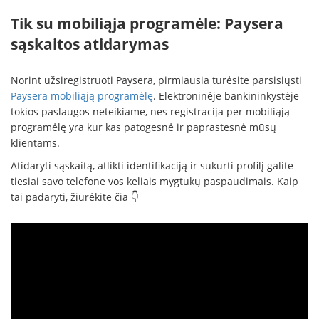
Tik su mobiliąja programėle: Paysera
sąskaitos atidarymas
Norint užsiregistruoti Paysera, pirmiausia turėsite parsisiųsti
Paysera mobiliąją programėlę
. Elektroninėje bankininkystėje
tokios paslaugos neteikiame, nes registracija per mobiliąją
programėlę yra kur kas patogesnė ir paprastesnė mūsų
klientams.
Atidaryti sąskaitą, atlikti identifikaciją ir sukurti profilį galite
tiesiai savo telefone vos keliais mygtukų paspaudimais. Kaip
tai padaryti, žiūrėkite čia 👇