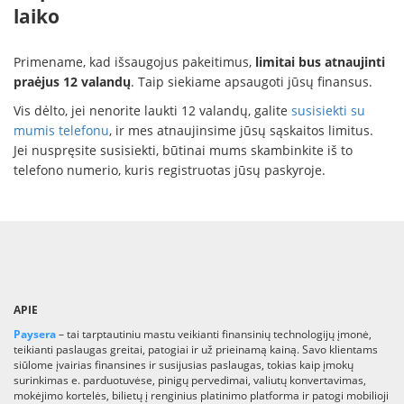
laiko
Primename, kad išsaugojus pakeitimus,
limitai bus atnaujinti
praėjus 12 valandų
. Taip siekiame apsaugoti jūsų finansus.
Vis dėlto, jei nenorite laukti 12 valandų, galite
susisiekti su
mumis telefonu
, ir mes atnaujinsime jūsų sąskaitos limitus.
Jei nuspręsite susisiekti, būtinai mums skambinkite iš to
telefono numerio, kuris registruotas jūsų paskyroje.
APIE
Paysera
– tai tarptautiniu mastu veikianti finansinių technologijų įmonė,
teikianti paslaugas greitai, patogiai ir už prieinamą kainą. Savo klientams
siūlome įvairias finansines ir susijusias paslaugas, tokias kaip įmokų
surinkimas e. parduotuvėse, pinigų pervedimai, valiutų konvertavimas,
mokėjimo kortelės, bilietų į renginius platinimo platforma ir patogi mobilioji