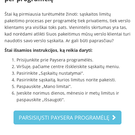
Štai ką pirmiausia turėtumėte žinoti: sąskaitos limitų
pakeitimo procesas per programėlę tiek privatiems, tiek verslo
klientams yra visiškai toks pats. Vienintelis skirtumas yra tas,
kad norėdami atlikti šiuos pakeitimus mūsų verslo klientai turi
naudotis savo verslo sąskaita. Ar gali būti paprasčiau?
Štai išsamios instrukcijos, ką reikia daryti:
Prisijunkite prie Paysera programėlės.
Viršuje, pačiame centre išskleiskite sąskaitų meniu.
Pasirinkite „Sąskaitų nustatymai“.
Pasirinkite sąskaitą, kurios limitus norite pakeisti.
Paspauskite „Mano limitai“.
Įveskite norimus dienos, mėnesio ir metų limitus ir
paspauskite „Išsaugoti“.
PARSISIŲSTI PAYSERA PROGRAMĖLĘ