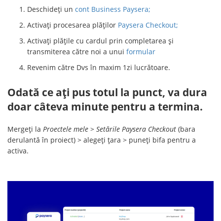
Deschideți un
cont Business Paysera;
Activați procesarea plăților
Paysera Checkout;
Activați plățile cu cardul prin completarea și
transmiterea către noi a unui
formular
Revenim către Dvs în maxim 1zi lucrătoare.
Odată ce ați pus totul la punct, va dura
doar câteva minute pentru a termina.
Mergeți la
Proectele mele
>
Setările Paysera Checkout
(bara
derulantă în proiect) > alegeți țara > puneți bifa pentru a
activa.