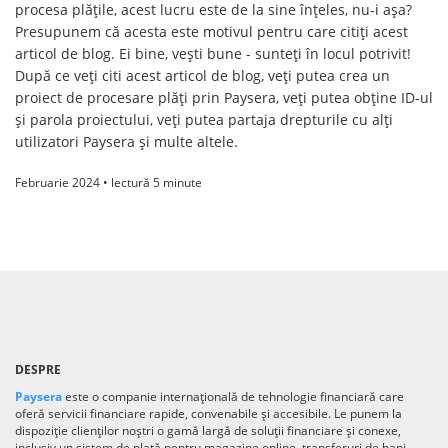
procesa plățile, acest lucru este de la sine înțeles, nu-i așa?
Presupunem că acesta este motivul pentru care citiți acest
articol de blog. Ei bine, vești bune - sunteți în locul potrivit!
După ce veți citi acest articol de blog, veți putea crea un
proiect de procesare plăți prin Paysera, veți putea obține ID-ul
și parola proiectului, veți putea partaja drepturile cu alți
utilizatori Paysera și multe altele.
Februarie 2024 • lectură 5 minute
DESPRE
Paysera
este o companie internațională de tehnologie financiară care
oferă servicii financiare rapide, convenabile și accesibile. Le punem la
dispoziție clienților noștri o gamă largă de soluții financiare și conexe,
inclusiv un sistem de plată pentru magazine online, transferuri de bani,