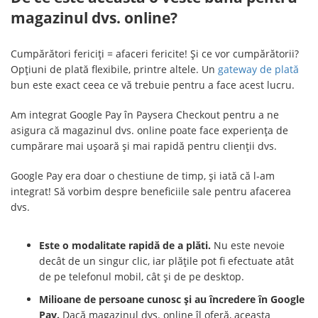
magazinul dvs. online?
Cumpărători fericiți = afaceri fericite! Și ce vor cumpărătorii?
Opțiuni de plată flexibile, printre altele. Un
gateway de plată
bun este exact ceea ce vă trebuie pentru a face acest lucru.
Am integrat Google Pay în Paysera Checkout pentru a ne
asigura că magazinul dvs. online poate face experiența de
cumpărare mai ușoară și mai rapidă pentru clienții dvs.
Google Pay era doar o chestiune de timp, și iată că l-am
integrat! Să vorbim despre beneficiile sale pentru afacerea
dvs.
Este o modalitate rapidă de a plăti.
Nu este nevoie
decât de un singur clic, iar plățile pot fi efectuate atât
de pe telefonul mobil, cât și de pe desktop.
Milioane de persoane cunosc și au încredere în Google
Pay.
Dacă magazinul dvs. online îl oferă, aceasta