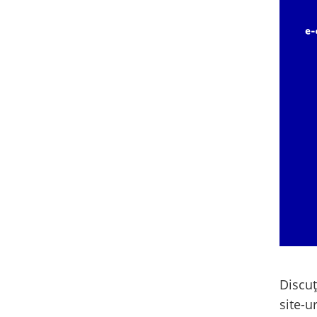
Discuț
site-u