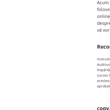
Acum 
folose
online
despre
vă vor
Reco
Instrum
Audrius 
împărtăș
succes 
acestea
aprobat
copy.