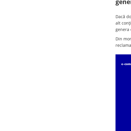
gene
Dacă dor
alt conț
genera c
Din mom
reclama