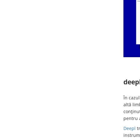
deep
În cazul
altă lim
conținu
pentru a
Deepl
tr
instrume