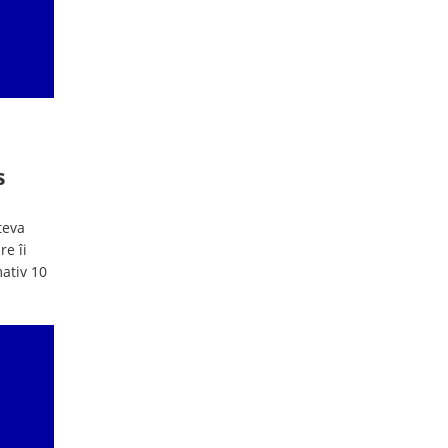
s
teva
re îi
ativ 10