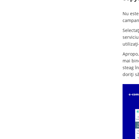
Nu este 
campanii
Selectaț
serviciu
utilizați-
Apropo, 
mai bine
steag în
doriți s