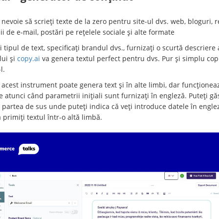
nevoie să scrieți texte de la zero pentru site-ul dvs. web, bloguri, 
 de e-mail, postări pe rețelele sociale și alte formate
i tipul de text, specificați brandul dvs., furnizați o scurtă descriere 
lui și
copy.ai
va genera textul perfect pentru dvs. Pur și simplu copi
l.
acest instrument poate genera text și în alte limbi, dar funcționea
 atunci când parametrii inițiali sunt furnizați în engleză. Puteți gă
 partea de sus unde puteți indica că veți introduce datele în engle
ă primiți textul într-o altă limbă.