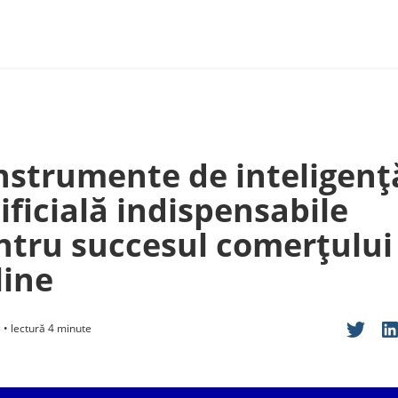
instrumente de inteligenț
ificială indispensabile
ntru succesul comerțului
line
3 • lectură 4 minute