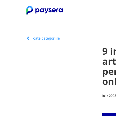
Toate categoriile
9 
art
pe
on
Iulie 202