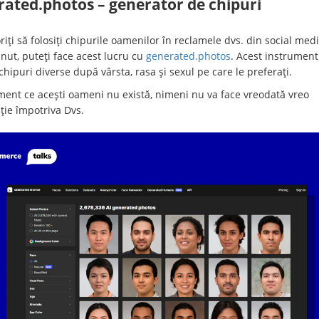
rated.photos – generator de chipuri
iți să folosiți chipurile oamenilor în reclamele dvs. din social med
inut, puteți face acest lucru cu
generated.photos
. Acest instrument
hipuri diverse după vârsta, rasa și sexul pe care le preferați.
ent ce acești oameni nu există, nimeni nu va face vreodată vreo
ție împotriva Dvs.