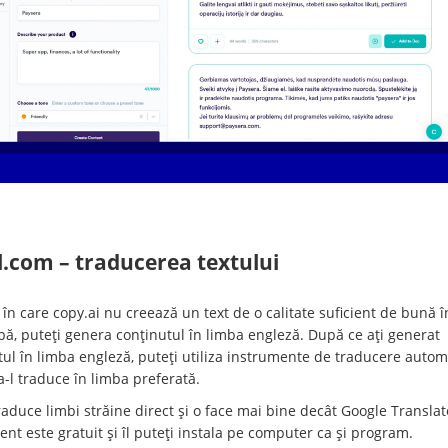
l.com – traducerea textului
 în care copy.ai nu creează un text de o calitate suficient de bună î
bă, puteți genera conținutul în limba engleză. După ce ați generat
tul în limba engleză, puteți utiliza instrumente de traducere auto
-l traduce în limba preferată.
aduce limbi străine direct și o face mai bine decât Google Translat
nt este gratuit și îl puteți instala pe computer ca și program.