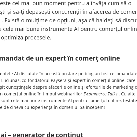
este cel mai bun moment pentru a învăța cum să o
ști și să-ți depășești concurenții în afacerea de comer
 . Există o mulțime de opțiuni, așa că haideți să disc
 cele mai bune instrumente AI pentru comerțul onlin
 optimiza procesele.
mandat de un expert în comerț online
entele AI discutate în această postare pe blog au fost recomandat
Lučiūnas, co-fondatorul Paysera și expert în comerțul online, care 
it cunoștințele despre afacerile online și eforturile de marketing 
în comerțul online în timpul webinariilor
E-commerce Talks
. Cu alte
 sunt cele mai bune instrumente AI pentru comerțul online, testate
e de cineva cu experiență în domeniu. Sa incepem!
ai – generator de conținut