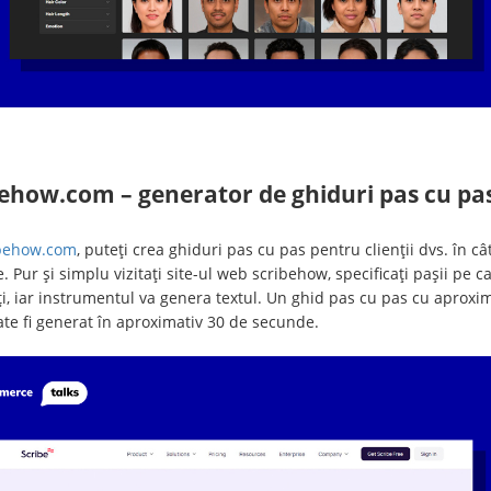
behow.com – generator de ghiduri pas cu pa
behow.com
, puteți crea ghiduri pas cu pas pentru clienții dvs. în câ
 Pur și simplu vizitați site-ul web scribehow, specificați pașii pe ca
i, iar instrumentul va genera textul. Un ghid pas cu pas cu aproxim
ate fi generat în aproximativ 30 de secunde.