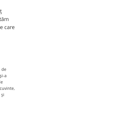
ț
utăm
e care
e de
și-a
de
 cuvinte,
 și