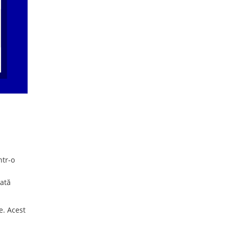
ntr-o
mată
e. Acest