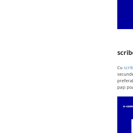
scri
Cu
scri
secunde.
preferaț
pași po