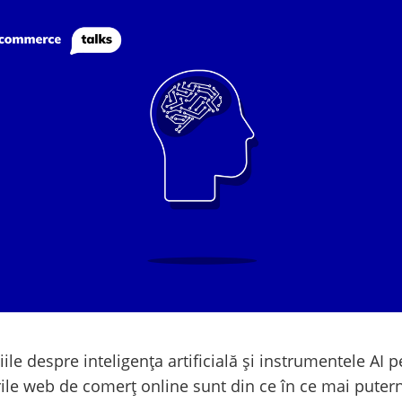
iile despre inteligența artificială și instrumentele AI 
rile web de comerț online sunt din ce în ce mai putern