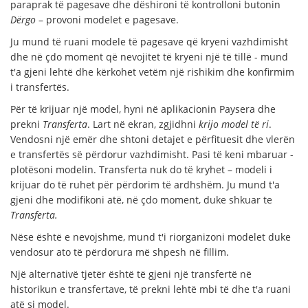
paraprak të pagesave dhe dëshironi të kontrolloni butonin
Dërgo
– provoni modelet e pagesave.
Ju mund të ruani modele të pagesave që kryeni vazhdimisht
dhe në çdo moment që nevojitet të kryeni një të tillë - mund
t'a gjeni lehtë dhe kërkohet vetëm një rishikim dhe konfirmim
i transfertës.
Për të krijuar një model, hyni në aplikacionin Paysera dhe
prekni
Transferta
. Lart në ekran, zgjidhni
krijo model të ri
.
Vendosni një emër dhe shtoni detajet e përfituesit dhe vlerën
e transfertës së përdorur vazhdimisht. Pasi të keni mbaruar -
plotësoni modelin. Transferta nuk do të kryhet – modeli i
krijuar do të ruhet për përdorim të ardhshëm. Ju mund t'a
gjeni dhe modifikoni atë, në çdo moment, duke shkuar te
Transferta.
Nëse është e nevojshme, mund t'i riorganizoni modelet duke
vendosur ato të përdorura më shpesh në fillim.
Një alternativë tjetër është të gjeni një transfertë në
historikun e transfertave, të prekni lehtë mbi të dhe t'a ruani
atë si model.