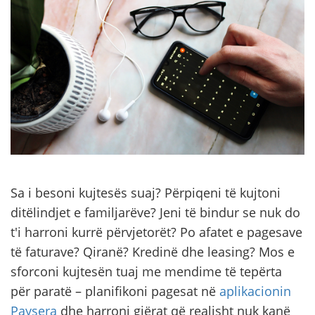
Sa i besoni kujtesës suaj? Përpiqeni të kujtoni
ditëlindjet e familjarëve? Jeni të bindur se nuk do
t'i harroni kurrë përvjetorët? Po afatet e pagesave
të faturave? Qiranë? Kredinë dhe leasing? Mos e
sforconi kujtesën tuaj me mendime të tepërta
për paratë – planifikoni pagesat në
aplikacionin
Paysera
dhe harroni gjërat që realisht nuk kanë