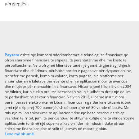
përgjegjësi.
Paysera
është një kompani ndërkombëtare e teknologjisë financiare që
ofron shërbime financiare të shpejta, të përshtatshme dhe me kosto të
përballueshme. Ne u ofrojmë klientëve tanë një gamë të gjerë zgjidhjesh
financiare dhe të lidhura, përfshirë portën e pagesave për dyqanet online,
transferime parash, këmbim valutor, karta pagese, një platformë për
shpërndarjen e biletave për evente dhe një aplikacion mobil të avancuar
dhe miqësor për menaxhimin e financave. Historia jonë filloi në vitin 2004
në Vilnius, kur një ekip prej tre personash nisi një udhëtim drejt një qëllimi
të përbashkët në sektorin financiar. Në vitin 2012, u bëmë institucioni i
parë i parasë elektronike në Lituani i licencuar nga Banka e Lituanisë. Sot,
jemi një ekip prej 700 punonjësish që operojnë në 30 vende të botës. Me
mbi një milion shkarkime të aplikacionit dhe një bazë përdoruesish që
vazhdon të rritet, jemi të përkushtuar të shtyjmë kufijtë dhe ta shndërrojmë
aplikacionin tonë në një super-aplikacion lider në industri, duke ofruar
shërbime financiare dhe të stilit të jetesës në mbarë globin.
Lexo më shumë