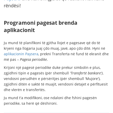
rëndësi!
Programoni pagesat brenda
aplikacionit
Ju mund të planifikoni të gjitha llojet e pagesave që do të
kryeni nga llogaria juaj çdo muaj, javë, apo çdo ditë. Hyni në
aplikacionin Paysera
, prekni Transferta në fund të ekranit dhe
më pas –
Pagesa periodike
.
Krijoni një pagesë periodike duke prekur simbolin e plus,
zgjidhni tipin e pagesës (për shembull
'Transfertë bankare')
,
vendosni perudhën e përsëritjes (për shembull 'Mujore'),
zgjidhni ditën e saktë të muajit, vendosni detajet e përfituesit
dhe vlerën e transfertës.
Ju mund t'a modifikoni, ose ndaloni dhe fshini pagesën
periodike, sa herë që dëshironi.