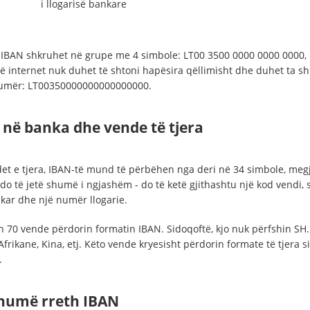
i llogarisë bankare
IBAN shkruhet në grupe me 4 simbole: LT00 3500 0000 0000 0000, 
në internet nuk duhet të shtoni hapësira qëllimisht dhe duhet ta s
numër: LT00350000000000000000.
 në banka dhe vende të tjera
et e tjera, IBAN-të mund të përbëhen nga deri në 34 simbole, megj
do të jetë shumë i ngjashëm - do të ketë gjithashtu një kod vendi, s
kar dhe një numër llogarie.
th 70 vende përdorin formatin IBAN. Sidoqoftë, kjo nuk përfshin SH.
frikane, Kina, etj. Këto vende kryesisht përdorin formate të tjera s
.
humë rreth IBAN