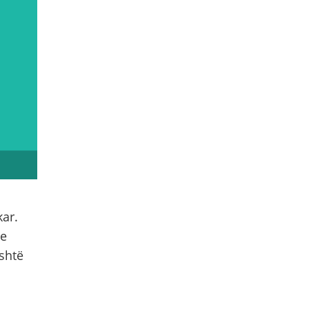
ar.
me
është