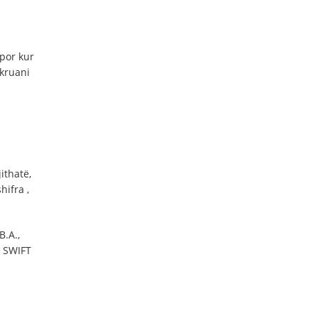
por kur
hkruani
ithatë,
hifra ,
B.A.,
i SWIFT