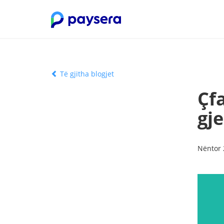
Të gjitha blogjet
Çf
gj
Nëntor 