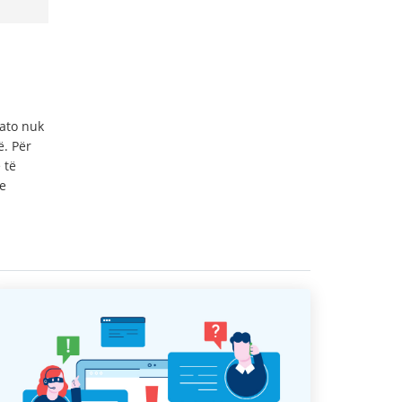
 ato nuk
. Për
 të
e