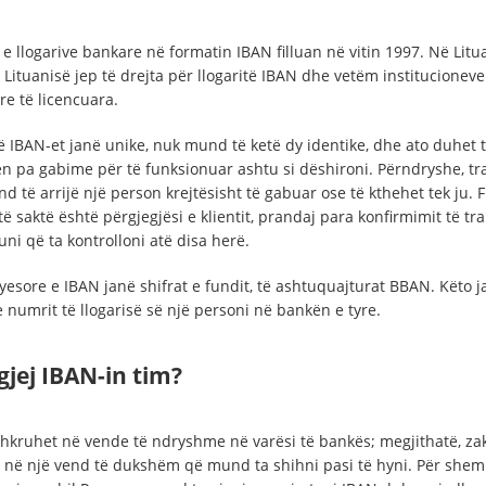
 llogarive bankare në formatin IBAN filluan në vitin 1997. Në Litua
Lituanisë jep të drejta për llogaritë IBAN dhe vetëm institucioneve
re të licencuara.
hë IBAN-et janë unike, nuk mund të ketë dy identike, dhe ato duhet 
n pa gabime për të funksionuar ashtu si dëshironi. Përndryshe, tr
d të arrijë një person krejtësisht të gabuar ose të kthehet tek ju. F
të saktë është përgjegjësi e klientit, prandaj para konfirmimit të tra
ni që ta kontrolloni atë disa herë.
yesore e IBAN janë shifrat e fundit, të ashtuquajturat BBAN. Këto j
e numrit të llogarisë së një personi në bankën e tyre.
 gjej IBAN-in tim?
shkruhet në vende të ndryshme në varësi të bankës; megjithatë, zak
ë në një vend të dukshëm që mund ta shihni pasi të hyni. Për shem