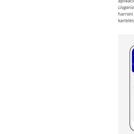
aplikac
Llogaria
harroni 
kartelës