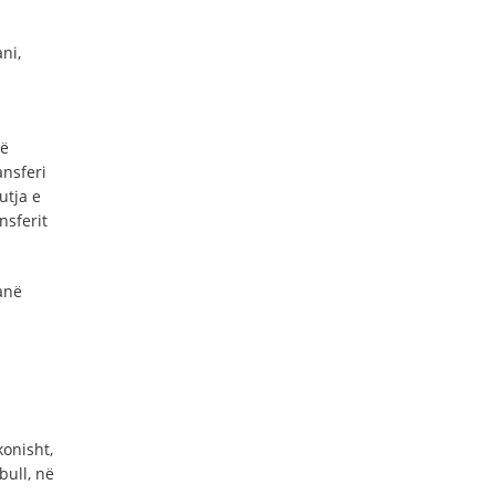
ni,
të
ansferi
utja e
nsferit
anë
onisht,
bull, në