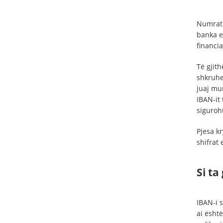
Numrat e
banka e 
financia
Të gjit
shkruhe
juaj mun
IBAN-it 
sigurohu
Pjesa kr
shifrat 
Si ta
IBAN-i 
ai ësht