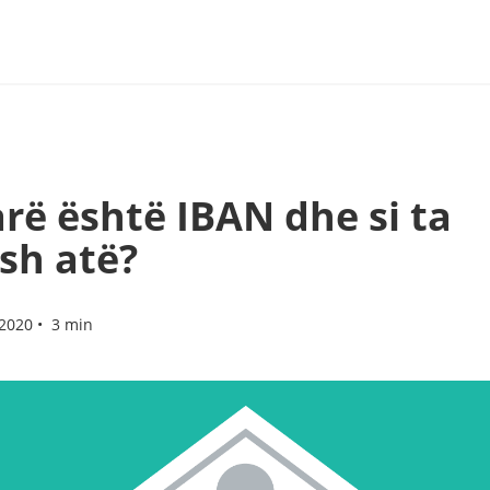
arë është IBAN dhe si ta
esh atë?
2020 • 3 min