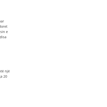
uar
doret
sin e
disa
htë një
ga 20