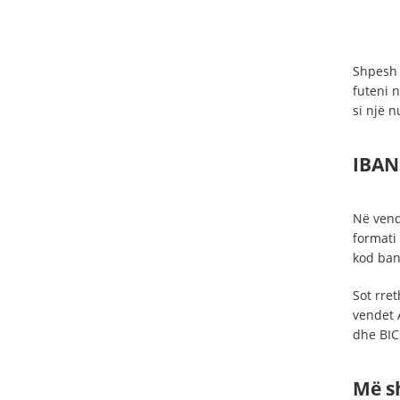
Shpesh 
futeni 
si një 
IBAN
Në vend
formati 
kod ban
Sot rre
vendet A
dhe BIC
Më s