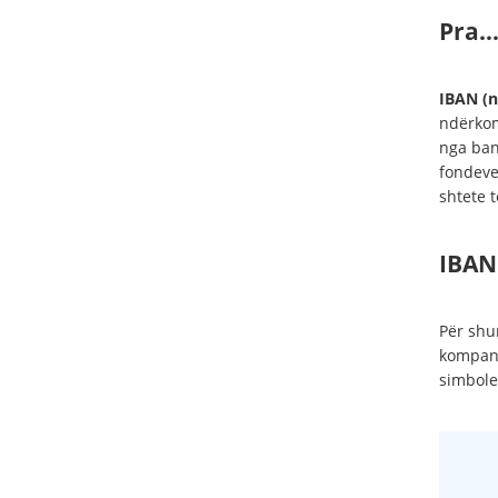
Pra…
IBAN (n
ndërkom
nga ban
fondeve
shtete 
IBAN 
Për shum
kompani
simbole