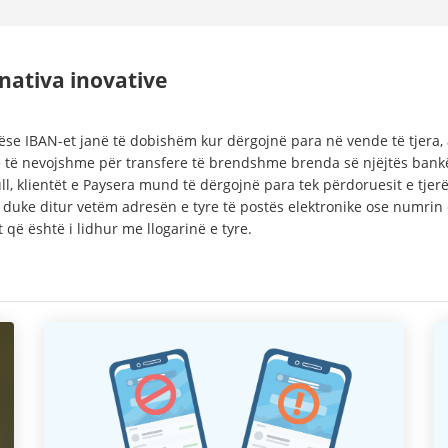
nativa inovative
ëse IBAN-et janë të dobishëm kur dërgojnë para në vende të tjera,
 të nevojshme për transfere të brendshme brenda së njëjtës bankë
l, klientët e Paysera mund të dërgojnë para tek përdoruesit e tjerë
 duke ditur vetëm adresën e tyre të postës elektronike ose numrin 
t që është i lidhur me llogarinë e tyre.