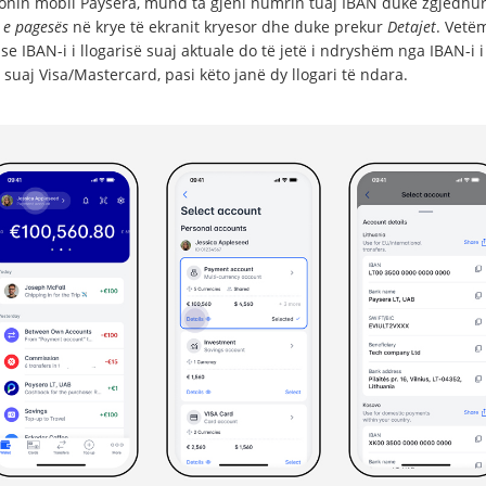
ionin mobil Paysera, mund ta gjeni numrin tuaj IBAN duke zgjedhu
 e pagesës
në krye të ekranit kryesor dhe duke prekur
Detajet
. Vetë
se IBAN-i i llogarisë suaj aktuale do të jetë i ndryshëm nga IBAN-i i
 suaj Visa/Mastercard, pasi këto janë dy llogari të ndara.