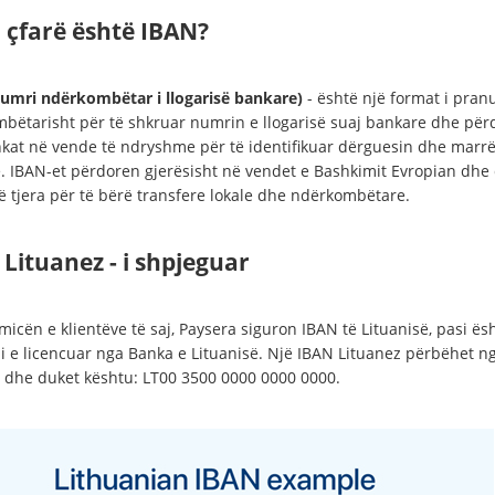
 çfarë është IBAN?
umri ndërkombëtar i llogarisë bankare)
- është një format i pran
bëtarisht për të shkruar numrin e llogarisë suaj bankare dhe për
kat në vende të ndryshme për të identifikuar dërguesin dhe marrë
. IBAN-et përdoren gjerësisht në vendet e Bashkimit Evropian dhe 
të tjera për të bërë transfere lokale dhe ndërkombëtare.
Lituanez - i shpjeguar
icën e klientëve të saj, Paysera siguron IBAN të Lituanisë, pasi ës
 e licencuar nga Banka e Lituanisë. Një IBAN Lituanez përbëhet n
 dhe duket kështu: LT00 3500 0000 0000 0000.