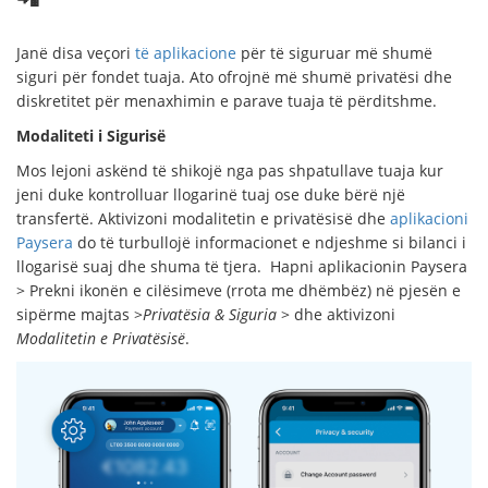
Janë disa veçori
të aplikacione
për të siguruar më shumë
siguri për fondet tuaja. Ato ofrojnë më shumë privatësi dhe
diskretitet për menaxhimin e parave tuaja të përditshme.
Modaliteti i Sigurisë
Mos lejoni askënd të shikojë nga pas shpatullave tuaja kur
jeni duke kontrolluar llogarinë tuaj ose duke bërë një
transfertë. Aktivizoni modalitetin e privatësisë dhe
aplikacioni
Paysera
do të turbullojë informacionet e ndjeshme si bilanci i
llogarisë suaj dhe shuma të tjera. Hapni aplikacionin Paysera
> Prekni ikonën e cilësimeve (rrota me dhëmbëz) në pjesën e
sipërme majtas >
Privatësia & Siguria
> dhe aktivizoni
Modalitetin e Privatësisë
.