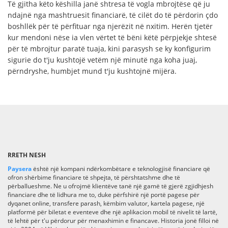
Të gjitha këto këshilla janë shtresa të vogla mbrojtëse që ju
ndajnë nga mashtruesit financiarë, të cilët do të përdorin çdo
boshllëk për të përfituar nga njerëzit në nxitim. Herën tjetër
kur mendoni nëse ia vlen vërtet të bëni këtë përpjekje shtesë
për të mbrojtur paratë tuaja, kini parasysh se ky konfigurim
sigurie do t'ju kushtojë vetëm një minutë nga koha juaj,
përndryshe, humbjet mund t'ju kushtojnë mijëra.
RRETH NESH
Paysera
është një kompani ndërkombëtare e teknologjisë financiare që
ofron shërbime financiare të shpejta, të përshtatshme dhe të
përballueshme. Ne u ofrojmë klientëve tanë një gamë të gjerë zgjidhjesh
financiare dhe të lidhura me to, duke përfshirë një portë pagese për
dyqanet online, transfere parash, këmbim valutor, kartela pagese, një
platformë për biletat e eventeve dhe një aplikacion mobil të nivelit të lartë,
të lehtë për t'u përdorur për menaxhimin e financave. Historia jonë filloi në