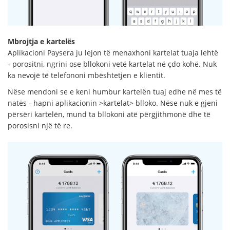
Mbrojtja e kartelës
Aplikacioni Paysera ju lejon të menaxhoni kartelat tuaja lehtë
- porositni, ngrini ose bllokoni vetë kartelat në çdo kohë. Nuk
ka nevojë të telefononi mbështetjen e klientit.
Nëse mendoni se e keni humbur kartelën tuaj edhe në mes të
natës - hapni aplikacionin >kartelat> blloko. Nëse nuk e gjeni
përsëri kartelën, mund ta bllokoni atë përgjithmonë dhe të
porosisni një të re.