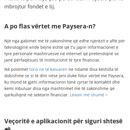
mbrojtur fondet e tij.
A po flas vërtet me Paysera-n?
Një nga gabimet më të zakonshme që edhe njerëzit e aftë për
teknologjinë ende bëjnë është që t'u japin informacionet e
tyre personale mashtruesve në internet që pretendojnë se
janë përfaqësues të institucionit të tyre financiar.
Nè postimet
tona në të kaluaren
ne ndamë disa këshilla të
dobishme se si të dini nëse jeni duke folur vërtet me Paysera,
ku mund të gjeni informacionin tonë zyrtar të kontaktit dhe
kemi mbuluar disa nga mashtrimet më të zakonshme që
qarkullojnë në sektorin financiar.
Lexoni më shumë >
Veçoritë e aplikacionit për siguri shtesë
📲