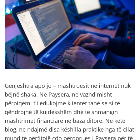
Gënjeshtra apo jo – mashtruesit në internet nuk
bëjnë shaka. Në Paysera, ne vazhdimisht
përpiqemi t'i edukojmë klientët tanë se si të
qëndrojnë të kujdesshëm dhe të shmangin
mashtrimet financiare në baza ditore. Në këtë
blog, ne ndajmë disa këshilla praktike nga të cilat
mund të përfitojë çdo përdorues i Paysera për të