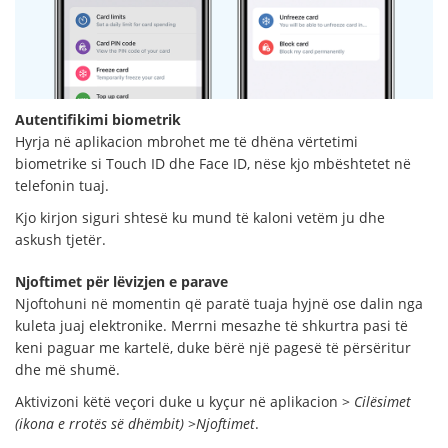
Autentifikimi biometrik
Hyrja në aplikacion mbrohet me të dhëna vërtetimi
biometrike si Touch ID dhe Face ID, nëse kjo mbështetet në
telefonin tuaj.
Kjo kirjon siguri shtesë ku mund të kaloni vetëm ju dhe
askush tjetër.
Njoftimet për lëvizjen e parave
Njoftohuni në momentin që paratë tuaja hyjnë ose dalin nga
kuleta juaj elektronike. Merrni mesazhe të shkurtra pasi të
keni paguar me kartelë, duke bërë një pagesë të përsëritur
dhe më shumë.
Aktivizoni këtë veçori duke u kyçur në aplikacion >
Cilësimet
(ikona e rrotës së dhëmbit)
>
Njoftimet
.