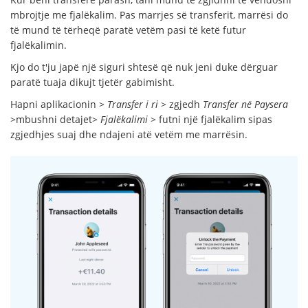
mbrojtje me fjalëkalim. Pas marrjes së transferit, marrësi do
të mund të tërheqë paratë vetëm pasi të ketë futur
fjalëkalimin.
Kjo do t'ju japë një siguri shtesë që nuk jeni duke dërguar
paratë tuaja dikujt tjetër gabimisht.
Hapni aplikacionin >
Transfer i ri
> zgjedh
Transfer në Paysera
>mbushni detajet>
Fjalëkalimi
> futni një fjalëkalim sipas
zgjedhjes suaj dhe ndajeni atë vetëm me marrësin.