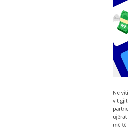
Në vit
vit gj
partne
ujërat
më të 