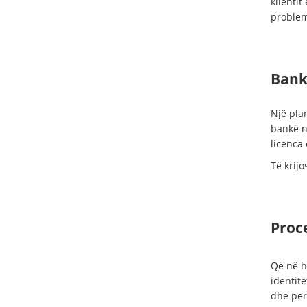
klienti
problem
Bank
Një plan
bankë n
licenca 
Të krijo
Proce
Që në h
identite
dhe për 