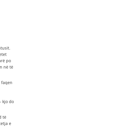
tusit.
etet
arë po
n në të
i faqen
e
- kjo do
d të
etja e