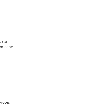
ua si
por edhe
 proces