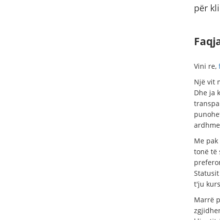
për kl
Faqja
Vini re,
Një vit
Dhe ja k
transpa
punohet
ardhme
Me pak 
tonë të
preferon
Statusit
t'ju kur
Marrë p
zgjidhe