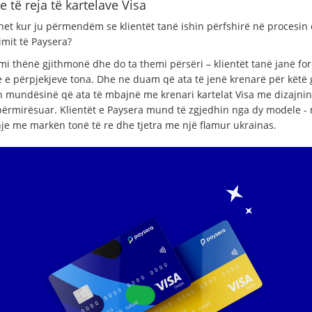
 të reja të kartelave Visa
ohet kur ju përmendëm se klientët tanë ishin përfshirë në procesin 
imit të Paysera?
mi thënë gjithmonë dhe do ta themi përsëri – klientët tanë janë for
e e përpjekjeve tona. Dhe ne duam që ata të jenë krenarë për këtë g
n mundësinë që ata të mbajnë me krenari kartelat Visa me dizajnin 
përmirësuar. Klientët e Paysera mund të zgjedhin nga dy modele - 
je me markën tonë të re dhe tjetra me një flamur ukrainas.