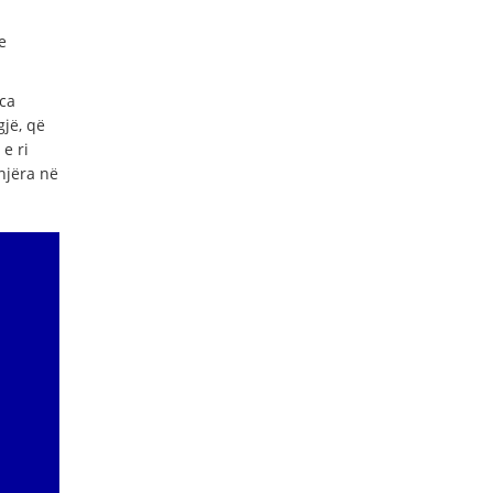
e
ca
jë, që
e ri
njëra në