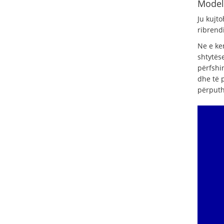
Modele
Ju kujt
ribrend
Ne e ke
shtytës
përfshi
dhe të 
përputh