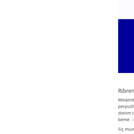
Ribren
Meqenës
përputh
donim të
bëmë - 
Siç mun