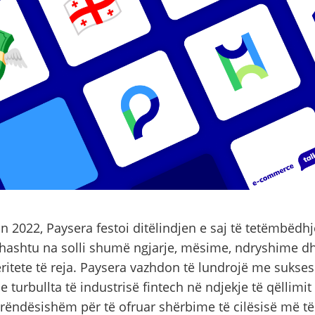
in 2022, Paysera festoi ditëlindjen e saj të tetëmbëdhj
ithashtu na solli shumë ngjarje, mësime, ndryshime d
ritete të reja. Paysera vazhdon të lundrojë me sukses
 e turbullta të industrisë fintech në ndjekje të qëllimit 
rëndësishëm për të ofruar shërbime të cilësisë më të 