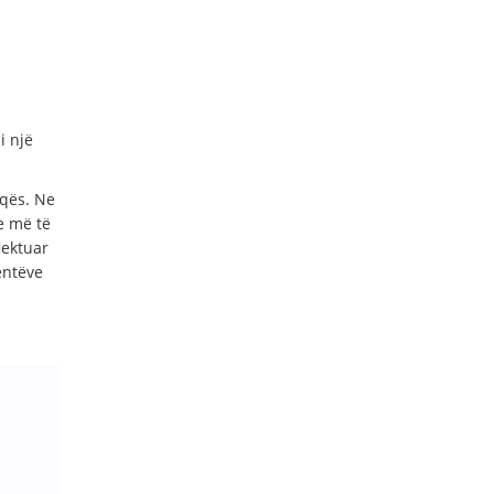
i një
eqës. Ne
e më të
lektuar
entëve