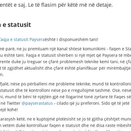
ientët e saj. Le të flasim për këtë më në detaje.
 e statusit
faqja e statusit Paysera
është i disponueshëm tani!
 më parë, ne ju premtuam një kanal shtesë komunikimi - faqen e Sta
u është tani. Faqja e statusit shërben si një mjet që Paysera të mb
rente duke ju treguar se çfarë problemesh teknike kemi tani, në çf
 të zgjidhet aktualisht dhe çfarë është planifikuar për mirëmbajtje
n.
fjalë, nëse po përballeni me probleme teknike, mund të kontrollon
 statusit dhe të kontrolloni nëse po e rregullojmë tashmë. Ose, nës
i, mund të bëni të njëjtën gjë në llogarinë tonë zyrtare të Faqes së
 në Twitter
@payserastatus
- cilado që ju preferoni. Sido që të jetë 
sejë kohë!
arasysh këtë, ne e kuptojmë plotësisht se jo të gjitha çështjet mun
n vetëm duke kontrolluar faqen e statusit dhe në disa raste mbësht