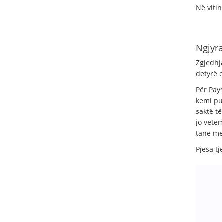
Në viti
Ngjyra
Zgjedhj
detyrë 
Për Pay
kemi pu
saktë t
jo vetë
tanë me
Pjesa tj