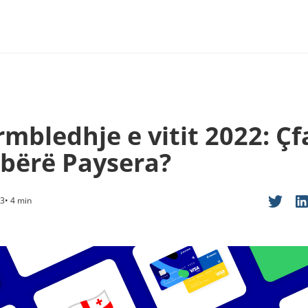
mbledhje e vitit 2022: Çf
 bërë Paysera?
3• 4 min