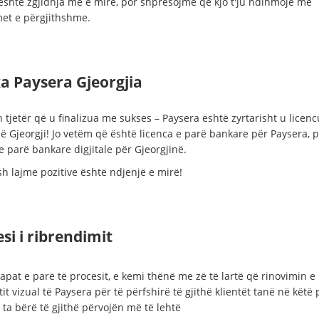
t është zgjidhja më e mirë, por shpresojmë që kjo t'ju ndihmojë me
et e përgjithshme.
a Paysera Gjeorgjia
 tjetër që u finalizua me sukses – Paysera është zyrtarisht u licenc
ë Gjeorgji! Jo vetëm që është licenca e parë bankare për Paysera, 
e parë bankare digjitale për Gjeorgjinë.
sh lajme pozitive është ndjenjë e mirë!
si i ribrendimit
apat e parë të procesit, e kemi thënë me zë të lartë që rinovimin e
tit vizual të Paysera për të përfshirë të gjithë klientët tanë në këtë
ta bërë të gjithë përvojën më të lehtë