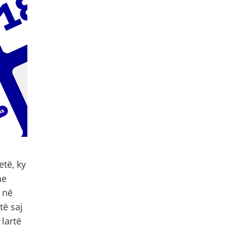
etë, ky
he
 në
të saj
lartë