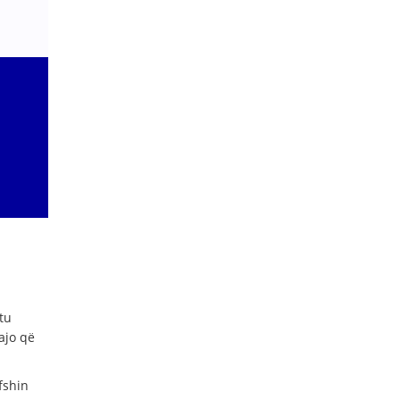
tu
ajo që
fshin