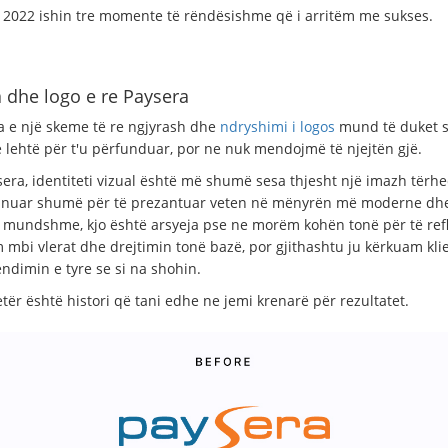
n 2022 ishin tre momente të rëndësishme që i arritëm me sukses.
 dhe logo e re Paysera
a e një skeme të re ngjyrash dhe
ndryshimi i logos
mund të duket s
e lehtë për t'u përfunduar, por ne nuk mendojmë të njejtën gjë.
sera, identiteti vizual është më shumë sesa thjesht një imazh tërh
nuar shumë për të prezantuar veten në mënyrën më moderne dh
ë mundshme, kjo është arsyeja pse ne morëm kohën tonë për të ref
m mbi vlerat dhe drejtimin tonë bazë, por gjithashtu ju kërkuam kli
ndimin e tyre se si na shohin.
etër është histori që tani edhe ne jemi krenarë për rezultatet.