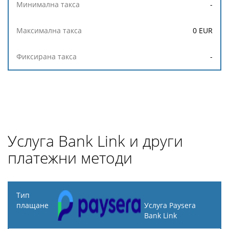
-
0
EUR
-
Услуга Bank Link и други
платежни методи
Тип
плащане
Услуга Paysera
Bank Link