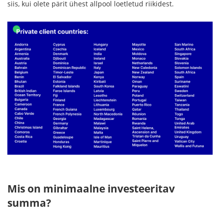
siis, kui olete pärit ühest allpool loetletud riikidest.
Mis on minimaalne investeeritav
summa?