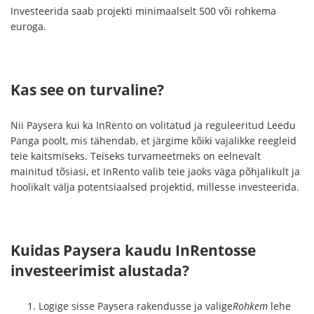
Investeerida saab projekti minimaalselt 500 või rohkema
euroga.
Kas see on turvaline?
Nii Paysera kui ka InRento on volitatud ja reguleeritud Leedu
Panga poolt, mis tähendab, et järgime kõiki vajalikke reegleid
teie kaitsmiseks. Teiseks turvameetmeks on eelnevalt
mainitud tõsiasi, et InRento valib teie jaoks väga põhjalikult ja
hoolikalt välja potentsiaalsed projektid, millesse investeerida.
Kuidas Paysera kaudu InRentosse
investeerimist alustada?
Logige sisse Paysera rakendusse ja valige
Rohkem
lehe