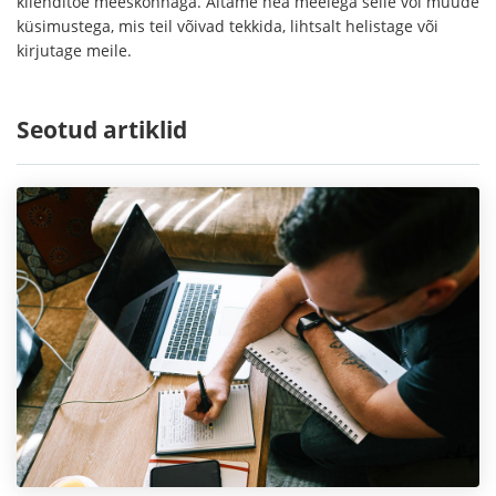
klienditoe meeskonnaga. Aitame hea meelega selle või muude
küsimustega, mis teil võivad tekkida, lihtsalt helistage või
kirjutage meile.
Seotud artiklid