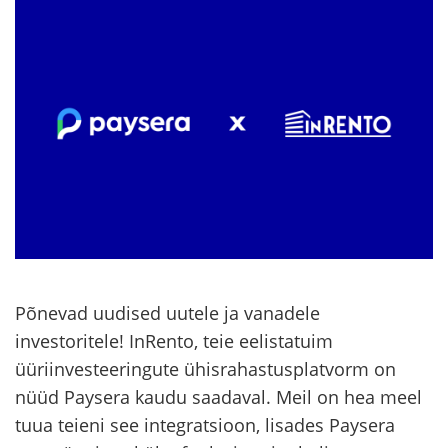
Põnevad uudised uutele ja vanadele
investoritele! InRento, teie eelistatuim
üüriinvesteeringute ühisrahastusplatvorm on
nüüd Paysera kaudu saadaval. Meil on hea meel
tuua teieni see integratsioon, lisades Paysera