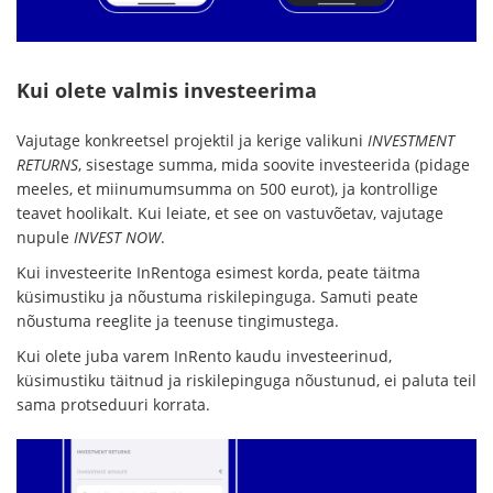
Kui olete valmis investeerima
Vajutage konkreetsel projektil ja kerige valikuni
INVESTMENT
RETURNS
, sisestage summa, mida soovite investeerida (pidage
meeles, et miinumumsumma on 500 eurot), ja kontrollige
teavet hoolikalt. Kui leiate, et see on vastuvõetav, vajutage
nupule
INVEST NOW
.
Kui investeerite InRentoga esimest korda, peate täitma
küsimustiku ja nõustuma riskilepinguga. Samuti peate
nõustuma reeglite ja teenuse tingimustega.
Kui olete juba varem InRento kaudu investeerinud,
küsimustiku täitnud ja riskilepinguga nõustunud, ei paluta teil
sama protseduuri korrata.