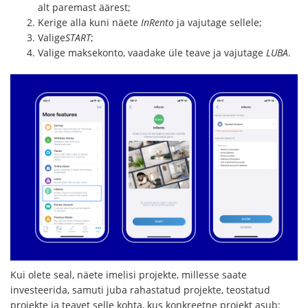
alt paremast äärest;
Kerige alla kuni näete
InRento
ja vajutage sellele;
Valige
START
;
Valige maksekonto, vaadake üle teave ja vajutage
LUBA
.
Kui olete seal, näete imelisi projekte, millesse saate
investeerida, samuti juba rahastatud projekte, teostatud
projekte ja teavet selle kohta, kus konkreetne projekt asub: