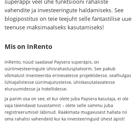
superäppi veel ühe funktsiooni rahaliste
vahendite ja investeeringute haldamiseks. See
blogipostitus on teie teejuht selle fantastilise uue
teenuse maksimaalseks kasutamiseks!
Mis on InRento
InRento, nüüd saadaval Paysera superäpis, on
üüriinvesteeringute ühisrahastusplatvorm. See pakub
võimalust investeerida erinevatesse projektidesse, sealhulgas
lühiajalistesse üürimajutustesse, ühiskasutatavatesse
eluruumidesse ja hotellidesse.
Ja parim osa on see, et kui olete juba Paysera kasutaja, ei ole
vaja täiendavat tuvastamist – olete selle sammu juba
registreerumisel läbinud. Rääkimata mugavusest hallata nii
oma rahalisi vahendeid kui ka investeeringuid ühest äpist!