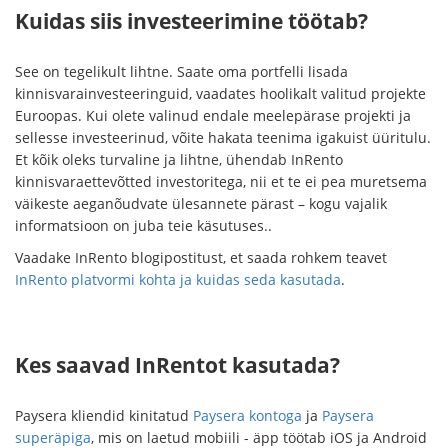
Kuidas siis investeerimine töötab?
See on tegelikult lihtne. Saate oma portfelli lisada
kinnisvarainvesteeringuid, vaadates hoolikalt valitud projekte
Euroopas. Kui olete valinud endale meelepärase projekti ja
sellesse investeerinud, võite hakata teenima igakuist üüritulu.
Et kõik oleks turvaline ja lihtne, ühendab InRento
kinnisvaraettevõtted investoritega, nii et te ei pea muretsema
väikeste aeganõudvate ülesannete pärast – kogu vajalik
informatsioon on juba teie käsutuses..
Vaadake InRento blogipostitust, et saada rohkem teavet
InRento platvormi kohta ja kuidas seda kasutada
.
Kes saavad InRentot kasutada?
Paysera kliendid kinitatud
Paysera kontoga
ja
Paysera
superäpiga
, mis on laetud mobiili - äpp töötab iOS ja Android