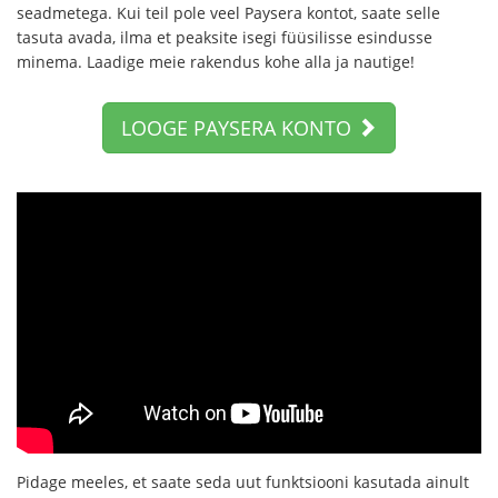
seadmetega. Kui teil pole veel Paysera kontot, saate selle
tasuta avada, ilma et peaksite isegi füüsilisse esindusse
minema. Laadige meie rakendus kohe alla ja nautige!
LOOGE PAYSERA KONTO
Pidage meeles, et saate seda uut funktsiooni kasutada ainult