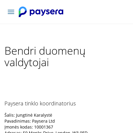
Toggle
navigation
Bendri duomenų
valdytojai
Paysera tinklo koordinatorius
Šalis: Jungtinė Karalystė
Pavadinimas: Paysera Ltd
Įmonės kodas: 10001367
Adresas: 59 Monks Drive, London, W3 0ED