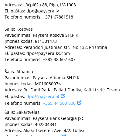
Adresas: Lāčplēša 88, Riga, LV-1003
El. paštas:
dpo@paysera.lv
Telefono numeris: +371 67881518
Šalis: Kosovas
Pavadinimas: Paysera Kosova SH.P.K.
Įmonės kodas: 811301473
Adresas: Perandori Justinian str., No 132, Prishtina
El. paštas:
dpo@paysera-ks.com
Telefono numeris: +383 38 607 607
Šalis: Albanija
Pavadinimas: Paysera Albania SH.P.K.
Įmonės kodas: M01608007N
Adresas: Rr. Fadil Rada, Pallati Donika, Kati i tretë, Tirana
El. paštas:
dpo@paysera.al
Telefono numeris:
+355 44 500 800
Šalis: Sakartvelas
Pavadinimas: Paysera Bank Georgia JSC
Įmonės kodas: 402204841
Adresas: Akaki Tsereteli Ave. 4/2, Tbilisi