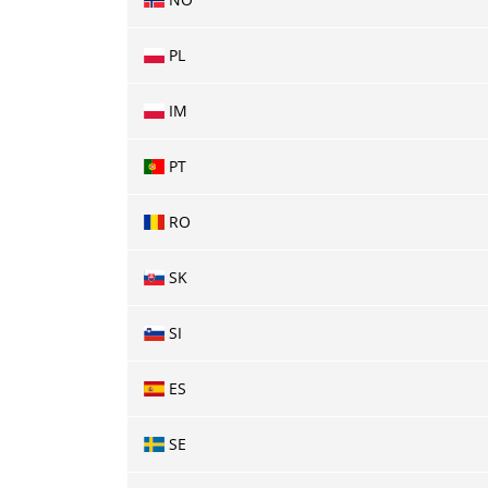
PL
IM
PT
RO
SK
SI
ES
SE