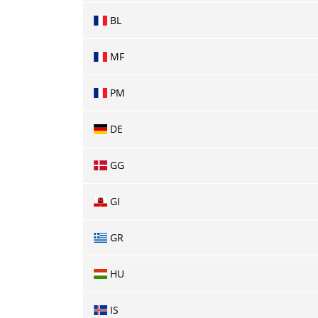
BL
MF
PM
DE
GG
GI
GR
HU
IS