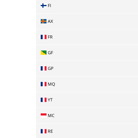
FI
AX
FR
GF
GP
MQ
YT
MC
RE