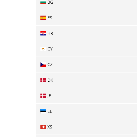
BG
ES
HR
CY
CZ
DK
JE
EE
XS