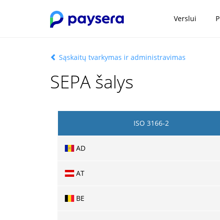
Verslui
P
Sąskaitų tvarkymas ir administravimas
SEPA šalys
ISO 3166-2
AD
AT
BE