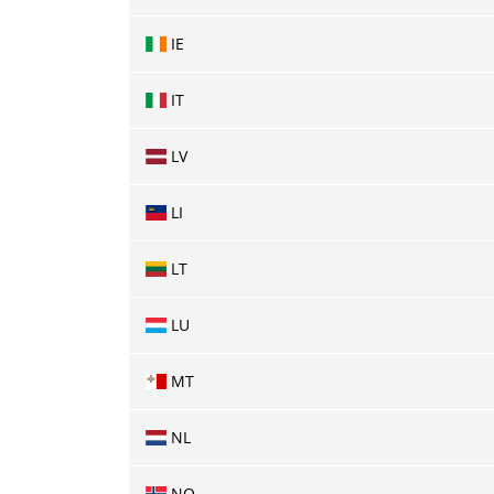
IE
IT
LV
LI
LT
LU
MT
NL
NO