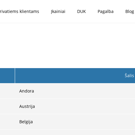
rivatiems klientams
Įkainiai
DUK
Pagalba
Blog
Šalis
Andora
Austrija
Belgija