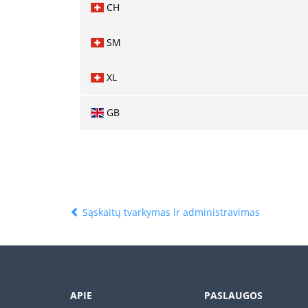
CH
SM
XL
GB
Sąskaitų tvarkymas ir administravimas
APIE
PASLAUGOS