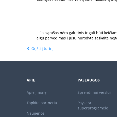
Šis sąrašas nėra galutinis ir gali būti keič
Jeigu pervedimas į jūsų nurodytą sąskaitą nega
Grįžti į turinį
APIE
PASLAUGOS
Apie įmonę
Sprendimai verslui
Tapkite partneriu
Paysera
superprogramėlė
Naujienos