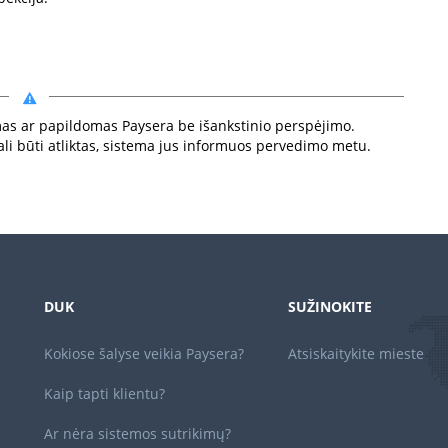
iamas ar papildomas Paysera be išankstinio perspėjimo.
li būti atliktas, sistema jus informuos pervedimo metu.
DUK
SUŽINOKITE
Kokiose šalyse veikia Paysera?
Atsiskaitykite mieste
Kaip tapti klientu?
Ar nėra sistemos sutrikimų?