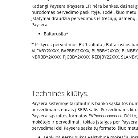
Kadangi Paysera (Paysera LT) nėra bankas, dažnai ga
nurodomas pervedimo paskirtyje. Todėl, šiuo metu pe
įstatymai draudžia pervedimus iš trečiųjų asmenų. 
Paysera:
Baltarusija*
* Išskyrus pervedimus EUR valiuta į Baltarusijos 
ALFABY2XXXX, BAPBBY2XXXX, BLBBBY2XXXX, BLNBB
NBRBBY2XXXX, PJCBBY2XXXX, REDJBY22XXX, SLANBY
Techninės kliūtys.
Paysera sistemoje tarptautinis banko sąskaitos nu
pervedimams eurais į SEPA šalis. Pervedimams kitom
Paysera sąskaitos formatas EVPxxxxxxxxxxxx. Dėl to, k
mokėtojo ir pervedimai į tokias įstaigas per Paysera
pervedimai dėl Paysera sąskaitų formato, šiuo metu
Lenkijos Respublikos Valstybinė mokesčių ins