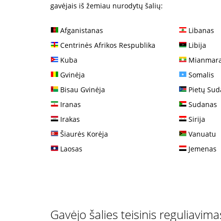
gavėjais iš žemiau nurodytų šalių:
Afganistanas
Libanas
Centrinės Afrikos Respublika
Libija
Kuba
Mianmaras
Gvinėja
Somalis
Bisau Gvinėja
Pietų Sud
Iranas
Sudanas
Irakas
Sirija
Šiaurės Korėja
Vanuatu
Laosas
Jemenas
Gavėjo šalies teisinis reguliavima