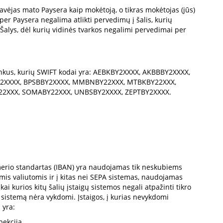
vėjas mato Paysera kaip mokėtoją, o tikras mokėtojas (jūs)
r Paysera negalima atlikti pervedimų į šalis, kurių
Šalys, dėl kurių vidinės tvarkos negalimi pervedimai per
bankus, kurių SWIFT kodai yra: AEBKBY2XXXX, AKBBBY2XXXX,
Y2XXXX, BPSBBY2XXXX, MMBNBY22XXX, MTBKBY22XXX,
22XXX, SOMABY22XXX, UNBSBY2XXXX, ZEPTBY2XXXX.
merio standartas (IBAN) yra naudojamas tik neskubiems
is valiutomis ir į kitas nei SEPA sistemas, naudojamas
ai kurios kitų šalių įstaigų sistemos negali atpažinti tikro
 sistemą nėra vykdomi. Įstaigos, į kurias nevykdomi
 yra:
pekcija.