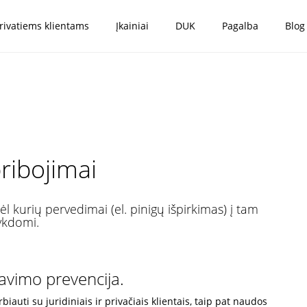
rivatiems klientams
Įkainiai
DUK
Pagalba
Blog
pribojimai
l kurių pervedimai (el. pinigų išpirkimas) į tam
vykdomi.
savimo prevencija.
uti su juridiniais ir privačiais klientais, taip pat naudos