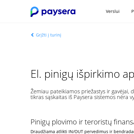
Verslui
P
Grįžti į turinį
El. pinigų išpirkimo a
Žemiau pateikiamos priežastys ir gavėjai, dė
tikras sąskaitas iš Paysera sistemos nėra 
Pinigų plovimo ir teroristų finan
Draudžiama atlikti IN/OUT pervedimus ir bendradarbia