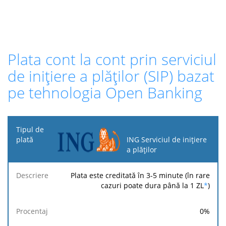
Plata cont la cont prin serviciul
de inițiere a plăților (SIP) bazat
pe tehnologia Open Banking
Tipul
de
ING Serviciul de inițiere
plată
a plăților
Taxa
Taxa
Taxă
Plata este creditată în 3-5 minute (în rare
Descriere
Procentaj
minimă
maximă
fixă
cazuri poate dura până la 1 ZL
*
)
0
%