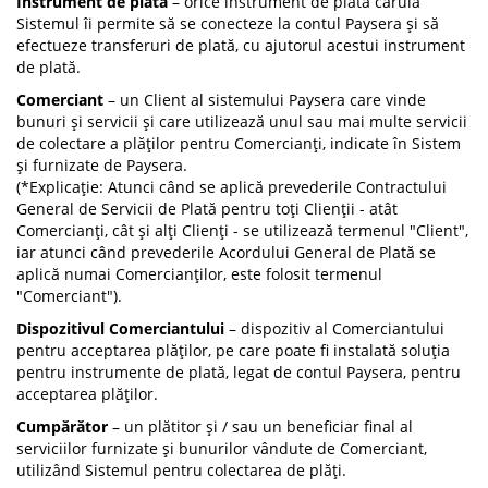
Instrument de plată
– orice instrument de plată căruia
Sistemul îi permite să se conecteze la contul Paysera și să
efectueze transferuri de plată, cu ajutorul acestui instrument
de plată.
Comerciant
– un Client al sistemului Paysera care vinde
bunuri și servicii și care utilizează unul sau mai multe servicii
de colectare a plăților pentru Comercianți, indicate în Sistem
și furnizate de Paysera.
(*Explicație: Atunci când se aplică prevederile Contractului
General de Servicii de Plată pentru toți Clienții - atât
Comercianți, cât și alți Clienți - se utilizează termenul "Client",
iar atunci când prevederile Acordului General de Plată se
aplică numai Comercianților, este folosit termenul
"Comerciant").
Dispozitivul Comerciantului
– dispozitiv al Comerciantului
pentru acceptarea plăților, pe care poate fi instalată soluția
pentru instrumente de plată, legat de contul Paysera, pentru
acceptarea plăților.
Cumpărător
– un plătitor și / sau un beneficiar final al
serviciilor furnizate și bunurilor vândute de Comerciant,
utilizând Sistemul pentru colectarea de plăți.