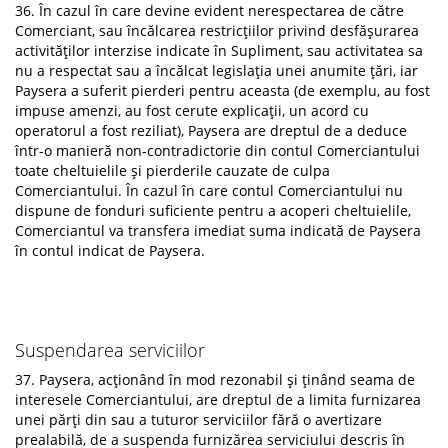
36. În cazul în care devine evident nerespectarea de către
Comerciant, sau încălcarea restricțiilor privind desfășurarea
activităților interzise indicate în Supliment, sau activitatea sa
nu a respectat sau a încălcat legislația unei anumite țări, iar
Paysera a suferit pierderi pentru aceasta (de exemplu, au fost
impuse amenzi, au fost cerute explicații, un acord cu
operatorul a fost reziliat), Paysera are dreptul de a deduce
într-o manieră non-contradictorie din contul Comerciantului
toate cheltuielile și pierderile cauzate de culpa
Comerciantului. În cazul în care contul Comerciantului nu
dispune de fonduri suficiente pentru a acoperi cheltuielile,
Comerciantul va transfera imediat suma indicată de Paysera
în contul indicat de Paysera.
Suspendarea serviciilor
37. Paysera, acționând în mod rezonabil și ținând seama de
interesele Comerciantului, are dreptul de a limita furnizarea
unei părți din sau a tuturor serviciilor fără o avertizare
prealabilă, de a suspenda furnizărea serviciului descris în