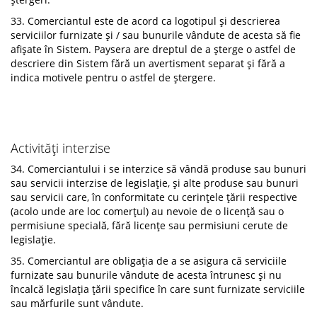
33. Comerciantul este de acord ca logotipul și descrierea
serviciilor furnizate și / sau bunurile vândute de acesta să fie
afișate în Sistem. Paysera are dreptul de a șterge o astfel de
descriere din Sistem fără un avertisment separat și fără a
indica motivele pentru o astfel de ștergere.
Activități interzise
34. Comerciantului i se interzice să vândă produse sau bunuri
sau servicii interzise de legislație, și alte produse sau bunuri
sau servicii care, în conformitate cu cerințele țării respective
(acolo unde are loc comerțul) au nevoie de o licență sau o
permisiune specială, fără licențe sau permisiuni cerute de
legislație.
35. Comerciantul are obligația de a se asigura că serviciile
furnizate sau bunurile vândute de acesta întrunesc și nu
încalcă legislația țării specifice în care sunt furnizate serviciile
sau mărfurile sunt vândute.