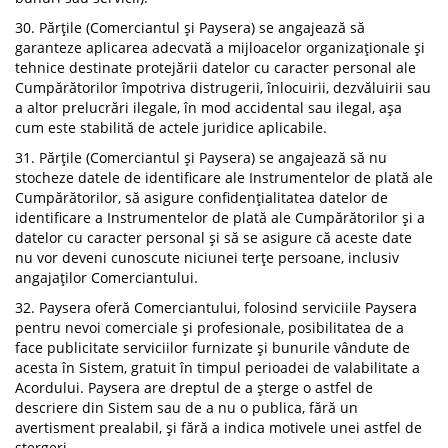
30. Părțile (Comerciantul și Paysera) se angajează să
garanteze aplicarea adecvată a mijloacelor organizaționale și
tehnice destinate protejării datelor cu caracter personal ale
Cumpărătorilor împotriva distrugerii, înlocuirii, dezvăluirii sau
a altor prelucrări ilegale, în mod accidental sau ilegal, așa
cum este stabilită de actele juridice aplicabile.
31. Părțile (Comerciantul și Paysera) se angajează să nu
stocheze datele de identificare ale Instrumentelor de plată ale
Cumpărătorilor, să asigure confidențialitatea datelor de
identificare a Instrumentelor de plată ale Cumpărătorilor și a
datelor cu caracter personal și să se asigure că aceste date
nu vor deveni cunoscute niciunei terțe persoane, inclusiv
angajaților Comerciantului.
32. Paysera oferă Comerciantului, folosind serviciile Paysera
pentru nevoi comerciale și profesionale, posibilitatea de a
face publicitate serviciilor furnizate și bunurile vândute de
acesta în Sistem, gratuit în timpul perioadei de valabilitate a
Acordului. Paysera are dreptul de a șterge o astfel de
descriere din Sistem sau de a nu o publica, fără un
avertisment prealabil, și fără a indica motivele unei astfel de
ștergeri.