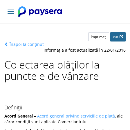
Comutați
navigarea
Imprimaţi
Pdf
Înapoi la conținut
Informația a fost actualizată în 22/01/2016
Colectarea plăților la
punctele de vânzare
Definiții
Acord General
–
Acord general privind serviciile de plată
, ale
căror condiții sunt aplicate Comerciantului.