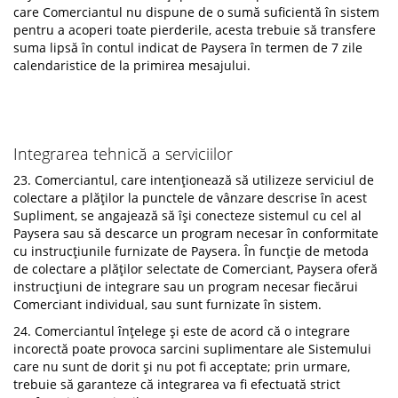
care Comerciantul nu dispune de o sumă suficientă în sistem
pentru a acoperi toate pierderile, acesta trebuie să transfere
suma lipsă în contul indicat de Paysera în termen de 7 zile
calendaristice de la primirea mesajului.
Integrarea tehnică a serviciilor
23. Comerciantul, care intenționează să utilizeze serviciul de
colectare a plăților la punctele de vânzare descrise în acest
Supliment, se angajează să își conecteze sistemul cu cel al
Paysera sau să descarce un program necesar în conformitate
cu instrucțiunile furnizate de Paysera. În funcție de metoda
de colectare a plăților selectate de Comerciant, Paysera oferă
instrucțiuni de integrare sau un program necesar fiecărui
Comerciant individual, sau sunt furnizate în sistem.
24. Comerciantul înțelege și este de acord că o integrare
incorectă poate provoca sarcini suplimentare ale Sistemului
care nu sunt de dorit și nu pot fi acceptate; prin urmare,
trebuie să garanteze că integrarea va fi efectuată strict