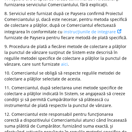
furnizarea serviciului Comerciantului, fără explicații.
8. Serviciul este furnizat după ce Paysera confirmă Proiectul
Comerciantului și, dacă este necesar, pentru metoda specifică
de colectare a plăților, după ce Comerciantul efectuează
integrarea în conformitate cu
instrucțiunile de integrare
furnizate de Paysera pentru fiecare metodă de plată specifică.
9. Procedura de plată a fiecărei metode de colectare a plăților
la punctul de vânzare susținut de Sistem este descrisă în
regulile metodei specifice de colectare a plăților la punctul de
vânzare, care sunt furnizate
aici
.
10. Comerciantul se obligă să respecte regulile metodei de
colectare a plăților selectate de acesta.
11. Comerciantul, după selectarea unei metode specifice de
colectare a plăților indicată în Sistem, se angajează să creeze
condiții și să permită Cumpărătorilor să plătească cu
instrumentul de plată respectiv la punctul de vânzare.
12. Comerciantul este responsabil pentru funcționarea
corectă a dispozitivului Comerciantului atunci când încasează
suma plătită de Cumpărător, furnizând suma exactă, și
efectuând acțiunile prevăzute în regulile metodei specifice de