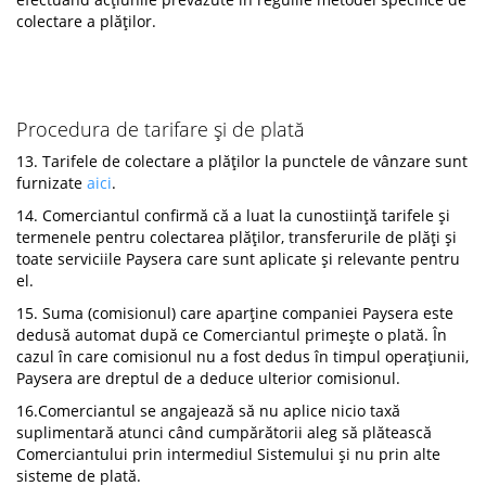
colectare a plăților.
Procedura de tarifare și de plată
13. Tarifele de colectare a plăților la punctele de vânzare sunt
furnizate
aici
.
14. Comerciantul confirmă că a luat la cunostiință tarifele și
termenele pentru colectarea plăților, transferurile de plăți și
toate serviciile Paysera care sunt aplicate și relevante pentru
el.
15. Suma (comisionul) care aparține companiei Paysera este
dedusă automat după ce Comerciantul primește o plată. În
cazul în care comisionul nu a fost dedus în timpul operațiunii,
Paysera are dreptul de a deduce ulterior comisionul.
16.Comerciantul se angajează să nu aplice nicio taxă
suplimentară atunci când cumpărătorii aleg să plătească
Comerciantului prin intermediul Sistemului și nu prin alte
sisteme de plată.