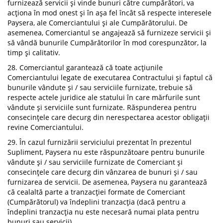
furnizează servicii și vinde bunuri către cumpărători, va
acționa în mod onest și în așa fel încât să respecte interesele
Paysera, ale Comerciantului și ale Cumpărătorului. De
asemenea, Comerciantul se angajează să furnizeze servicii și
să vândă bunurile Cumpărătorilor în mod corespunzător, la
timp și calitativ.
28. Comerciantul garantează că toate acțiunile
Comerciantului legate de executarea Contractului și faptul că
bunurile vândute și / sau serviciile furnizate, trebuie să
respecte actele juridice ale statului în care mărfurile sunt
vândute și serviciile sunt furnizate. Răspunderea pentru
consecințele care decurg din nerespectarea acestor obligații
revine Comerciantului.
29. În cazul furnizării serviciului prezentat în prezentul
Supliment, Paysera nu este răspunzătoare pentru bunurile
vândute și / sau serviciile furnizate de Comerciant și
consecințele care decurg din vânzarea de bunuri și / sau
furnizarea de servicii. De asemenea, Paysera nu garantează
că cealaltă parte a tranzacției formate de Comerciant
(Cumpărătorul) va îndeplini tranzacția (dacă pentru a
îndeplini tranzacția nu este necesară numai plata pentru
bunuri sau servicii).