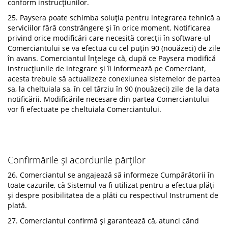
conform instrucțiunilor.
25. Paysera poate schimba soluția pentru integrarea tehnică a
serviciilor fără constrângere și în orice moment. Notificarea
privind orice modificări care necesită corecții în software-ul
Comerciantului se va efectua cu cel puțin 90 (nouăzeci) de zile
în avans. Comerciantul înțelege că, după ce Paysera modifică
instrucțiunile de integrare și îi informează pe Comerciant,
acesta trebuie să actualizeze conexiunea sistemelor de partea
sa, la cheltuiala sa, în cel târziu în 90 (nouăzeci) zile de la data
notificării. Modificările necesare din partea Comerciantului
vor fi efectuate pe cheltuiala Comerciantului.
Confirmările și acordurile părților
26. Comerciantul se angajează să informeze Cumpărătorii în
toate cazurile, că Sistemul va fi utilizat pentru a efectua plăți
și despre posibilitatea de a plăti cu respectivul Instrument de
plată.
27. Comerciantul confirmă și garantează că, atunci când