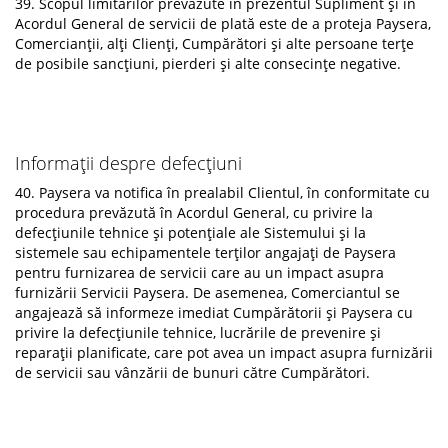
39. Scopul limitărilor prevăzute în prezentul Supliment și în
Acordul General de servicii de plată este de a proteja Paysera,
Comercianții, alți Clienți, Cumpărători și alte persoane terțe
de posibile sancțiuni, pierderi și alte consecințe negative.
Informații despre defecțiuni
40. Paysera va notifica în prealabil Clientul, în conformitate cu
procedura prevăzută în Acordul General, cu privire la
defecțiunile tehnice și potențiale ale Sistemului și la
sistemele sau echipamentele terților angajați de Paysera
pentru furnizarea de servicii care au un impact asupra
furnizării Servicii Paysera. De asemenea, Comerciantul se
angajează să informeze imediat Cumpărătorii și Paysera cu
privire la defecțiunile tehnice, lucrările de prevenire și
reparații planificate, care pot avea un impact asupra furnizării
de servicii sau vânzării de bunuri către Cumpărători.