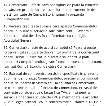
17. Comerciantul efectuează operațiuni de plată la Punctele
de vânzare prin deducerea sumelor din instrumentele de
plată furnizate de Cumpărători, numai în prezența
Cumpărătorului.
18. Paysera creditează sumele care aparțin Comerciantului
pentru bunurile și serviciile sale, către contul Paysera al
Comerciantului deschis în conformitate cu condițiile
Acordului General.
19. Comerciantul este de acord cu faptul că Paysera poate
folosi venitul sau o parte din venitul primit de la Comerciant
pentru serviciul furnizat, la discreția sa, pentru a plăti
bonusuri Cumpărătorului, și vor fi considerate ca un discount,
furnizat Cumpărătorului de către Comerciant .
20. Extrasul de cont pentru serviciile specificate în prezentul
Supliment și furnizat Comerciantului, precum și comisionul
dedus, se încarcă în Sistem sau, la solicitarea Comerciantului,
se trimit prin e-mail-ul furnizat de Comerciant. Extrasul de
cont este considerat ca o factură cu TVA, emisă pentru
serviciile financiare scutite de TVA și menționate la articolul
28 din Legea privind TVA, în conformitate cu clauzele 18-1 din