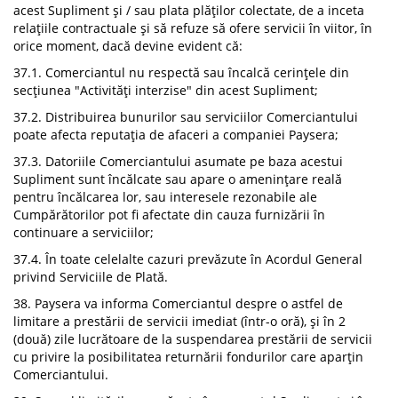
acest Supliment și / sau plata plăților colectate, de a inceta
relațiile contractuale și să refuze să ofere servicii în viitor, în
orice moment, dacă devine evident că:
37.1. Comerciantul nu respectă sau încalcă cerințele din
secțiunea "Activități interzise" din acest Supliment;
37.2. Distribuirea bunurilor sau serviciilor Comerciantului
poate afecta reputația de afaceri a companiei Paysera;
37.3. Datoriile Comerciantului asumate pe baza acestui
Supliment sunt încălcate sau apare o amenințare reală
pentru încălcarea lor, sau interesele rezonabile ale
Cumpărătorilor pot fi afectate din cauza furnizării în
continuare a serviciilor;
37.4. În toate celelalte cazuri prevăzute în Acordul General
privind Serviciile de Plată.
38. Paysera va informa Comerciantul despre o astfel de
limitare a prestării de servicii imediat (într-o oră), și în 2
(două) zile lucrătoare de la suspendarea prestării de servicii
cu privire la posibilitatea returnării fondurilor care aparțin
Comerciantului.