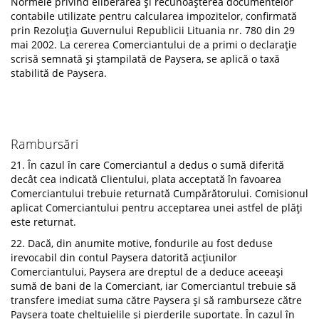
Normele privind eliberarea și recunoașterea documentelor
contabile utilizate pentru calcularea impozitelor, confirmată
prin Rezoluția Guvernului Republicii Lituania nr. 780 din 29
mai 2002. La cererea Comerciantului de a primi o declarație
scrisă semnată și ștampilată de Paysera, se aplică o taxă
stabilită de Paysera.
Rambursări
21. În cazul în care Comerciantul a dedus o sumă diferită
decât cea indicată Clientului, plata acceptată în favoarea
Comerciantului trebuie returnată Cumpărătorului. Comisionul
aplicat Comerciantului pentru acceptarea unei astfel de plăți
este returnat.
22. Dacă, din anumite motive, fondurile au fost deduse
irevocabil din contul Paysera datorită acțiunilor
Comerciantului, Paysera are dreptul de a deduce aceeași
sumă de bani de la Comerciant, iar Comerciantul trebuie să
transfere imediat suma către Paysera și să ramburseze către
Paysera toate cheltuielile și pierderile suportate. În cazul în