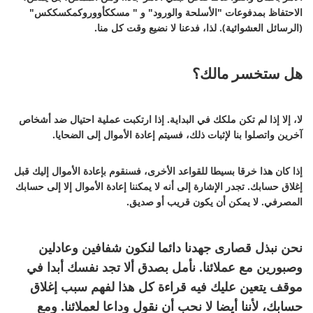
الاحتفاظ بمدفوعات "الأسلحة والورود" و " مسككأووروكمكسككس"
(الرسائل العشوائية). لذا، فدعنا لا نضيع وقت كل منا.
هل ستخسر مالك؟
لا، إلا إذا لم تكن ملكك في البداية. إذا ارتكبت عملية احتيال ضد أشخاص
آخرين واتصلوا بنا لإثبات ذلك، فسيتم إعادة الأموال إلى الضحايا.
إذا كان هذا خرقا بسيطا للقواعد الأخرى، فسنقوم بإعادة الأموال إليك قبل
إغلاق حسابك. تجدر الإشارة إلى أنه لا يمكننا إعادة الأموال إلا إلى حسابك
المصرفي. لا يمكن أن يكون قريب أو صديق.
نحن نبذل قصارى جهدنا دائما لنكون شفافين وعادلين
وصبورين مع عملائنا. نأمل بصدق ألا تجد نفسك أبدا في
موقف يتعين عليك فيه قراءة كل هذا لفهم سبب إغلاق
حسابك، لأننا أيضا لا نحب أن نقول وداعا لعملائنا. ومع