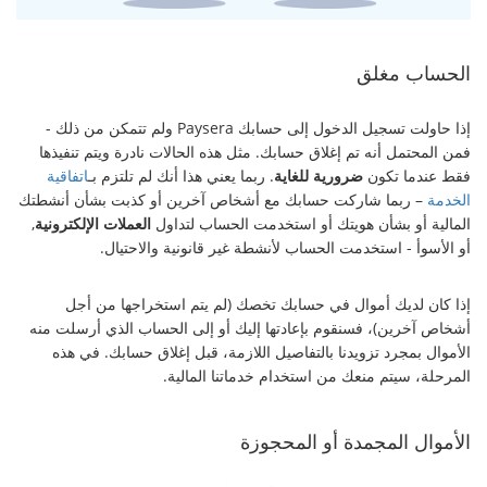
الحساب مغلق
إذا حاولت تسجيل الدخول إلى حسابك Paysera ولم تتمكن من ذلك -
فمن المحتمل أنه تم إغلاق حسابك. مثل هذه الحالات نادرة ويتم تنفيذها
فقط عندما تكون
ضرورية للغاية
. ربما يعني هذا أنك لم تلتزم بـ
اتفاقية
الخدمة
– ربما شاركت حسابك مع أشخاص آخرين أو كذبت بشأن أنشطتك
المالية أو بشأن هويتك أو استخدمت الحساب لتداول
العملات الإلكترونية
,
أو الأسوأ - استخدمت الحساب لأنشطة غير قانونية والاحتيال.
إذا كان لديك أموال في حسابك تخصك (لم يتم استخراجها من أجل
أشخاص آخرين)، فسنقوم بإعادتها إليك أو إلى الحساب الذي أرسلت منه
الأموال بمجرد تزويدنا بالتفاصيل اللازمة، قبل إغلاق حسابك. في هذه
المرحلة، سيتم منعك من استخدام خدماتنا المالية.
الأموال المجمدة أو المحجوزة