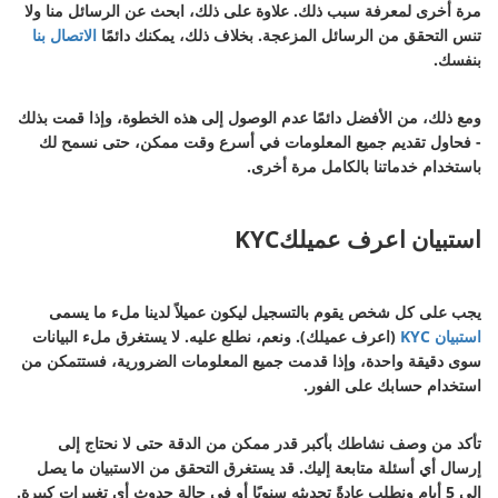
مرة أخرى لمعرفة سبب ذلك. علاوة على ذلك، ابحث عن الرسائل منا ولا
تنس التحقق من الرسائل المزعجة. بخلاف ذلك، يمكنك دائمًا
الاتصال بنا
بنفسك.
ومع ذلك، من الأفضل دائمًا عدم الوصول إلى هذه الخطوة، وإذا قمت بذلك
- فحاول تقديم جميع المعلومات في أسرع وقت ممكن، حتى نسمح لك
باستخدام خدماتنا بالكامل مرة أخرى.
استبيان اعرف عميلكKYC
يجب على كل شخص يقوم بالتسجيل ليكون عميلاً لدينا ملء ما يسمى
استبيان KYC
(اعرف عميلك). ونعم، نطلع عليه. لا يستغرق ملء البيانات
سوى دقيقة واحدة، وإذا قدمت جميع المعلومات الضرورية، فستتمكن من
استخدام حسابك على الفور.
تأكد من وصف نشاطك بأكبر قدر ممكن من الدقة حتى لا نحتاج إلى
إرسال أي أسئلة متابعة إليك. قد يستغرق التحقق من الاستبيان ما يصل
إلى 5 أيام ونطلب عادةً تحديثه سنويًا أو في حالة حدوث أي تغييرات كبيرة.