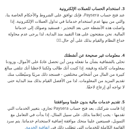
3. استخدام الحساب للعملات الإلكترونية
عند فتح حساب Paysera، فإنك توافق على الشروط والأحكام الخاصة بنا،
والتي من بينها عدم استخدام خدماتنا في تداول العملات الإلكترونية. إذا
واصلت هذه الأنشطة حتى بعد التحذير - فسنقيد وصولك إلى خدماتنا
المالية. نحن منفتحون على هذا التقييد منذ البداية، لذا يرجى عدم محاولة
خداع النظام والقيام بذلك على أي حال.🕵️‍♀️
4. معلومات غير صحيحة عن أنشطتك
تحلى بالشفافية بشأن ما تفعله ومن أين تحصل عادةً على الأموال، وزودنا
بمعلومات كاملة ودقيقة. إذا كتبت أنك طالب ولكننا لاحظنا أنك تتلقى مبالغ
كبيرة من المال من أشخاص مختلفين - فسنجد ذلك مريبًا وسيُطلب منك
تقديم المزيد من المعلومات. لذا من الأفضل القيام بذلك منذ البداية حتى
لا تواجه أي إزعاج لاحقًا.
5. تقديم خدمات مالية بدون علمنا وموافقتنا
إذا قامت شركتك، بعد فتح حساب Paysera تجاري، بتغيير الخدمات التي
تقدمها - يجب إعلامنا بذلك. على سبيل المثال، إذا بدأت في التعامل مع
التمويل، فسيتعين علينا منحك موافقة إضافية لاستخدام خدماتنا. يتم سرد
القائمة الكاملة للخدمات التي تتطلب ذلك في
اتفاقية الخدمة
.