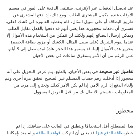
عند تحصيل الدفعات عبر الإنترنت، ستتلقى الدفعة على الفور في معظم
الأوقات عندما يكمل المشتري الطلب. ومع ذلك، إذا دفع المشتري عن
طريق البطاقة أو على سبيل المثال، قام بتغطية الفاتورة في كشك فعلي،
فسترى أن دفعاته محجوزة. هذا يعني أنهم قد دفعوا بالفعل مقابل الطلب
ويمكن إرسال البضائع إليهم ولكنك لن تتمكن من استخدام هذه الأموال إلا
عندما يقوم الشريك (على سبيل المثال، الكشك أو مزود بطاقة الخصم)
بتحرير هذه الأموال إلينا. قد يستمر هذا الحجز عادةً لمدة تصل إلى 3 أيام،
على الرغم من أن الأمر يستغرق ساعات في بعض الأحيان.
تفاصيل غير صحيحة
في بعض الأحيان، بالطبع، يتم عرض التحويل على أنه
محجوز إذا أدخلت رقم حساب المستلم غير الصحيح. تحقق مرة أخرى وقم
بإلغاء الدفع إذا لزم الأمر. إذا لم يكن الأمر كذلك ونحتاج إلى مزيد من
المعلومات - فسيتم الاتصال بك من قبل الفريق المسؤول.
محظور
هذا المصطلح أقل استخدامًا وينطبق في الغالب على بطاقتك. إذا تم
حظر
بطاقة الدفع فيزا
قد يعني أن انتهكت
قواعد البطاقة
و لم يعد بإمكاننا