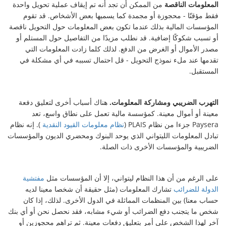
المعلومات الناقصة
من الممكن أن تجد أنه تم إيقاف عملية تحويل واحدة
فقط مؤقتًا - محجوزة أو مجمدة كما يسميها بعض الأشخاص. قد تقوم
المؤسسات المالية بذلك عندما تكون بعض المعلومات حول التحويل ناقصة
أو تسبب شكوكًا إضافية. قد نطلب مزيدًا من التفاصيل حول المستلم أو
مصدر الأموال أو الغرض من الدفع. لذلك كلما زادت المعلومات التي
تقدمها عند ملء نموذج التحويل - قل احتمال تسببه في أي مشكلة في
المستقبل.
التهرب الضريبي ومشاركة المعلومات.
هناك أسباب أخرى لتعليق دفعة
معينة أو أموال معينة. كمؤسسة مالية تعمل على نطاق واسع، تعد
Paysera جزءا من نظام PLAIS (
نظام معلومات القيود النقدية
). إنه نظام
تبادل المعلومات الليتواني الذي يوحد البنوك ومحضري الديون والمؤسسات
الضريبية والمؤسسات الأخرى ذات الصلة.
على الرغم من أن هذا النظام ليتواني، إلا أن المؤسسات مثل
مفتشية
الدولة للضرائب
تشارك المعلومات (مثل حقيقة أن شخصا معينا لديه
حساب معنا) بين المنظمات المماثلة في الدول الأخرى. لذلك، إذا كان
شخص ما يتجنب دفع الضرائب أو شيء مشابه، فقد نحصل نحن أو أي بنك
آخر لهذا الشخص على أمر بتعليق دفعات معينة. ثم تراهم محجوزين أو