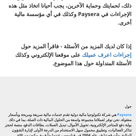
ذلك، لحمايتك وحماية الآخرين، يجب أحيانا اتخاذ مثل هذه
الإجراءات في Paysera وكذلك في أي مؤسسة مالية
أخرى.
إذا كان لديك المزيد من الأسئلة - فاقرأ المزيد حول
إجراءات اعرف عميلك
على موقعنا الإلكتروني وكذلك
الأسئلة المتداولة حول هذا الموضوع.
حول
Paysera
هي شركة تكنولوجيا مالية دولية تقدم خدمات مالية سريعة ومريحة وبأسعار
معقولة. نحن نوفر لعملائنا مجموعة واسعة من الحلول المالية ذات الصلة، بما في ذلك
بوابة دفع للمتاجر الإلكترونية، تحويل الأموال، تبديل العملات، بطاقات الدفع، منصة لحجز
تذاكر الفعاليات، وتطبيق محمول سهل الاستخدام من الدرجة الأولى لإدارة الشؤون
المالية. بدأت قصتنا في عام 2004 في فيلنيوس، عندما بدأ فريق مكون من ثلاثة