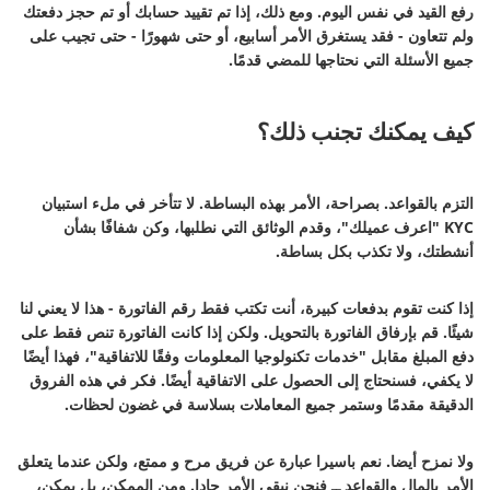
رفع القيد في نفس اليوم. ومع ذلك، إذا تم تقييد حسابك أو تم حجز دفعتك
ولم تتعاون - فقد يستغرق الأمر أسابيع، أو حتى شهورًا - حتى تجيب على
جميع الأسئلة التي نحتاجها للمضي قدمًا.
كيف يمكنك تجنب ذلك؟
التزم بالقواعد. بصراحة، الأمر بهذه البساطة. لا تتأخر في ملء استبيان
KYC "اعرف عميلك"، وقدم الوثائق التي نطلبها، وكن شفافًا بشأن
أنشطتك، ولا تكذب بكل بساطة.
إذا كنت تقوم بدفعات كبيرة، أنت تكتب فقط رقم الفاتورة - هذا لا يعني لنا
شيئًا. قم بإرفاق الفاتورة بالتحويل. ولكن إذا كانت الفاتورة تنص فقط على
دفع المبلغ مقابل "خدمات تكنولوجيا المعلومات وفقًا للاتفاقية"، فهذا أيضًا
لا يكفي، فسنحتاج إلى الحصول على الاتفاقية أيضًا. فكر في هذه الفروق
الدقيقة مقدمًا وستمر جميع المعاملات بسلاسة في غضون لحظات.
ولا نمزح أيضا. نعم باسيرا عبارة عن فريق مرح و ممتع، ولكن عندما يتعلق
الأمر بالمال والقواعد ــ فنحن نبقي الأمر جادا. ومن الممكن، بل يمكن،