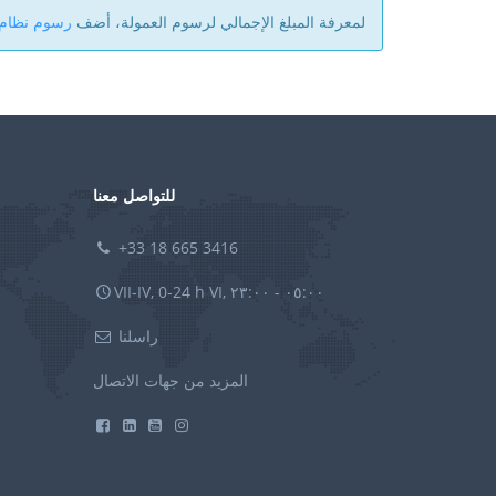
لمعرفة المبلغ الإجمالي لرسوم العمولة، أضف
رسوم نظام aysera
للتواصل معنا
+33 18 665 3416
VII-IV, 0-24 h VI, ٠٥:٠٠ - ٢٣:٠٠
راسلنا
المزيد من جهات الاتصال