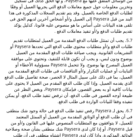
من الوسائل المتفق عليها مع Paysera، و لها الحق كذلك فى تسجيل
وتخزين معلومات حول جميع معاملات الدفع التي يجريها العميل أو وفقًا
لطلبات الدفع الخاصة بالعميل. وقد يتم تقديم السجلات المذكورة فى هذا
البند من قبل Paysera إلى العميل و/أو أشخاص آخرين لديهم الحق فى
تلقى هذه البيانات على أساس ما هو منصوص عليه قانونا، كدليل يؤكد
تقديم طلبات الدفع و/أو تنفيذ معاملات الدفع .
5.7. يجب أن تمتثل طلبات الدفع المقدمة من العميل لمتطلبات تقديم
طلبات الدفع و/أو متطلبات محتوى طلب الدفع التي تحددها Paysera أو
التشريعات القانونية. ويجب صياغة طلبات الدفع المقدمة من العميل
بوضوح ودون لبس، و يجب أن تكون قابلة للتنفيذ، وتحتوي على موافقة
العميل المصرح بها بوضوح. ولا تتحمل Paysera مسؤولية الأخطاء أو
التباينات أو عمليات التكرار و/أو التناقضات فى طلبات الدفع المقدمة من
العميل، بما فى ذلك على سبيل المثال لا الحصر، صحة تفاصيل طلب الدفع
الذي يقدمه العميل. وإذا كان طلب الدفع المقدم من العميل لا يحتوى على
بيانات كافية أو به بعض القصور، فبإمكان Paysera، وبغض النظر عن
طبيعة أوجه القصور فى طلب الدفع، أن ترفض تنفيذ طلب الدفع، أو يمكن
تنفيذه وفقا للبيانات الواردة فى طلب الدفع.
6.7. يحق لـ Paysera رفض تنفيذ طلب الدفع فى حالة وجود شك منطقى
فى أن طلب الدفع أو الوثائق المقدمة من العميل أو الممثل المعتمد
للعميل، لا يتوافقون مع المتطلبات المنصوص عليها فى القانون و/أو من
قبل Paysera، أو إذا كان لدى Paysera شك منطقى بشأن صحة وصلاحية
الوثائق المذكورة. وإذا كان لدى Paysera اشتباه منطقى فى أن طلب