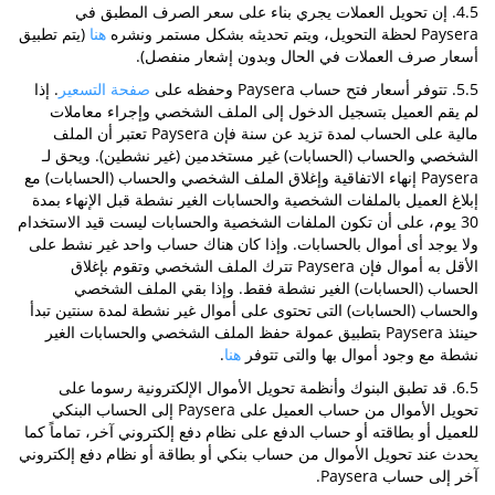
4.5. إن تحويل العملات يجري بناء على سعر الصرف المطبق في
Paysera لحظة التحويل، ويتم تحديثه بشكل مستمر ونشره
هنا
(يتم تطبيق
أسعار صرف العملات في الحال وبدون إشعار منفصل).
5.5. تتوفر أسعار فتح حساب Paysera وحفظه على
صفحة التسعير
. إذا
لم يقم العميل بتسجيل الدخول إلى الملف الشخصي وإجراء معاملات
مالية على الحساب لمدة تزيد عن سنة فإن Paysera تعتبر أن الملف
الشخصي والحساب (الحسابات) غير مستخدمين (غير نشطين). ويحق لـ
Paysera إنهاء الاتفاقية وإغلاق الملف الشخصي والحساب (الحسابات) مع
إبلاغ العميل بالملفات الشخصية والحسابات الغير نشطة قبل الإنهاء بمدة
30 يوم، على أن تكون الملفات الشخصية والحسابات ليست قيد الاستخدام
ولا يوجد أى أموال بالحسابات. وإذا كان هناك حساب واحد غير نشط على
الأقل به أموال فإن Paysera تترك الملف الشخصي وتقوم بإغلاق
الحساب (الحسابات) الغير نشطة فقط. وإذا بقي الملف الشخصي
والحساب (الحسابات) التى تحتوى على أموال غير نشطة لمدة سنتين تبدأ
حينئذ Paysera بتطبيق عمولة حفظ الملف الشخصي والحسابات الغير
نشطة مع وجود أموال بها والتى تتوفر
هنا
.
6.5. قد تطبق البنوك وأنظمة تحويل الأموال الإلكترونية رسوما على
تحويل الأموال من حساب العميل على Paysera إلى الحساب البنكي
للعميل أو بطاقته أو حساب الدفع على نظام دفع إلكتروني آخر، تماماً كما
يحدث عند تحويل الأموال من حساب بنكي أو بطاقة أو نظام دفع إلكتروني
آخر إلى حساب Paysera.