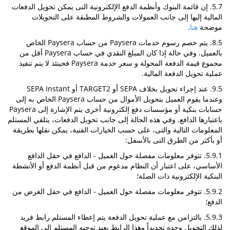
5.7. إن قائمة البنوك وأنظمة الدفع الإلكترونية التى يمكن تحويل الدفعات
المالية إليها إلى جانب العمولات والشروط المطبقة على التحويلات
موضحة
هنا
.
8.5. يتم خصم رسوم خدمات Paysera من حساب Paysera الخاص
بالعميل. وفي حالة إذا كان المبلغ النقدي في حساب Paysera أقل من
مجموع قيمة الدفعة المحولة و سعر خدمة Paysera فحينئذ لا يتم تنفيذ
عملية تحويل الدفعة المالية.
9.5. عند إجراء تحويل بخلاف SEPA أو TARGET2 أو SEPA Instant
وعندما يقوم العميل بتحويل الأموال من حساب Paysera الخاص به إلى
حسابات بنكية أو مؤسسات دفع إلكترونية أخرى يتم الإشارة إلى Paysera
باعتبارها الدافع. وفي هذه الحالة إلى جانب تحويل الدفعات، يتلقي المستلم
المعلومات التالية والتى، على حسب الخيارات الفنية، يمكن نقلها بطريقة
أو بأكثر من الطرق التى بالأسفل:
5.9.1. تتوفر معلومات مفصلة حول العميل - الدافع في حقل الدافع
الأساسي، على اعتبار أن النظام مدعوم من قبل أنظمة الدفع أو الأنشطة
البنكية الإلكترونية ذات الصلة؛
5.9.2. تتوفر معلومات مفصلة حول العميل - الدافع في حقل الغرض من
الدفع؛
5.9.3. بالتزامن مع عملية تحويل الدفعة يتم إعطاء المستلم رابط فريد
لذلك التحويل وحده تحديداً وهذا الرابط يعيد توجيه المستلم إلى الموقع