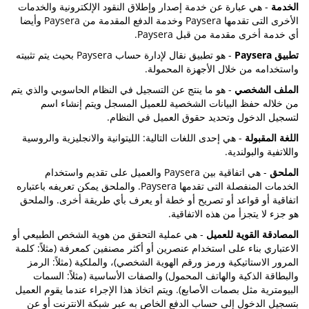
الخدمة
- هي عبارة عن خدمة إصدار وإطلاق النقود الإلكترونية والخدمات
الأخرى التى تقدمها Paysera وخدمة الدفع المقدمة من Paysera وأيضا
أي خدمة أخرى مقدمة من قبل Paysera.
تطبيق Paysera
- هو تطبيق نقال لإدارة حساب Paysera بحيث يتم تثبيته
واستخدامه من خلال الأجهزة المحمولة.
الملف الشخصي
- هو ما ينتج عن التسجيل في النظام الحاسوبي والذي يتم
من خلاله حفظ البيانات الشخصية للعميل المسجل ويتم إنشاء اسم
لتسجيل الدخول وتحديد حقوق العميل في النظام.
اللغة المقبولة
- هي إحدى اللغات التالية: الليتوانية والانجليزية والروسية
واللاتفية والبولندية.
الملحق
- هي اتفاقية بين Paysera والعميل على تقديم واستخدام
الخدمات المنفصلة التى تقدمها Paysera. والملحق يمكن تعريفه باعتباره
اتفاقية أو قواعد أو تصريح أو خطة أو يعرف بأي طريقة أخرى. والملحق
هو جزء لا يتجزأ من هذه الاتفاقية.
المصادقة القوية للعميل
- هي عملية التحقق من هوية الشخص الطبيعي أو
الاعتباري بناء على استخدام عنصرين أو أكثر مصنفين كمعرفة (مثلاً: كلمة
المرور الاستاتيكية ورمز ورقم الهوية الشخصي)، والملكية (مثلاً: الرمز
والبطاقة الذكية والهاتف المحمول) والصفات الأساسية (مثلاً: السمات
البيومترية مثل بصمات الأصابع). ويتم اتخاذ هذا الإجراء عندما يقوم العميل
بتسجيل الدخول إلى حساب الدفع الخاص به عبر شبكة الانترنت أو عن