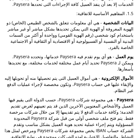
الخدمات إلا بعد أن ينفذ العميل كافة الإجراءات التى تحددها Paysera.
1.5. المفاهيم الأساسية للاتفاقية:
البيانات الشخصية
- هي أي معلومات تتعلق بالشخص الطبيعي (الخاص) ذو
الهوية المعروفة أو الهوية التي يمكن تحديدها بشكل مباشر أو غير مباشر
باستخدام كود شخصي (رقم الهوية القومي) وواحدة أو أكثر من السمات
البدنية أو النفسية أو الفسيولوجية أو الاقتصادية أو الثقافية أو الاجتماعية
الخاصة بالفرد.
يوم العمل
- هو أي يوم تقدم فيه Paysera خدماتها، وتحدده Paysera.
ويمكن لـ Paysera تحديد أيام عمل مختلفة لخدمات مختلفة، مع تحديدها
بأسعارها.
الأموال الإلكترونية
- هي أموال العميل التى يتم تحصيلها منه أو تحويلها إليه
والإبقاء عليها في حساب Paysera، وتكون مخصصة لإجراء عمليات الدفع
عبر النظام.
Paysera
- هي مجموعة شركات Paysera، حسب الدولة التى يقيم فيها
العميل والأشخاص المعنويين الآخرين الذين قد يتم تعيينهم لغرض تقديم
الخدمة؛ وكافة خدمات الدفع لا يتم تقديمها إلا من خلال شركات مرخصة
فقط. يتم فتح ملف شخصي أولي من قبل شركة Paysera المحدودة
المسؤولية ويتم إجراء عملية تحديد هوية العميل بشكل مناسب وتقدم
الشركة حساب IBAN يخص مجموعة شركات Paysera ومرخص لمثل هذا
النشاط. والتفاصيل الاعتبارية لهذه الشركات موجودة في نهاية الاتفاقية.