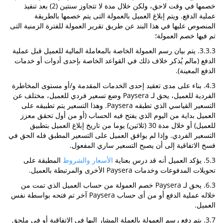
خصمها في وقت لاحق، ولكن خلال مدة لا تتجاوز سنتين (2) بعد تنفيذ
عملية الدفع. ويتم إبلاغ العميل بالعمولة التى يتم خصمها بالطريقة
المنصوص عليها في هذا البند عن طريق تقرير العمولة للفترة الزمنية التى
تم فيها خصم العمولة؛
3.3.3. يتم بيان رسم العمولة الخاصة بالمعاملة المالية للعميل قبل عملية
الدفع (مالم يُذكر خلاف ذلك في القواعد الخاصة بإحدى أدوات أو خدمات
الدفع المعينة).
4.3. بناء على مدى تعقيد إحدى الخدمات المقدمة و/أو مستوى المخاطرة
الفردية للعميل، يحق لـ Paysera وضع تسعير فردي للعميل، مختلف عن
التسعير القياسي الذي تطبقه Paysera. وهذا التسعير يتم تطبيقه على
العميل بداية من اليوم الذي يفتح فيه الحساب (أو من أول تحقق معزز
للعميل) أو خلال مدة 30 (ثلاثين) يوما من تاريخ إبلاغ العميل بتطبيق
التسعير الفردي. وإذا لم يوافق العميل على التسعير المطبق فله الحق في
فسخ الاتفاقية إلى أن يصبح التسعير ساري المفعول.
5.3. يؤكد العميل أنه قد درس بعناية
الأسعار والشروط
المطبقة على
تحويلات المدفوعات وخدمات Paysera الأخرى والمرتبطة بالعميل.
6.3. يحق لـ Paysera خصم العمولة من حساب العميل الذي تمت من
خلاله عملية الدفع أو من أى حساب Paysera آخر تم فتحه بواسطة نفس
العميل.
3.7. يتم دفع رسم العمولة بالعملة المشار إليها في الاتفاقية أو في ملحق