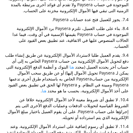
الموجودة في حساب Paysera ولا تقدم أى فوائد أخرى مرتبطة بالمدة
الزمنية التى تبقي فيها الأموال الإلكترونية مخزنة على الحساب.
7.4. يجوز للعميل فتح عدة حسابات Paysera.
8.4. بناء على طلب العميل، تلتزم Paysera برد الأموال الإلكترونية
الموجودة في حساب Paysera بقيمتها الإسمية في أي وقت، فيما عدا
الحالات المنصوص عليها في الاتفاقية، عند تطبيق بعض القيود على
الحساب.
9.4. يقدم العميل طلبا لاسترداد الأموال الإلكترونية عن طريق إنشاء طلب
دفع لتحويل الأموال الإلكترونية من حساب Paysera الخاص به إلى أى
حساب آخر يحدده العميل (محدد
هنا
البنوك و أنظمة الدفع الإلكترونية التى
يمكن لـ Paysera تحويل الأموال إليها) أو عن طريق سحب الأموال
الإلكترونية من حسابPaysera الخاص به باستخدام طرق أخرى تدعمها
Paysera ومبينة في النظام. و Paysera لها الحق في تطبيق بعض القيود
على أخذ الأموال الإلكترونية، بحسب ما هو محدد
هنا
.
10.4. لا تطبق أى شروط معينة لأخذ الأموال الإلكترونية خلافا عن
الشروط القياسية لتحويلات الدفعات وعمليات الدفع الأخرى التى يتم
إجراؤها على حساب Paysera. على أن يقوم العميل باختيار مبلغ الأموال
الإلكترونية الذي يتم استرداده أو تحويله.
11.4. لا تطبق أي رسوم إضافية على استرداد الأموال الإلكترونية. وعند
القيام بعملية استرداد أموال إلكترونية يدفع العميل العمولة المعتادة لتنفيذ