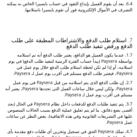
6.4. بعد أن يقوم العميل بإيداع النقود في حساب بايسيرا الخاص به يمكنه
التصرف في الأموال الإلكترونية فور أن تقوم بايسيرا باستلامها.
7. استلام طلب الدفع والاشتراطات المطبقة على طلب
الدفع ورفض تنفيذ طلب الدفع
1.7. عندما يكون العميل هو الدافع، يعتبر طلب الدفع أنه تم استلامه
بواسطة Paysera (يبدأ حساب الفترة الزمنية لتنفيذ طلب الدفع) في يوم
استلامه، أو إذا لم تكن لحظة استلام طلب الدفع خلال يوم عمل في
Paysera، فيعتبر طلب الدفع مستلم فى أقرب يوم عمل لـ Paysera.
2.7. إن طلب الدفع الذى يتم استلامه من قبل Paysera فى يوم عمل
Paysera، ولكن ليس خلال ساعات العمل التى تحددها Paysera، يعتبر أنه
مستلم فى أقرب يوم عمل لـ Paysera.
3.7. يتم تنفيذ طلبات الدفع للدفعات داخل نظام Paysera في الحال (بحد
أقصى بضع دقائق، ما لم يتم تعليق عملية الدفع بسبب الحالات المنصوص
عليها في التشريعات القانونية وفي هذه الاتفاقية)، بغض النظر عن ساعات
عمل Paysera.
4.7. تملك Paysera الحق في تسجيل وتخزين أى طلبات دفع مقدمة بأى