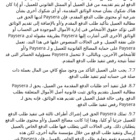
الدفع لم يتم تقديمه من قبل العميل أو الممثل القانوني للعميل، أو إذا كان
هناك شكوك بشأن صحة الوثائق المقدمة، أو أى شكوك أخرى بشأن
شرعية أو محتوى طلب الدفع المقدم، فإن Paysera لديها الحق فى
مطالبة العميل بتأكيد طلب الدفع المقدم و/أو بالإضافة إلى تقديم الوثائق
التى تؤكد حقوق الأشخاص فى إدارة الأموال الموجودة فى الحساب أو
الوثائق الأخرى التى أشارت إليها Paysera بطريقة مقبولة لدى Paysera
على نفقة العميل. و فى الحالات المنصوص عليها في هذا البند، تعمل
Paysera على حماية المصالح القانونية للعميل و لـ Paysera و/أو
للأشخاص الآخرين، وبالتالى، لا تتحمل Paysera مسؤولية الخسائر التى قد
تنشأ نتيجة رفض تنفيذ طلب الدفع المقدم.
7.7. يجب على العميل التأكد من وجود مبلغٍ كافٍ من المال بعملة ذات
صلة فى حسابه ليتم تنفيذ طلب الدفع.
8.7. قبل تنفيذ أحد طلبات الدفع المقدمة من العميل، يحق لـ Paysera
مطالبة العميل بتقديم وثائق تثبت قانونية أصل الأموال المتعلقة بطلب
الدفع. وفى حالة فشل العميل فى تقديم هذه الوثائق، فإنه يحق لـ
Paysera رفض تنفيذ طلب الدفع.
9.7. تملك Paysera الحق فى إشراك أطراف ثالثة فى تنفيذ طلب الدفع
للعميل جزئيا أو كليا، وهذا إذا كانت مصالح العميل و/أو محتوى طلب الدفع
يتطلبان ذلك. وفى الحالات التي يتطلب فيها طلب الدفع الخاص بالعميل
إرسال وتنفيذ طلب الدفع من خلال مؤسسة مالية أخرى، لكن هذه
المؤسسة تقوم بتعليق طلب الدفع الخاص بالعميل، فإن Paysera غير