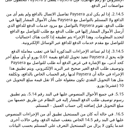
مواصفات أمر الدفع.
2.14.5. إذا لم يكن لدى Paysera تفاصيل الاتصال بالدافع ولم يقم أى من
الدافع ولا المستلم بالتواصل مع Paysera بشأن الأموال المشار إليها في
طلب الدفع، تقوم Paysera بالتواصل مع مزود خدمات الدفع للدافع الذي
أرسل الأموال المشار إليها في طلب الدفع مع طلب للتواصل مع الدافع
لتحديد المعلومات. وهذا الإجراء يتم تطبيقه إذا كانت هناك احتماليات
للتواصل مع مقدم خدمات الدفع للدافع عبر الوسائل الإلكترونية.
3.14.5. إذا لم تساعد الإجراءات المذكورة آنفا في تعقب معاملة الدفع
فإنه يحق لـ Paysera تنفيذ تحويل للدافع بقيمة 0.01 يورو أو بأي مبلغ آخر
كحد أدنى، مع الإشارة في غرض الدفع أنه طلب للتواصل مع Paysera
وتوصيف طلب الدفع الغير صحيح عبر البريد الإلكتروني. ويتم تطبيق هذا
الإجراء في حالة أن Paysera لديها رقم الحساب الخاص بالدافع، وتكلفة
مثل هذا التحويل النقدي تكون معقولة على ألا تقل قيمة مبلغ التحويل عن
10 (عشرة) يورو.
5.15. في جميع الأحوال المنصوص عليها في البند رقم 5.14، يتم تطبيق
رسوم توصيف طلب الدفع المشار إليه في النظام عن طريق خصمها من
مبلغ التحويل قبل إضافته إلى حساب العميل - المستلم.
16.5. في حالة أنه كان من المستحيل تطبيق أى من الإجراءات المنصوص
عليها في البند رقم 14.5 الخاص بتعقب عملية الدفع، وفي حالات أخرى
عندما يكون لا يزال من المستحيل التعرف على المستلم بحسب البيانات