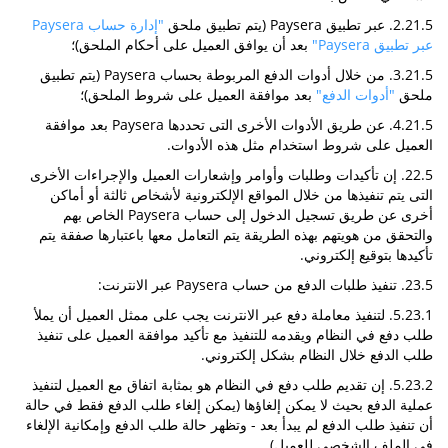
2.21.5. عبر تطبيق Paysera (يتم تطبيق ملحق
"إدارة حساب Paysera
عبر تطبيق Paysera"
بعد أن يوافق العميل على أحكام الملحق)؛
3.21.5. من خلال أدوات الدفع المربوطة بحساب Paysera (يتم تطبيق
ملحق
"أدوات الدفع"
بعد موافقة العميل على شروط الملحق)؛
4.21.5. عن طريق الأدوات الأخرى التى تحددها Paysera بعد موافقة
العميل على شروط استخدام مثل هذه الأدوات.
22.5. إن تأكيدات وطلبات وأوامر وإشعارات العميل والإجراءات الأخرى
التى يتم تنفيذها من خلال المواقع الإلكترونية لأشخاص ثالثة أو أماكن
أخرى عن طريق تسجيل الدخول إلى حساب Paysera الخاص بهم
والتحقق من هويتهم بهذه الطريقة يتم التعامل معها باعتبارها صفقة يتم
تأكيدها بتوقيع إلكتروني.
23.5. تنفيذ طلبات الدفع من حساب Paysera عبر الانترنت:
5.23.1. لتنفيذ معاملة دفع عبر الانترنت يجب على ممثل العميل أن يملأ
طلب دفع في النظام ويقدمه للتنفيذ مع تأكيد موافقة العميل على تنفيذ
طلب الدفع خلال النظام بشكل إلكتروني.
5.23.2. إن تقديم طلب دفع في النظام هو بمثابة اتفاق مع العميل لتنفيذ
عملية الدفع بحيث لا يمكن إلغاؤها (يمكن إلغاء طلب الدفع فقط في حالة
أن تنفيذ طلب الدفع لم يبدأ بعد - وتظهر حالة طلب الدفع وإمكانية الإلغاء
في الملف الشخصي للعميل).