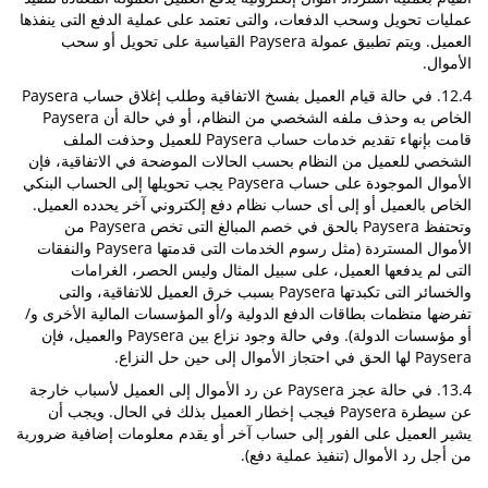
عمليات تحويل وسحب الدفعات، والتى تعتمد على عملية الدفع التى ينفذها
العميل. ويتم تطبيق عمولة Paysera القياسية على تحويل أو سحب
الأموال.
12.4. في حالة قيام العميل بفسخ الاتفاقية وطلب إغلاق حساب Paysera
الخاص به وحذف ملفه الشخصي من النظام، أو في حالة أن Paysera
قامت بإنهاء تقديم خدمات حساب Paysera للعميل وحذفت الملف
الشخصي للعميل من النظام بحسب الحالات الموضحة في الاتفاقية، فإن
الأموال الموجودة على حساب Paysera يجب تحويلها إلى الحساب البنكي
الخاص بالعميل أو إلى أى حساب نظام دفع إلكتروني آخر يحدده العميل.
وتحتفظ Paysera بالحق في خصم المبالغ التى تخص Paysera من
الأموال المستردة (مثل رسوم الخدمات التى قدمتها Paysera والنفقات
التى لم يدفعها العميل، على سبيل المثال وليس الحصر، الغرامات
والخسائر التى تكبدتها Paysera بسبب خرق العميل للاتفاقية، والتى
تفرضها منظمات بطاقات الدفع الدولية و/أو المؤسسات المالية الأخرى و/
أو مؤسسات الدولة). وفي حالة وجود نزاع بين Paysera والعميل، فإن
Paysera لها الحق في احتجاز الأموال إلى حين حل النزاع.
13.4. في حالة عجز Paysera عن رد الأموال إلى العميل لأسباب خارجة
عن سيطرة Paysera فيجب إخطار العميل بذلك في الحال. ويجب أن
يشير العميل على الفور إلى حساب آخر أو يقدم معلومات إضافية ضرورية
من أجل رد الأموال (تنفيذ عملية دفع).