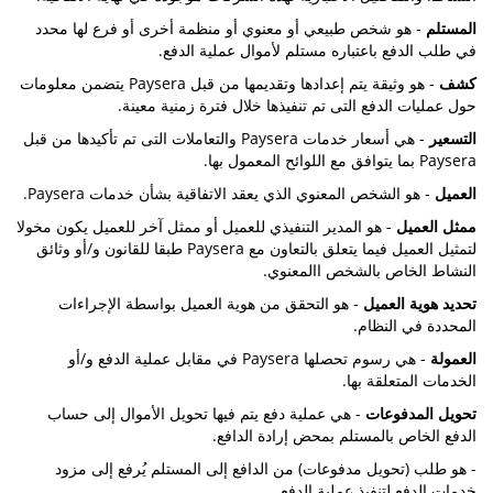
المستلم
- هو شخص طبيعي أو معنوي أو منظمة أخرى أو فرع لها محدد
في طلب الدفع باعتباره مستلم لأموال عملية الدفع.
كشف
- هو وثيقة يتم إعدادها وتقديمها من قبل Paysera يتضمن معلومات
حول عمليات الدفع التى تم تنفيذها خلال فترة زمنية معينة.
التسعير
- هي أسعار خدمات Paysera والتعاملات التى تم تأكيدها من قبل
Paysera بما يتوافق مع اللوائح المعمول بها.
العميل
- هو الشخص المعنوي الذي يعقد الاتفاقية بشأن خدمات Paysera.
ممثل العميل
- هو المدير التنفيذي للعميل أو ممثل آخر للعميل يكون مخولا
لتمثيل العميل فيما يتعلق بالتعاون مع Paysera طبقا للقانون و/أو وثائق
النشاط الخاص بالشخص االمعنوي.
تحديد هوية العميل
- هو التحقق من هوية العميل بواسطة الإجراءات
المحددة في النظام.
العمولة
- هي رسوم تحصلها Paysera في مقابل عملية الدفع و/أو
الخدمات المتعلقة بها.
تحويل المدفوعات
- هي عملية دفع يتم فيها تحويل الأموال إلى حساب
الدفع الخاص بالمستلم بمحض إرادة الدافع.
- هو طلب (تحويل مدفوعات) من الدافع إلى المستلم يُرفع إلى مزود
خدمات الدفع لتنفيذ عملية الدفع.