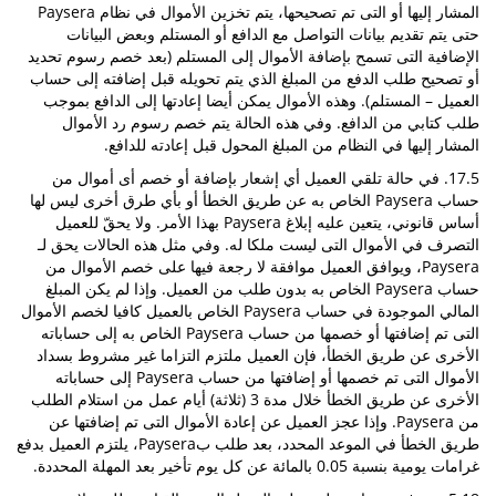
المشار إليها أو التى تم تصحيحها، يتم تخزين الأموال في نظام Paysera
حتى يتم تقديم بيانات التواصل مع الدافع أو المستلم وبعض البيانات
الإضافية التى تسمح بإضافة الأموال إلى المستلم (بعد خصم رسوم تحديد
أو تصحيح طلب الدفع من المبلغ الذي يتم تحويله قبل إضافته إلى حساب
العميل – المستلم). وهذه الأموال يمكن أيضا إعادتها إلى الدافع بموجب
طلب كتابي من الدافع. وفي هذه الحالة يتم خصم رسوم رد الأموال
المشار إليها في النظام من المبلغ المحول قبل إعادته للدافع.
17.5. في حالة تلقي العميل أي إشعار بإضافة أو خصم أى أموال من
حساب Paysera الخاص به عن طريق الخطأ أو بأي طرق أخرى ليس لها
أساس قانوني، يتعين عليه إبلاغ Paysera بهذا الأمر. ولا يحقّ للعميل
التصرف في الأموال التى ليست ملكا له. وفي مثل هذه الحالات يحق لـ
Paysera، ويوافق العميل موافقة لا رجعة فيها على خصم الأموال من
حساب Paysera الخاص به بدون طلب من العميل. وإذا لم يكن المبلغ
المالي الموجودة في حساب Paysera الخاص بالعميل كافيا لخصم الأموال
التى تم إضافتها أو خصمها من حساب Paysera الخاص به إلى حساباته
الأخرى عن طريق الخطأ، فإن العميل ملتزم التزاما غير مشروط بسداد
الأموال التى تم خصمها أو إضافتها من حساب Paysera إلى حساباته
الأخرى عن طريق الخطأ خلال مدة 3 (ثلاثة) أيام عمل من استلام الطلب
من Paysera. وإذا عجز العميل عن إعادة الأموال التى تم إضافتها عن
طريق الخطأ في الموعد المحدد، بعد طلب بPaysera، يلتزم العميل بدفع
غرامات يومية بنسبة 0.05 بالمائة عن كل يوم تأخير بعد المهلة المحددة.