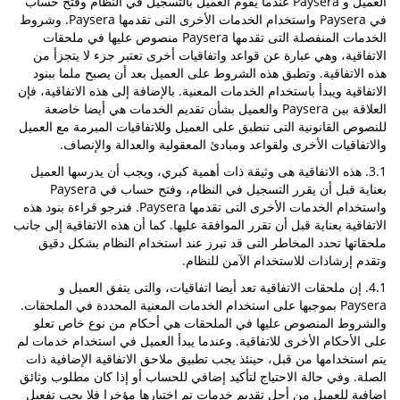
العميل و Paysera عندما يقوم العميل بالتسجيل في النظام وفتح حساب
في Paysera واستخدام الخدمات الأخرى التى تقدمها Paysera. وشروط
الخدمات المنفصلة التى تقدمها Paysera منصوص عليها في ملحقات
الاتفاقية، وهي عبارة عن قواعد واتفاقيات أخرى تعتبر جزء لا يتجزأ من
هذه الاتفاقية. وتطبق هذه الشروط على العميل بعد أن يصبح ملما ببنود
الاتفاقية ويبدأ باستخدام الخدمات المعنية. بالإضافة إلى هذه الاتفاقية، فإن
العلاقة بين Paysera والعميل بشأن تقديم الخدمات هي أيضا خاضعة
للنصوص القانونية التى تنطبق على العميل وللاتفاقيات المبرمة مع العميل
والاتفاقيات الأخرى ولقواعد ومبادئ المعقولية والعدالة والإنصاف.
3.1. هذه الاتفاقية هى وثيقة ذات أهمية كبري، ويجب أن يدرسها العميل
بعناية قبل أن يقرر التسجيل في النظام، وفتح حساب في Paysera
واستخدام الخدمات الأخرى التى تقدمها Paysera. فنرجو قراءة بنود هذه
الاتفاقية بعناية قبل أن تقرر الموافقة عليها. كما أن هذه الاتفاقية إلى جانب
ملحقاتها تحدد المخاطر التى قد تبرز عند استخدام النظام بشكل دقيق
وتقدم إرشادات للاستخدام الآمن للنظام.
4.1. إن ملحقات الاتفاقية تعد أيضا اتفاقيات، والتى يتفق العميل و
Paysera بموجبها على استخدام الخدمات المعنية المحددة في الملحقات.
والشروط المنصوص عليها في الملحقات هي أحكام من نوع خاص تعلو
على الأحكام الأخرى للاتفاقية. وعندما يبدأ العميل في استخدام خدمات لم
يتم استخدامها من قبل، حينئذ يجب تطبيق ملاحق الاتفاقية الإضافية ذات
الصلة. وفي حالة الاحتياج لتأكيد إضافي للحساب أو إذا كان مطلوب وثائق
إضافية للعميل من أجل تقديم خدمات تم اختيارها مؤخرا فلا يجب تفعيل