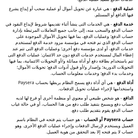
عملية الدفع
- هي عبارة عن تحويل أموال أو عملية سحب أو إيداع يشرع
فيها الدافع أو المستلم.
خدمة الدفع
- هي الخدمات التى ينشأ أثناء تقديمها شروط لإيداع النقود في
حساب الدفع والسحب منه، إلى جانب جميع التعاملات المرتبطة بإدارة
حساب الدفع؛ وعمليات الدفع، بما فيها تحويل الأموال الموجودة على
حساب الدفع الذي تم فتحه في مؤسسة مزود خدمة الدفع لمستخدم
خدمات الدفع، أو لدى مؤسسة دفع أخرى؛ وعمليات الدفع التى تتم عند
إعطاء المال لمستخدم خدمات الدفع دون حد الائتمان: عمليات الدفع التى
تتم باستخدام بطاقة دفع أو أداة مماثلة و/أو التحويلات الائتمانية، بما فيها
التحويلات الدورية؛ وإصدار و/أو قبول أدوات الدفع؛ تحويلات الأموال؛
وخدمات بدء الدفع؛ وخدمات معلومات الحساب.
أداة الدفع
- هي أي أداة دفع يسمح النظام بربطها بحساب Paysera
واستخدامها لإجراء عمليات تحويل الدفعات.
الدافع
- هو شخص طبيعي أو معنوي أو منظمة أخرى أو فرع لها لديه
حساب دفع ويسمح بتنفيذ طلب دفع من هذا الحساب، أو في حالة غياب
حساب الدفع يقوم بتقديم طلب دفع.
حساب Paysera أو الحساب
- هو حساب يتم فتحه في النظام باسم
العميل ويستخدم لإرسال الدفعات وإجراء عمليات الدفع الأخرى. وهو
حساب لا يتم فتحه إلا بعد التحقق من هوية العميل.