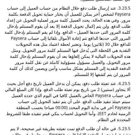
3.23.5. عند إرسال طلب دفع خلال النظام من حساب العميل إلى حساب
Paysera لشخص آخر يمكن للعميل أن يختار حماية تحويل الدفعة بكلمة
مرور. وفي هذه الحالة، يحدد العميل كلمة مرور لعملية التحويل عن إعداد
طلب الدفع. ولن يتم إكمال تحويل الدفعة إلا بعد أن يقوم المستلم بإدخال
كلمة المرور التى حددها العميل – الدافع. وإذا لم يقم المستلم بإدخال كلمة
المرور التى حددها الدافع تتم إعادة الأموال تلقائيا إلى حساب Paysera
للدافع خلال 30 (ثلاثين) يوما. وتعتبر لحظة اعتماد مثل هذه التحويلات
النقدية هي اللحظة التى يُدخل فيها المستلم كلمة مرور التحويل. ومثل
هذه التحويلات المالية لا يمكن إلغاؤها بعد أن يقوم المستلم بإدخال كلمة
مرور التحويل. والعميل مسؤول مسؤولية كاملة عن نقل كلمة مرور
الدفعة النقدية إلى المستلم بشكل مناسب وآمن ويضمن كذلك أن كلمة
المرور لن يتم كشفها إلا للمستلم.
4.23.5. عند تعبئة طلب دفع، يمكن أن يدخل العميل تاريخ دفع آجل بحيث
ألا يتجاوز (سنتين) 2 من تاريخ يوم تعبئة طلب الدفع. وإذا كان المبلغ المالي
في حساب Paysera الخاص بالعميل كافيا في اليوم الذي حدده العميل
سيتم حينئذ تنفيذ طلب الدفع. على أن يتم تنفيذ التحويل إلى حساب
Paysera آخر في بداية اليوم المحدد (00:00 صباحا بحسب المنطقة
الزمنية لخادم EET). وأما التحويل لحساب بنكي فيتم تنفيذه طبقا للشروط
المحددة في النظام.
5.23.5. في حالة أن طلب الدفع تمت تعبئته بطريقة غير صحيحة، لا يتم
تنفيذ عملية تحويل الدفعة إلا إذا قامت Paysera من جانبها وفي حالات