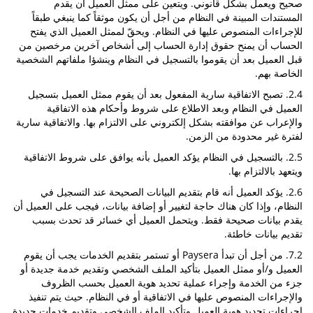
صحيح ويعمل بشكل قانوني. ويتعين على ممثل العميل أن يقدم
المستندات المبينة في النظام من أجل أن يكون موثقاً كما ينبغي طبقاً
للإجراءات المنصوص عليها في النظام. ويحقّ لممثل العميل الذي يفتح
الحساب أن يمنح حقوق إدارة الحساب إلى أشخاص آخرين مرخصين من
قبل العميل بعد أن يقوموا بالتسجيل في النظام وينشؤا ملفاتهم الشخصية
الخاصة بهم.
2.4. تصبح الاتفاقية سارية المفعول بعد أن يقوم ممثل العميل بتسجيل
العميل في النظام وبعد الاطلاع على شروط وأحكام هذه الاتفاقية
والإعراب عن موافقته بشكل إلكتروني على الالتزام بها. والاتفاقية سارية
لفترة غير محدودة من الزمن.
2.5. بالتسجيل في النظام يؤكد العميل بأنه يوافق على شروط الاتفاقية
ويتعهد بالالتزام بها.
2.6. يؤكد العميل أنه قام بتقديم البيانات الصحيحة عند التسجيل في
النظام، وإذا كان هناك حاجة لتغيير أو إضافة بيانات، فيجب على العميل أن
يقدم بيانات صحيحة فقط. ويتحمل العميل أي خسائر قد تحدث بسبب
تقديم بيانات خاطئة.
7.2. من أجل أن تبدأ Paysera أو تستمر بتقديم الخدمات يجب أن يقوم
العميل و/أو ممثل العميل بتأكيد الملف الشخصي وتقديم خدمة جديدة أو
جزء من الخدمة وإجراء عملية تحديد هوية العميل بحسب الظروف
والإجراءات المنصوص عليها في الاتفاقية أو في النظام. حيث يتم تنفيذ
إجراءات تحديد هوية العميل وتأكيد الملف الشخصي وتقديم خدمات جديدة