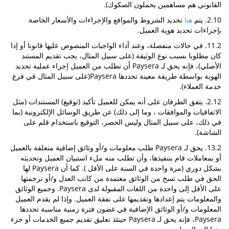
القانوني هم مساهمين يحملون الصكوك).
2.10. يتم
هنا
تحديد الشروط والمواقع والإجراءات والأسعار الخاصة
بإجراءات تحديد هوية العميل.
11.2. في حالات منفصلة، وعند أداء الواجبات المنصوص عليها قانونا أو إذا
كان مطلوبا بسبب نوع الوثيقة (على سبيل المثال، يجب تقديم المستند
الأصلي)، فإنه يحق لـ Paysera أن تطلب من العميل إجراء عملية تحديد
الهوية بواسطة طريقة معينة تحددها Paysera(على سبيل المثال في فرع
خدمة العملاء).
2.12. يتفق الطرفان على أنه يمكن للعميل تأكيد (توقيع) المستندات (مثل
الاتفاقيات والموافقات ، وما إلى ذلك) عن طريق الوسائل الإلكترونية (بما
في ذلك، على سبيل المثال وليس الحصر، التوقيع باستخدام قلم على
الشاشة).
13.2. يحق لـ Paysera طلب معلومات و/أو وثائق إضافية متعلقة بالعميل
أو بمعاملات قام بتنفيذها، وأن تطلب منه ملء استبيان العميل وتحديثه
بشكل دوري (مرة واحدة في السنة على الأقل ). كما أن Paysera لها
الحق في طلب نسخ من الوثائق معتمدة من كاتب العدل و/أو ترجمتها
على الأقل إلى واحدة من اللغات المقبولة لدى Paysera. وجميع الوثائق
والمعلومات يتم إعدادها وتقديمها على نفقة العميل. وإذا لم يقدم العميل
المعلومات و/أو الوثائق الإضافية في غضون فترة زمنية مناسبة تحددها
Paysera، فإنه يحق لـ Paysera حينئذ تعليق تقديم جميع الخدمات أو جزء