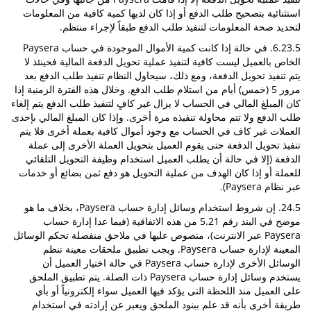
استثنائية بتصحيح طلب الدفع أو إذا كان لديها كمية كافية من المعلومات
لتحديد صحة المعلومات لتنفيذ طلب الدفع طبقاً لإجراء منتظم.
6.23.5. في حالة إذا كانت كمية الأموال الموجودة في حساب Paysera
الخاص بالعميل ليست كافية لتنفيذ عملية تحويل الدفعة المالية فحينئذ لا
يتم تنفيذ تحويل الدفعة، ومع ذلك، سيحاول النظام تنفيذ طلب الدفع بعد
مرور 5 (خمس) أيام من استلام طلب الدفع. وخلال هذه الفترة الزمنية إذا
كان المبلغ المالي في الحساب لا يزال غير كافٍ لتنفيذ طلب الدفع يتم إلغاء
طلب الدفع ولا تتم محاولة تنفيذه مرة أخرى. وإذا كان المبلغ المالي بإحدى
العملات غير كاف في الحساب مع وجود أموال كافية بعملة أخرى فلا يتم
تنفيذ تحويل الدفعة حتى يقوم العميل بتحويل العملة الأخرى إلى عملة
الدفعة (إلا في حالة أن يطلب العميل استخدام وظيفة التحويل التلقائي
للعملة أو إذا كان الهدف من عملية التحويل هو دفع ثمن بضائع أو خدمات
عبر نظام Paysera).
24.5. إن شروط استخدام وسائل إدارة حساب Paysera، بخلاف ما هو
موضح في البند رقم 5.21 من هذه الاتفاقية (فيما عدا إدارة حساب
Paysera عبر الانترنت)، منصوص عليها في ملاحق منفصلة تحكم الوسائل
المعينة لإدارة حساب Paysera. ويجب تطبيق ملحقات معينة تنظم
الوسائل الأخرى لإدارة حساب Paysera في حالة اختيار العميل أن
يستخدم وسائل إدارة حساب Paysera ذات الصلة. يتم تطبيق الملحق
على العميل منذ اللحظة التى يؤكد فيها العميل سواء إلكترونياً أو بأي
طريقة أخرى بأنه قد علم ببنود الملحق ويعبر عن إرادته في استخدام