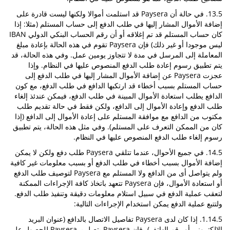
13.5. في حالة أن Paysera قد استلمت أموالا ولكنها ليست قادرة على
إضافة الأموال المشار إليها في طلب الدفع إلى حساب المستلم (مثلا: إذا
كان حساب المستلم قد تم إغلاقه أو أن رقم الحساب البنكي الدولي IBAN
ليس موجودا أو غير ذلك) فإن Paysera تقوم في هذه الحالة بإعادة مبلغ
المعاملة إلى المرسل في مدة لا تتجاوز يومين عمل. وفي هذه الحالة، قد
يتم تطبيق رسوم إعادة طلب الدفع المنصوص عليها في النظام. وإذا
عجزت Paysera عن إضافة الأموال المشار إليها في طلب الدفع إلى
حساب المستلم بسبب أخطاء قد ارتكبها الدافع في طلب الدفع، مع كون
الدافع يطلب استعادة الأموال المبينة في طلب الدفع، فيمكن عندئذ إلغاء
طلب الدفع وإعادة الأموال إلى الدافع، ولكن فقط في حالة تقديم طلب
مكتوب من الدافع مع موافقة المستلم على إعادة الأموال إلى الدافع (إذا
كان من الممكن التعرف على المستلم). وفي مثل هذه الحالة، يتم تطبيق
رسوم إلغاء طلب الدفع المنصوص عليها في النظام.
14.5. في جميع الأحوال، عندما تتلقي Paysera طلب دفع ولكن لا يمكن
إضافة الأموال بسبب أخطاء في طلب الدفع أو بسبب معلومات غير كافية
ولم يتواصل أى من الدافع ولا المستلم مع Paysera لتوصيف طلب الدفع
أو استعادة الأموال، فإن Paysera تتعهد باتخاذ كافة الإجراءات الممكنة
لتعقب عملية الدفع في سبيل استلام معلومات دقيقة وتنفيذ طلب الدفع.
ولتتبع عملية الدفع يمكن استخدام الإجراءات التالية:
1.14.5. إذا كان لدى Paysera تفاصيل الاتصال بالدافع (عنوان البريد
الإلكتروني أو رقم الهاتف)، فإن Paysera يتصل بـ Paysera للحصول على