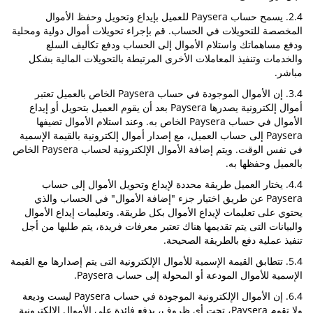
2.4. يسمح حساب Paysera للعميل بإيداع وتحويل وحفظ الأموال
المخصصة للتحويلات في الحساب. قم بإجراء تحويلات أموال دولية ومحلية
ودفع مساهماتك واستلام الأموال إلى الحساب ودفع تكاليف السلع
والخدمات وتنفيذ المعاملات الأخرى المرتبطة بالتحويلات المالية بشكل
مباشر.
3.4. إن الأموال الموجودة في حساب Paysera الخاص بالعميل تعتبر
أموال إلكترونية يصدرها Paysera بعد أن يقوم العميل بتحويل أو إيداع
الأموال في حساب Paysera الخاص به. وعند استلام الأموال تضيفها
Paysera إلى حساب العميل، مع إصدار أموال إلكترونية بالقيمة الإسمية
في نفس الوقت. ويتم إضافة الأموال الإلكترونية لحساب Paysera الخاص
بالعميل وحفظها به.
4.4. يختار العميل طريقة محددة لإيداع وتحويل الأموال إلى حساب
Paysera عن طريق اختيار جزء "إضافة الأموال" في الحساب والذي
يحتوي على تعليمات لإيداع الأموال بكل طريقة. وتعليمات إيداع الأموال
والبيانات التى يتم تقديمها هناك تعتبر معرفات فريدة، يتم طلبها من أجل
تنفيذ عملية دفع بالطريقة الصحيحة.
5.4. تتطابق القيمة الإسمية للأموال الإلكترونية التى يتم إصدارها مع القيمة
الإسمية للأموال المودعة أو المحولة إلى حساب Paysera.
6.4. إن الأموال الإلكترونية الموجودة في حساب Paysera ليست وديعة
ولا تقوم Paysera، تحت أي ظروف، بدفع فائدة على الأموال الإلكترونية