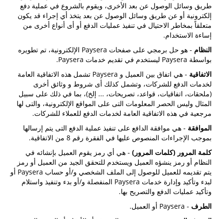
طريق وسائل الوصول عن بعد الأخرى، ويقوم بالشروع في عملية دفع
إلكترونية أو عن طريق وسائل الوصول عن بعد يتخذ أي إجراء قد يكون
متعلقاً بمخاطر الاحتيال في تنفيذ عمليات الدفع أو أى أنواع أخرى من
إساءة الاستخدام.
النظام
- هو حل برمجي على صفحات Paysera الإلكترونية، تم تطويره
بواسطة Paysera ليستخدم في تقديم خدمات Paysera.
الاتفاقية
- هي اتفاق بين العميل و Paysera تشمل هذه الاتفاقية العامة
لخدمات الدفع للشركات، وتشمل كذلك أى شروط و وثائق أخرى
(ملحقات، اتفاقيات، قواعد، تصريحات، ... إلخ)، بما في ذلك على سبيل
المثال وليس الحصر المعلومات التى على المواقع الإلكترونية، والتى لها
مرجعية في هذه الاتفاقية العامة لخدمات الدفع للعملاء للشركات.
الموافقة
- هي موافقة الدافع على تنفيذ عملية الدفع التى يتم إرسالها
بموجب الإجراءات المنصوص عليها في الفقرة رقم 8 من الاتفاقية.
كلمة المرور (كلمات المرور)
- هي أي رمز يقوم العميل بإنشائه في
النظام أو رمز ينشؤه العميل ويستخدم للتحقق الجيد من العميل أو رمز
يتم تقديمه للعميل للوصول إلى الملف الشخصي و/أو حساب Paysera أو
لبدء وتأكيد وإدارة خدمات Paysera المنفصلة و/أو بدء وتنفيذ واستلام
وتأكيد عمليات الدفع والتصريح بها.
الطرف
- Paysera أو العميل.