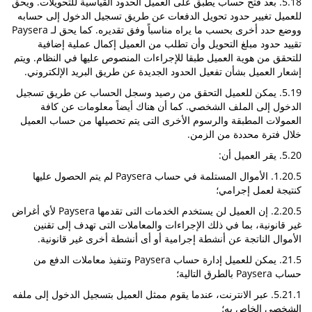
5.18. بعد فتح حساب يطبق على العميل الحدود القياسية للتحويلات. ويحق
للعميل تغيير حدود تحويل الدفعات عن طريق تسجيل الدخول إلى حسابه
ووضع حدد أخرى بحسب ما يراه مناسباً وفق تقديره. كما يحق لـ Paysera
تقييد حدود مبلغ التحويل وأن تطلب من العميل إكمال عملية إضافية
للتحقق من هوية العميل طبقا للإجراءات المنصوص عليها في النظام. ويتم
إشعار العميل بشأن تفعيل الحدود الجديدة عن طريق البريد الإلكتروني.
5.19. يمكن للعميل التحقق من رصيد وسجل الحساب عن طريق تسجيل
الدخول إلى الملف الشخصي. كما أن هناك أيضاً معلومات عن كافة
العمولات المطبقة والرسوم الأخرى التى يتم تحصيلها من حساب العميل
خلال فترة محددة من الزمن.
5.20. يقر العميل أن:
1.20.5. الأموال المستلمة في حساب Paysera لم يتم الحصول عليها
كنتيجة لعمل إجرامي؛
2.20.5. إن العميل لن يستخدم الخدمات التى تقدمها Paysera لأي أغراض
غير قانونية، بما في ذلك الإجراءات والمعاملات التى تهدف إلى تقنين
الأموال الناتجة عن أنشطة إجرامية أو أى أنشطة أخرى غير قانونية.
21.5. يمكن للعميل إدارة حساب Paysera وتنفيذ معاملات الدفع من
حساب Paysera بالطرق التالية؛
5.21.1. عبر الانترنت، عندما يقوم ممثل العميل بتسجيل الدخول إلى ملفه
الشخصي الخاص به؛