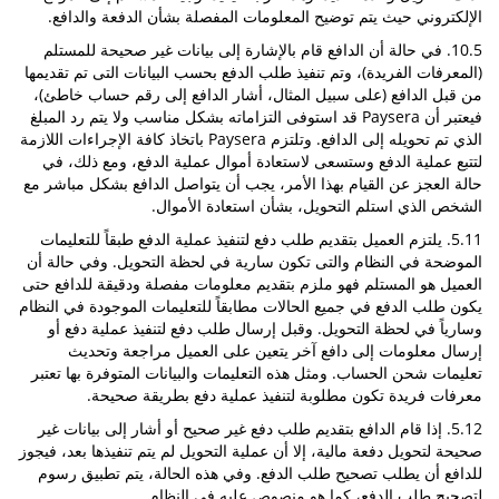
الإلكتروني حيث يتم توضيح المعلومات المفصلة بشأن الدفعة والدافع.
10.5. في حالة أن الدافع قام بالإشارة إلى بيانات غير صحيحة للمستلم
(المعرفات الفريدة)، وتم تنفيذ طلب الدفع بحسب البيانات التى تم تقديمها
من قبل الدافع (على سبيل المثال، أشار الدافع إلى رقم حساب خاطئ)،
فيعتبر أن Paysera قد استوفى التزاماته بشكل مناسب ولا يتم رد المبلغ
الذي تم تحويله إلى الدافع. وتلتزم Paysera باتخاذ كافة الإجراءات اللازمة
لتتبع عملية الدفع وستسعى لاستعادة أموال عملية الدفع، ومع ذلك، في
حالة العجز عن القيام بهذا الأمر، يجب أن يتواصل الدافع بشكل مباشر مع
الشخص الذي استلم التحويل، بشأن استعادة الأموال.
5.11. يلتزم العميل بتقديم طلب دفع لتنفيذ عملية الدفع طبقاً للتعليمات
الموضحة في النظام والتى تكون سارية في لحظة التحويل. وفي حالة أن
العميل هو المستلم فهو ملزم بتقديم معلومات مفصلة ودقيقة للدافع حتى
يكون طلب الدفع في جميع الحالات مطابقاً للتعليمات الموجودة في النظام
وسارياً في لحظة التحويل. وقبل إرسال طلب دفع لتنفيذ عملية دفع أو
إرسال معلومات إلى دافع آخر يتعين على العميل مراجعة وتحديث
تعليمات شحن الحساب. ومثل هذه التعليمات والبيانات المتوفرة بها تعتبر
معرفات فريدة تكون مطلوبة لتنفيذ عملية دفع بطريقة صحيحة.
5.12. إذا قام الدافع بتقديم طلب دفع غير صحيح أو أشار إلى بيانات غير
صحيحة لتحويل دفعة مالية، إلا أن عملية التحويل لم يتم تنفيذها بعد، فيجوز
للدافع أن يطلب تصحيح طلب الدفع. وفي هذه الحالة، يتم تطبيق رسوم
لتصحيح طلب الدفع، كما هو منصوص عليه في النظام.