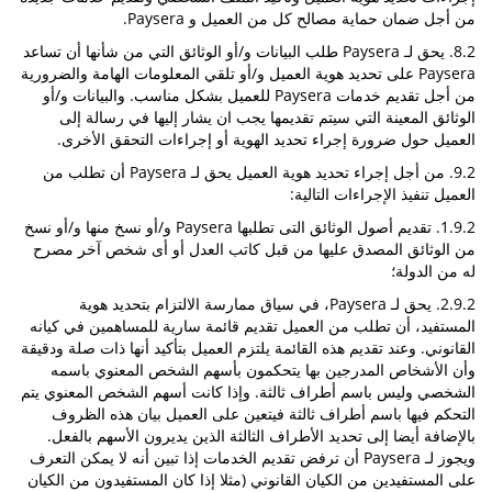
من أجل ضمان حماية مصالح كل من العميل و Paysera.
8.2. يحق لـ Paysera طلب البيانات و/أو الوثائق التي من شأنها أن تساعد
Paysera على تحديد هوية العميل و/أو تلقي المعلومات الهامة والضرورية
من أجل تقديم خدمات Paysera للعميل بشكل مناسب. والبيانات و/أو
الوثائق المعينة التي سيتم تقديمها يجب ان يشار إليها في رسالة إلى
العميل حول ضرورة إجراء تحديد الهوية أو إجراءات التحقق الأخرى.
9.2. من أجل إجراء تحديد هوية العميل يحق لـ Paysera أن تطلب من
العميل تنفيذ الإجراءات التالية:
1.9.2. تقديم أصول الوثائق التى تطلبها Paysera و/أو نسخ منها و/أو نسخ
من الوثائق المصدق عليها من قبل كاتب العدل أو أى شخص آخر مصرح
له من الدولة؛
2.9.2. يحق لـ Paysera، في سياق ممارسة الالتزام بتحديد هوية
المستفيد، أن تطلب من العميل تقديم قائمة سارية للمساهمين في كيانه
القانوني. وعند تقديم هذه القائمة يلتزم العميل بتأكيد أنها ذات صلة ودقيقة
وأن الأشخاص المدرجين بها يتحكمون بأسهم الشخص المعنوي باسمه
الشخصي وليس باسم أطراف ثالثة. وإذا كانت أسهم الشخص المعنوي يتم
التحكم فيها باسم أطراف ثالثة فيتعين على العميل بيان هذه الظروف
بالإضافة أيضا إلى تحديد الأطراف الثالثة الذين يديرون الأسهم بالفعل.
ويجوز لـ Paysera أن ترفض تقديم الخدمات إذا تبين أنه لا يمكن التعرف
على المستفيدين من الكيان القانوني (مثلا إذا كان المستفيدون من الكيان