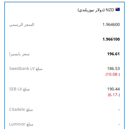
NZD (دولار نيوزيلندي)
1.964600
1.966100
196.61
186.53
(-10.08)
190.44
(-6.17)
-
-