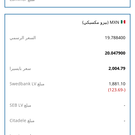
MXN (بيزو مكسيكي)
19.788400
20.047900
2,004.79
1,881.10
(-123.69)
-
-