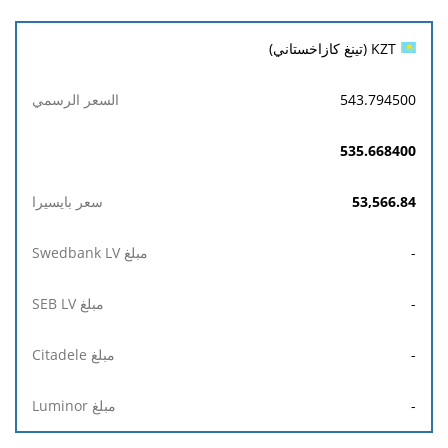
KZT (تينغ كازاخستاني)
543.794500
535.668400
53,566.84
-
-
-
-