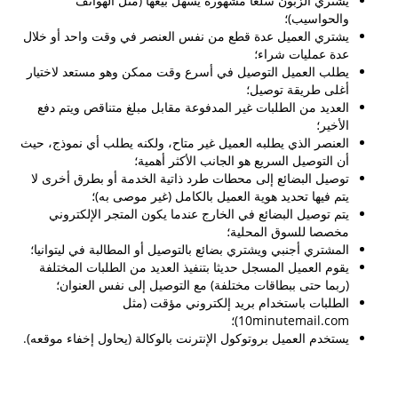
يشتري الزبون سلعا مشهورة يسهل بيعها (مثل الهواتف
والحواسيب)؛
يشتري العميل عدة قطع من نفس العنصر في وقت واحد أو خلال
عدة عمليات شراء؛
يطلب العميل التوصيل في أسرع وقت ممكن وهو مستعد لاختيار
أغلى طريقة توصيل؛
العديد من الطلبات غير المدفوعة مقابل مبلغ متناقص ويتم دفع
الأخير؛
العنصر الذي يطلبه العميل غير متاح، ولكنه يطلب أي نموذج، حيث
أن التوصيل السريع هو الجانب الأكثر أهمية؛
توصيل البضائع إلى محطات طرد ذاتية الخدمة أو بطرق أخرى لا
يتم فيها تحديد هوية العميل بالكامل (غير موصى به)؛
يتم توصيل البضائع في الخارج عندما يكون المتجر الإلكتروني
مخصصا للسوق المحلية؛
المشتري أجنبي ويشتري بضائع بالتوصيل أو المطالبة في ليتوانيا؛
يقوم العميل المسجل حديثا بتنفيذ العديد من الطلبات المختلفة
(ربما حتى ببطاقات مختلفة) مع التوصيل إلى نفس العنوان؛
الطلبات باستخدام بريد إلكتروني مؤقت (مثل
10minutemail.com)؛
يستخدم العميل بروتوكول الإنترنت بالوكالة (يحاول إخفاء موقعه).