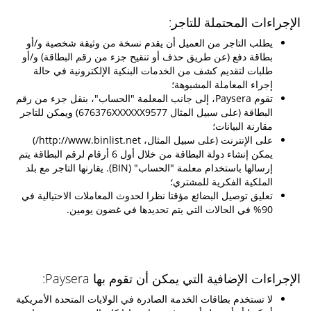
الإجراءات المحتملة للتاجر:
يطلب التاجر من العميل أن يقدم نسخة من وثيقة شخصية و/أو
بطاقة دفع (عن طريق حذف أو تنقيح جزء من رقم البطاقة) و/أو
طلبات لتقديم كشف من الخدمات البنكية الإلكترونية في حالة
إجراء المعاملة المشبوهة؛
تقوم Paysera، إلى جانب المعلمة "الحساب"، بنقل جزء من رقم
البطاقة (على سبيل المثال 676376XXXXXX9577) ويمكن للتاجر
مقارنة البيانات؛
على الإنترنت (على سبيل المثال، http://www.binlist.net/)
يمكن إنشاء دولة البطاقة من خلال أول 6 أرقام لرقم البطاقة يتم
إرسالها باستخدام معلمة "الحساب" (BIN). يقارنها التاجر مع بلد
الملكية الفكرية للمشتري؛
تعليق توصيل البضائع مؤقتا نظرا لحدوث المعاملات الاحتيالية في
90% في الحالات التي يتم تحديدها في غضون يومين.
الإجراءات الإضافية التي يمكن أن تقوم بها Paysera:
لا تستخدم بطاقات الخدمة الصادرة في الولايات المتحدة الأمريكية