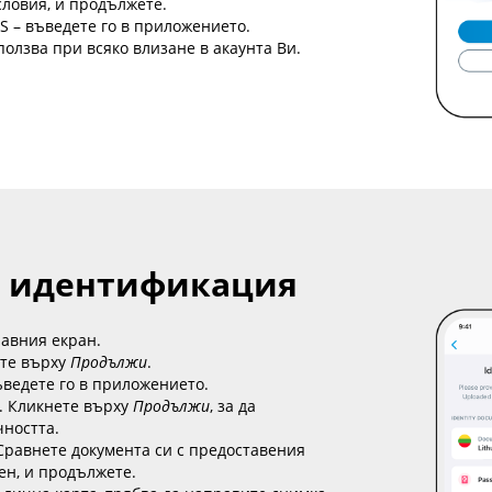
словия, и продължете.
 – въведете го в приложението.
ползва при всяко влизане в акаунта Ви.
и идентификация
лавния екран.
ете върху
Продължи
.
ъведете го в приложението.
. Кликнете върху
Продължи
, за да
чността.
Сравнете документа си с предоставения
ен, и продължете.