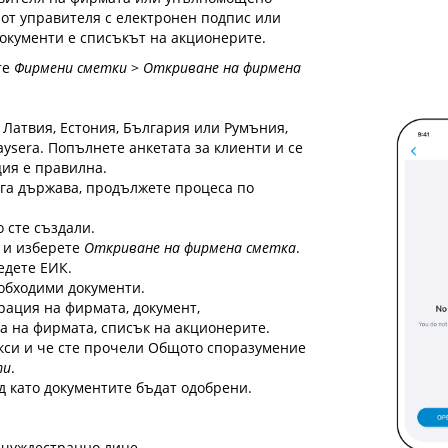
 от управителя с електронен подпис или
документи е списъкът на акционерите.
те
Фирмени сметки
>
Откриване на фирмена
 Латвия, Естония, България или Румъния,
ysera. Попълнете анкетата за клиенти и се
ия е правилна.
уга държава, продължете процеса по
о сте създали.
 и изберете
Откриване на фирмена сметка
.
едете ЕИК.
обходими документи.
рация на фирмата, документ,
 на фирмата, списък на акционерите.
акси и че сте прочели Общото споразумение
ти
.
д като документите бъдат одобрени.
 чуждестранно лице