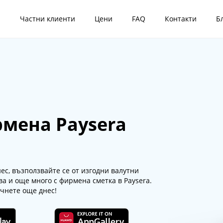
я
Частни клиенти
Цени
FAQ
Контакти
Б
мена Paysera
с, възползвайте се от изгодни валутни
ва и още много с фирмена сметка в Paysera.
очнете още днес!