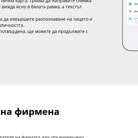
 лична карта, трябва да направите снимка
 вижда ясно в бялата рамка, а текстът
за да извършите разпознаване на лицето и
оличността.
 потвърдена, ще можете да продължите с
 на фирмена
авителя на фирмата или упълномощено