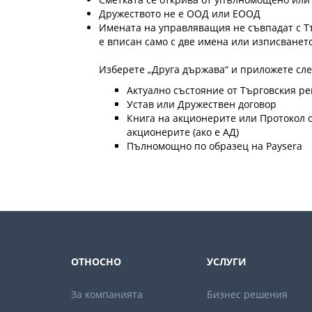
Дружеството не е ООД или ЕООД
Имената на управляващия не съвпадат с Тъ
е вписан само с две имена или изписването
Изберете „Друга държава“ и приложете сле
Актуално състояние от Търговския р
Устав или Дружествен договор
Книга на акционерите или Протокол 
акционерите (ако е АД)
Пълномощно по образец на Paysera
ОТНОСНО
УСЛУГИ
За компанията
Бизнес решения