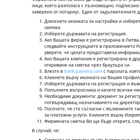
лице, което разполага с пълномощно, подписано
заверено от нотариус. Един от задължителните 
Докоснете иконката за настройки и избере
сметка
.
Изберете държавата на регистрация.
Ако Вашата фирма е регистрирана в Литва,
следвайте инструкциите в приложението Pa
уверете, че цялата предоставена информац
Ако Вашата компания е регистрирана в др
откриване на сметка чрез браузъра си.
Влезте в
bank.paysera.com
с паролата, коят
Кликнете върху иконката на Вашия профил
Изберете държавата на регистрация и във
Попълнете въпросника и качете всички не
Необходими документи: документ за регист
потвърждаващ назначаването на директора
Посочете, че сте съгласни с възможните т
за платежни услуги. Кликнете върху
Изпра
Фирмената сметка Ви ще бъде открита, сле
В случай, че:
Сметката се открива от упълномощено или