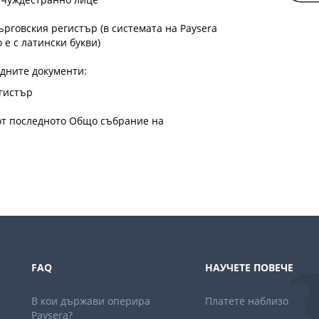
рговския регистър (в системата на Paysera
 е с латински букви)
дните документи:
егистър
от последното Общо събрание на
FAQ
НАУЧЕТЕ ПОВЕЧЕ
В кои държави оперира
Платете наблизо
Paysera?