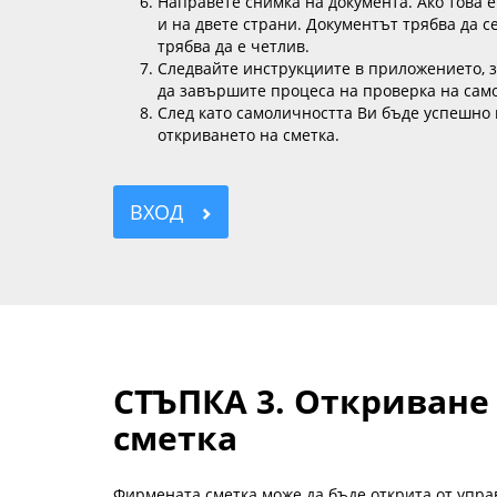
Направете снимка на документа. Ако това е
и на двете страни. Документът трябва да се
трябва да е четлив.
Следвайте инструкциите в приложението, 
да завършите процеса на проверка на сам
След като самоличността Ви бъде успешно
откриването на сметка.
ВХОД
СТЪПКА 3. Откриване
сметка
Фирмената сметка може да бъде открита от упр