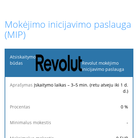
Mokėjimo inicijavimo paslauga
(MIP)
Atsiskaitymo
būdas
Revolut mokėjimo
inicijavimo paslauga
Minimalus
Maksimalus
Aprašymas
Procentas
mokestis
mokestis
Įskaitymo laikas – 3–5 min. (retu atveju iki 1 d.
d.)
0
%
-