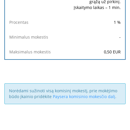
grąžą už pirkinį.
Įskaitymo laikas – 1 min.
1
%
-
0,50
EUR
Norėdami sužinoti visą komisinį mokestį, prie mokėjimo
būdo įkainio pridėkite
Paysera komisinio mokesčio dalį
.