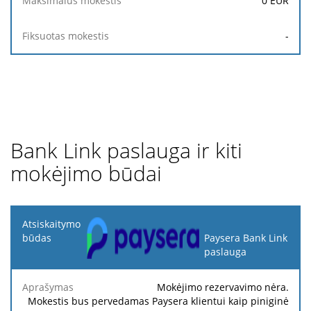
0
EUR
-
Bank Link paslauga ir kiti
mokėjimo būdai
Atsiskaitymo
būdas
Paysera Bank Link
paslauga
Minimalus
Maksimalus
Aprašymas
Procentas
mokestis
mokestis
Mokėjimo rezervavimo nėra.
Mokestis bus pervedamas Paysera klientui kaip piniginė