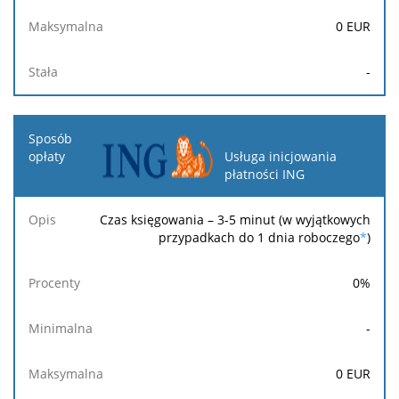
0
EUR
-
Usługa inicjowania
płatności ING
Czas księgowania – 3-5 minut (w wyjątkowych
przypadkach do 1 dnia roboczego
*
)
0
%
-
0
EUR