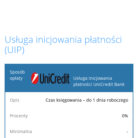
Usługa inicjowania płatności
(UIP)
Sposób
opłaty
Usługa inicjowania
płatności UniCredit Bank
Opis
Procenty
Minimalna
Maksymalna
Stała
Czas księgowania – do 1 dnia roboczego
0
%
-