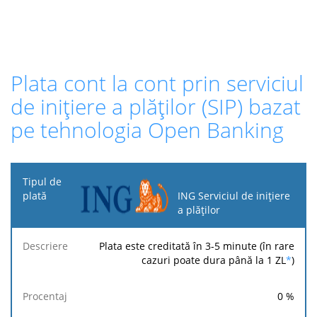
Plata cont la cont prin serviciul
de inițiere a plăților (SIP) bazat
pe tehnologia Open Banking
Tipul
de
ING Serviciul de inițiere
plată
a plăților
Taxa
Taxa
Taxă
Plata este creditată în 3-5 minute (în rare
Descriere
Procentaj
minimă
maximă
fixă
cazuri poate dura până la 1 ZL
*
)
0
%