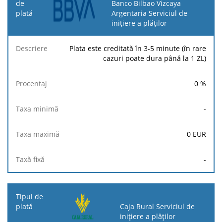
Banco Bilbao Vizcaya
Argentaria Serviciul de
inițiere a plăților
Plata este creditată în 3-5 minute (în rare
cazuri poate dura până la 1 ZL)
0
%
-
0
EUR
-
Caja Rural Serviciul de
inițiere a plăților