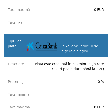
0
EUR
-
CaixaBank Serviciul de
inițiere a plăților
Plata este creditată în 3-5 minute (în rare
cazuri poate dura până la 1 ZL)
0
%
-
0
EUR