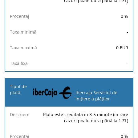
cazuri poate dura până la 1 ZL)
0
%
-
0
EUR
-
Ibercaja Serviciul de
inițiere a plăților
Plata este creditată în 3-5 minute (în rare
cazuri poate dura până la 1 ZL)
0
%