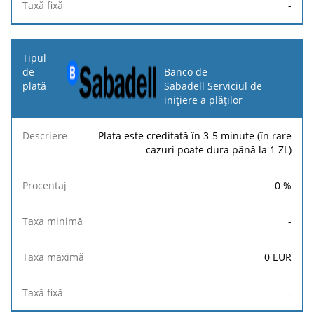
-
Banco de
Sabadell Serviciul de
inițiere a plăților
Plata este creditată în 3-5 minute (în rare
cazuri poate dura până la 1 ZL)
0
%
-
0
EUR
-