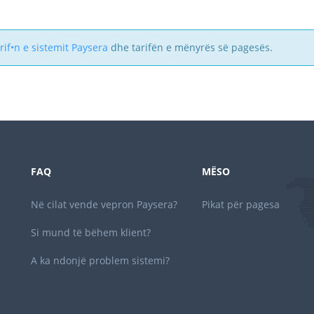
arif•n e sistemit Paysera
dhe tarifën e mënyrës së pagesës.
FAQ
MËSO
Në cilat vende vepron Paysera?
Pikat për pagesa
Si mund të bëhem klient?
A ka ndonjë problem sistemi?