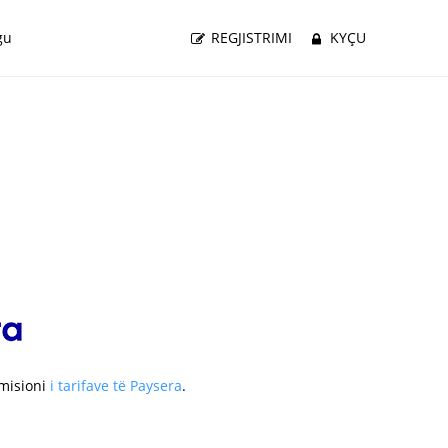
gu
REGJISTRIMI
KYÇU
omisioni
i tarifave të Paysera
.