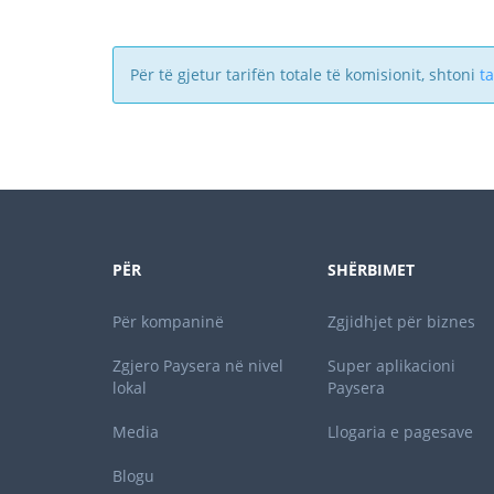
Për të gjetur tarifën totale të komisionit, shtoni
t
PËR
SHËRBIMET
Për kompaninë
Zgjidhjet për biznes
Zgjero Paysera në nivel
Super aplikacioni
lokal
Paysera
Media
Llogaria e pagesave
Blogu