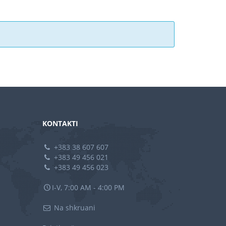
KONTAKTI
+383 38 607 607
+383 49 456 021
+383 49 456 023
I-V, 7:00 AM - 4:00 PM
Na shkruani