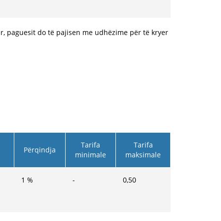
, paguesit do të pajisen me udhëzime për të kryer
Tarifa
Tarifa
Përqindja
minimale
maksimale
1
%
-
0,50