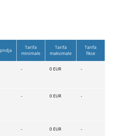
Tarifa
Tarifa
Tarifa
qindja
minimale
maksimale
fikse
-
0
EUR
-
-
0
EUR
-
-
0
EUR
-