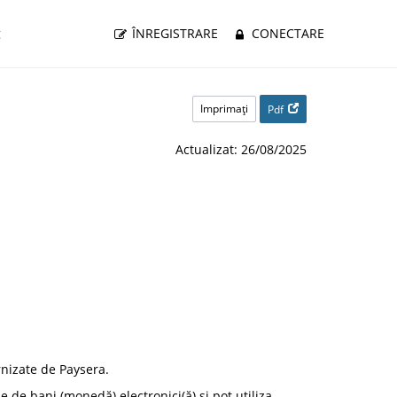
g
ÎNREGISTRARE
CONECTARE
Imprimaţi
Pdf
Actualizat: 26/08/2025
rnizate de Paysera.
de bani (monedă) electronici(ă) și pot utiliza