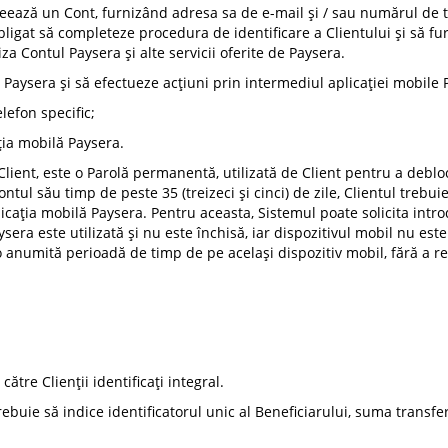
creează un Cont, furnizând adresa sa de e-mail și / sau numărul de te
obligat să completeze procedura de identificare a Clientului și să fu
liza Contul Paysera și alte servicii oferite de Paysera.
ă Paysera și să efectueze acțiuni prin intermediul aplicației mobile
lefon specific;
ția mobilă Paysera.
 Client, este o Parolă permanentă, utilizată de Client pentru a deblo
ntul său timp de peste 35 (treizeci și cinci) de zile, Clientul trebu
icația mobilă Paysera. Pentru aceasta, Sistemul poate solicita int
sera este utilizată și nu este închisă, iar dispozitivul mobil nu est
o anumită perioadă de timp de pe același dispozitiv mobil, fără a re
ătre Clienții identificați integral.
trebuie să indice identificatorul unic al Beneficiarului, suma transf