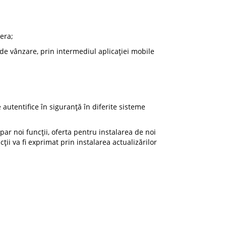
era;
 de vânzare, prin intermediul aplicației mobile
e autentifice în siguranță în diferite sisteme
apar noi funcții, oferta pentru instalarea de noi
cții va fi exprimat prin instalarea actualizărilor