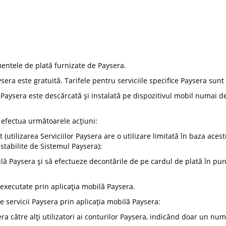
mentele de plată furnizate de Paysera.
sera este gratuită. Tarifele pentru serviciile specifice Paysera sunt 
 Paysera este descărcată și instalată pe dispozitivul mobil numai de 
e efectua următoarele acțiuni:
t (utilizarea Serviciilor Paysera are o utilizare limitată în baza ace
stabilite de Sistemul Paysera);
ilă Paysera și să efectueze decontările de pe cardul de plată în pu
 executate prin aplicația mobilă Paysera.
le servicii Paysera prin aplicația mobilă Paysera:
ra către alți utilizatori ai conturilor Paysera, indicând doar un num