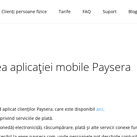
Clienți persoane fizice
Tarife
FAQ
Suport
Blo
ea aplicației mobile Paysera
 aplicat clienților Paysera, care este disponibil
aici
.
rivind serviciile de plată.
onedă) electronici(ă), răscumpărare, plată și alte servicii conexe fu
cesibil la www.paysera.com, unde persoanele pot deschide conturile 