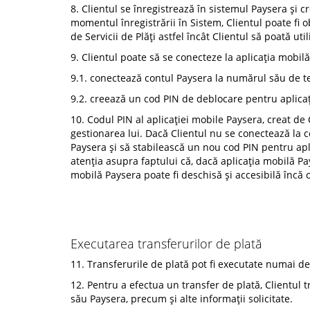
8. Clientul se înregistrează în sistemul Paysera și 
momentul înregistrării în Sistem, Clientul poate fi 
de Servicii de Plăți astfel încât Clientul să poată uti
9. Clientul poate să se conecteze la aplicația mobil
9.1. conectează contul Paysera la numărul său de te
9.2. creează un cod PIN de deblocare pentru aplica
10. Codul PIN al aplicației mobile Paysera, creat de
gestionarea lui. Dacă Clientul nu se conectează la co
Paysera și să stabilească un nou cod PIN pentru apl
atenția asupra faptului că, dacă aplicația mobilă Pay
mobilă Paysera poate fi deschisă și accesibilă încă 
Executarea transferurilor de plată
11. Transferurile de plată pot fi executate numai de c
12. Pentru a efectua un transfer de plată, Clientul 
său Paysera, precum și alte informații solicitate.