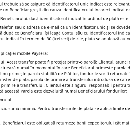
l trebuie să se asigure că identificatorul unic indicat este relevant,
 un Beneficiar greșit din cauza identificatorului incorect indicat de
 Beneficiarului, dacă identificatorul indicat în ordinul de plată este
 telefon sau o adresă de e-mail ca un identificator unic și se doved
ată după ce Beneficiarul își leagă Contul său cu identificatorul indica
rul indicat în termen de 30 (treizeci) de zile, plata se anulează auto
aplicației mobile Paysera:
lui. Acest transfer poate fi protejat printr-o parolă: Clientul, atu
fectuează numai în momentul în care Beneficiarul primește parola de
ul nu primește parola stabilită de Plătitor, fondurile vor fi returna
ransfer de plată, parola de primire a transferului introdusă de cătr
 primire a transferului. Clientul este singurul responsabil pentru t
 că această Parolă este dezvăluită numai Beneficiarului fondurilor;
orului.
icio sumă minimă. Pentru transferurile de plată se aplică limite de 
lă, Beneficiarul este obligat să returneze banii expeditorului cât mai