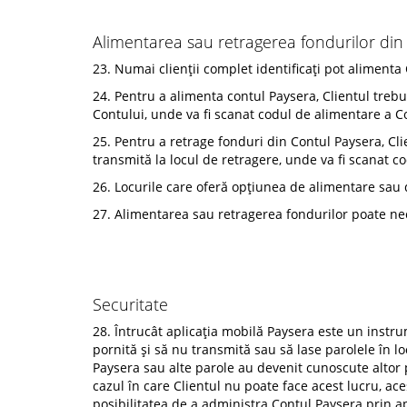
Alimentarea sau retragerea fondurilor din
23. Numai clienții complet identificați pot alimenta
24. Pentru a alimenta contul Paysera, Clientul trebu
Contului, unde va fi scanat codul de alimentare a Co
25. Pentru a retrage fonduri din Contul Paysera, Cl
transmită la locul de retragere, unde va fi scanat c
26. Locurile care oferă opțiunea de alimentare sau d
27. Alimentarea sau retragerea fondurilor poate nec
Securitate
28. Întrucât aplicația mobilă Paysera este un instru
pornită și să nu transmită sau să lase parolele în l
Paysera sau alte parole au devenit cunoscute altor 
cazul în care Clientul nu poate face acest lucru, ac
posibilitatea de a administra Contul Paysera prin a