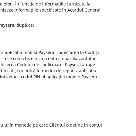
lefon. În funcție de informațiile furnizate la
rnizeze informațiile specificate în Acordul General
 Paysera, după ce:
ca aplicația mobilă Paysera, conectarea la Cont și
ie să se conecteze încă o dată cu parola contului
roducerea Codului de confirmare. Paysera atrage
e blocat și nu intră în modul de repaus, aplicația
introduce codul PIN al aplicației mobile Paysera.
erului în moneda pe care Clientul o deține în contul