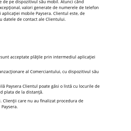
te de pe dispozitivul său mobil. Atunci când
 excepțional, valori generate de numerele de telefon
i aplicației mobile Paysera. Clientul este, de
au datele de contact ale Clientului.
 sunt acceptate plățile prin intermediul aplicației
ranzacționare al Comerciantului, cu dispozitivul său
lă Paysera Clientul poate găsi o listă cu locurile de
d plata de la distanță.
. Clienții care nu au finalizat procedura de
e Paysera.