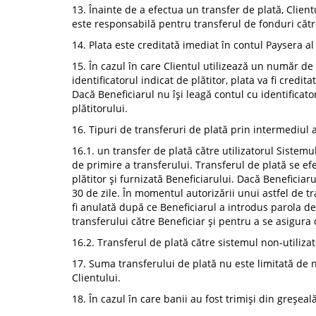
13. Înainte de a efectua un transfer de plată, Clientu
este responsabilă pentru transferul de fonduri către
14. Plata este creditată imediat în contul Paysera al
15. În cazul în care Clientul utilizează un număr de
identificatorul indicat de plătitor, plata va fi credit
Dacă Beneficiarul nu își leagă contul cu identificato
plătitorului.
16. Tipuri de transferuri de plată prin intermediul 
16.1. un transfer de plată către utilizatorul Sistemu
de primire a transferului. Transferul de plată se e
plătitor și furnizată Beneficiarului. Dacă Beneficiar
30 de zile. În momentul autorizării unui astfel de t
fi anulată după ce Beneficiarul a introdus parola de
transferului către Beneficiar și pentru a se asigura
16.2. Transferul de plată către sistemul non-utilizat
17. Suma transferului de plată nu este limitată de n
Clientului.
18. În cazul în care banii au fost trimiși din greșea