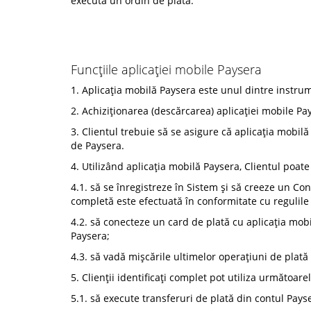
executa un ordin de plată.
Funcțiile aplicației mobile Paysera
1. Aplicația mobilă Paysera este unul dintre instru
2. Achiziționarea (descărcarea) aplicației mobile Pay
3. Clientul trebuie să se asigure că aplicația mobilă
de Paysera.
4. Utilizând aplicația mobilă Paysera, Clientul poat
4.1. să se înregistreze în Sistem și să creeze un Con
completă este efectuată în conformitate cu regulile 
4.2. să conecteze un card de plată cu aplicația mob
Paysera;
4.3. să vadă mișcările ultimelor operațiuni de plată
5. Clienții identificați complet pot utiliza următoare
5.1. să execute transferuri de plată din contul Payse