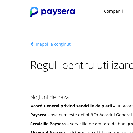
Companii
Înapoi la conținut
Reguli pentru utilizar
Noțiuni de bază
Acord General privind serviciile de plată
– un acord
Paysera
– așa cum este definită în Acordul General p
Serviciile Paysera
– serviciile de emitere de bani (m
Sistemul Paysera
– sistemul de plăți electronice ac