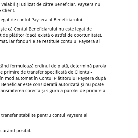
 valabil și utilizat de către Beneficiar. Paysera nu
 Client.
 legat de contul Paysera al Beneficiarului.
ește că Contul Beneficiarului nu este legat de
t de plătitor (dacă există o astfel de oportunitate).
mat, iar fondurile se restituie contului Paysera al
nci când formulează ordinul de plată, determină parola
 primire de transfer specificată de Clientul-
te în mod automat în Contul Plătitorului Paysera după
e Beneficiar este considerată autorizată și nu poate
ransmiterea corectă și sigură a parolei de primire a
transfer stabilite pentru contul Paysera al
 curând posibil.