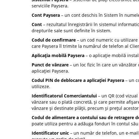
serviciile Paysera.
Cont Paysera
– un cont deschis în Sistem în numele c
Cont
– rezultatul înregistrării în sistemul informati
drepturile sale sunt definite în sistem.
Codul de confirmare
– un cod numeric cu utilizare u
care Paysera îl trimite la numărul de telefon al Clie
Aplicația mobilă Paysera
– o aplicație mobilă instal
Punct de vânzare
– un loc fizic în care un vânzător
aplicației Paysera.
Codul PIN de deblocare a aplicației Paysera
– un co
utilizeze.
Identificatorul Comerciantului
– un QR (cod vizual 
vânzare sau o plată concretă, și care permite afișar
vânzare și destinate plății, precum și prețul acestor
Codul de alimentare a contului sau de retragere 
poate utiliza pentru a adăuga fonduri în contul să
Identificator unic
– un număr de telefon, un e-mail,