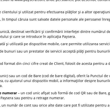
lientului și utilizat pentru efectuarea plăților și a altor operațiun
c, în timpul căruia sunt salvate datele personale ale persoanei înreg
nică, destinat verificării și confirmării interfeței dintre numărul de
ntului și care se introduce în aplicația Paysera.
ată și utilizată pe dispozitive mobile, care permite utilizarea servi
 de bunuri sau un prestator de servicii acceptă plăți pentru bunurile
d format din cinci cifre creat de Client, folosit de acesta pentru a 
unic) sau un cod de Bare (cod de bare digital), oferit la Punctul de 
ea, cu ajutorul unui dispozitiv mobil, a informațiilor despre bunuri
a.
de numerar
– un cod unic afișat sub formă de cod QR sau de Bare, ge
u Paysera sau pentru a retrage numerar.
 un număr de cont sau orice alte date care pot fi utilizate pentru 