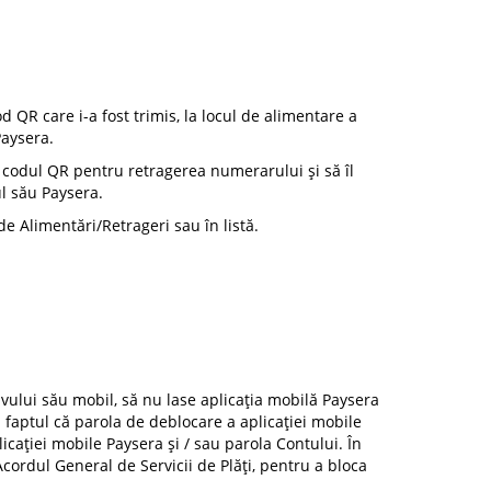
 QR care i-a fost trimis, la locul de alimentare a
Paysera.
u codul QR pentru retragerea numerarului și să îl
ul său Paysera.
e Alimentări/Retrageri sau în listă.
ivului său mobil, să nu lase aplicația mobilă Paysera
ă faptul că parola de deblocare a aplicației mobile
cației mobile Paysera și / sau parola Contului. În
cordul General de Servicii de Plăți, pentru a bloca