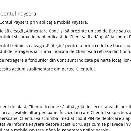
 Contul Paysera
 Contul Paysera prin aplicația mobilă Paysera.
ie să aleagă „Alimentare Cont“ și să prezinte un cod de Bare sau cod
ntului și suma de bani indicată de Client va fi adăugată la contul 
ientul trebuie să aleagă „Plătește“ pentru a primi codul de bare sa
odul de retragere, iar suma indicată de Client va fi retrasă din Cont
e retragere a fondurilor din Cont sunt indicate pe harta locațiilor d
esita acțiuni suplimentare din partea Clientului.
ment de plată, Clientul trebuie să aibă grijă de securitatea dispozit
ocuri accesibile altor persoane. În cazul în care Clientul suspecteaz
persoane, Clientul va schimba imediat codul PIN de deblocare a apli
esta va informa Paysera despre acest lucru, așa cum se prevede în A
plicația mobilă Paysera, până la generarea noilor parole.