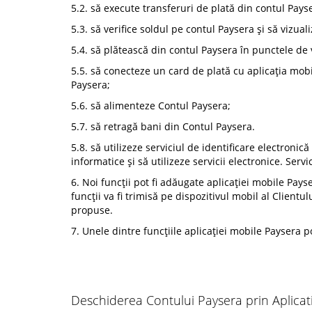
5.2. să execute transferuri de plată din contul Pays
5.3. să verifice soldul pe contul Paysera și să vizual
5.4. să plătească din contul Paysera în punctele de
5.5. să conecteze un card de plată cu aplicația mobi
Paysera;
5.6. să alimenteze Contul Paysera;
5.7. să retragă bani din Contul Paysera.
5.8. să utilizeze serviciul de identificare electronică
informatice și să utilizeze servicii electronice. Servi
6. Noi funcții pot fi adăugate aplicației mobile Payse
funcții va fi trimisă pe dispozitivul mobil al Clientul
propuse.
7. Unele dintre funcțiile aplicației mobile Paysera p
Deschiderea Contului Paysera prin Aplicat