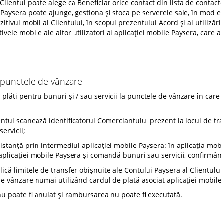
 Clientul poate alege ca Beneficiar orice contact din lista de contac
ă Paysera poate ajunge, gestiona și stoca pe serverele sale, în mod
tivul mobil al Clientului, în scopul prezentului Acord și al utilizări
ivele mobile ale altor utilizatori ai aplicației mobile Paysera, care 
a punctele de vânzare
 plăti pentru bunuri și / sau servicii la punctele de vânzare în care
entul scanează identificatorul Comerciantului prezent la locul de t
ervicii;
stanță prin intermediul aplicației mobile Paysera: în aplicația mobi
aplicației mobile Paysera și comandă bunuri sau servicii, confirmân
că limitele de transfer obișnuite ale Contului Paysera al Clientului
de vânzare numai utilizând cardul de plată asociat aplicației mobil
nu poate fi anulat și rambursarea nu poate fi executată.