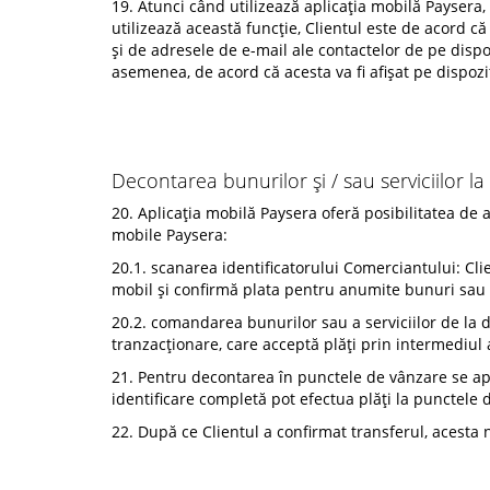
19. Atunci când utilizează aplicația mobilă Paysera,
utilizează această funcție, Clientul este de acord c
și de adresele de e-mail ale contactelor de pe dispozi
asemenea, de acord că acesta va fi afișat pe dispozit
Decontarea bunurilor și / sau serviciilor l
20. Aplicația mobilă Paysera oferă posibilitatea de a
mobile Paysera:
20.1. scanarea identificatorului Comerciantului: Cli
mobil și confirmă plata pentru anumite bunuri sau s
20.2. comandarea bunurilor sau a serviciilor de la di
tranzacționare, care acceptă plăți prin intermediul 
21. Pentru decontarea în punctele de vânzare se apli
identificare completă pot efectua plăți la punctele 
22. După ce Clientul a confirmat transferul, acesta 