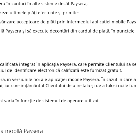
era în conturi în alte sisteme decât Paysera;
izeze ultimele plăți efectuate și primite;
 vânzare acceptoare de plăți prin intermediul aplicației mobile Pays
lă Paysera și să execute decontări din cardul de plată, în punctele
 calificată integrat în aplicația Paysera, care permite Clientului să s
ciul de identificare electronică calificată este furnizat gratuit.
ra, în versiunile noi ale aplicației mobile Paysera. În cazul în care 
ui, iar consimțământul Clientului de a instala și de a folosi noile fun
ot varia în funcție de sistemul de operare utilizat.
ia mobilă Paysera