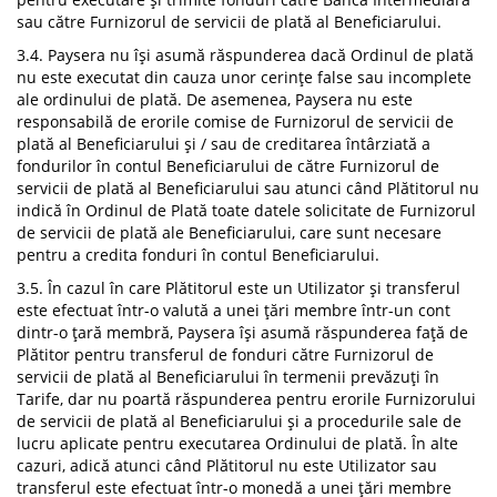
sau către Furnizorul de servicii de plată al Beneficiarului.
3.4. Paysera nu își asumă răspunderea dacă Ordinul de plată
nu este executat din cauza unor cerințe false sau incomplete
ale ordinului de plată. De asemenea, Paysera nu este
responsabilă de erorile comise de Furnizorul de servicii de
plată al Beneficiarului și / sau de creditarea întârziată a
fondurilor în contul Beneficiarului de către Furnizorul de
servicii de plată al Beneficiarului sau atunci când Plătitorul nu
indică în Ordinul de Plată toate datele solicitate de Furnizorul
de servicii de plată ale Beneficiarului, care sunt necesare
pentru a credita fonduri în contul Beneficiarului.
3.5. În cazul în care Plătitorul este un Utilizator și transferul
este efectuat într-o valută a unei țări membre într-un cont
dintr-o țară membră, Paysera își asumă răspunderea față de
Plătitor pentru transferul de fonduri către Furnizorul de
servicii de plată al Beneficiarului în termenii prevăzuți în
Tarife, dar nu poartă răspunderea pentru erorile Furnizorului
de servicii de plată al Beneficiarului și a procedurile sale de
lucru aplicate pentru executarea Ordinului de plată. În alte
cazuri, adică atunci când Plătitorul nu este Utilizator sau
transferul este efectuat într-o monedă a unei țări membre