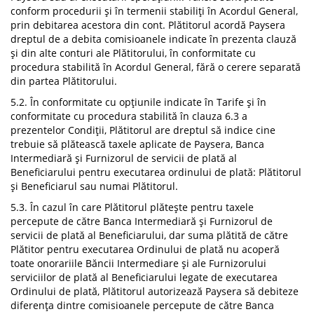
conform procedurii și în termenii stabiliți în Acordul General,
prin debitarea acestora din cont. Plătitorul acordă Paysera
dreptul de a debita comisioanele indicate în prezenta clauză
și din alte conturi ale Plătitorului, în conformitate cu
procedura stabilită în Acordul General, fără o cerere separată
din partea Plătitorului.
5.2. În conformitate cu opțiunile indicate în Tarife și în
conformitate cu procedura stabilită în clauza 6.3 a
prezentelor Condiții, Plătitorul are dreptul să indice cine
trebuie să plătească taxele aplicate de Paysera, Banca
Intermediară și Furnizorul de servicii de plată al
Beneficiarului pentru executarea ordinului de plată: Plătitorul
și Beneficiarul sau numai Plătitorul.
5.3. În cazul în care Plătitorul plătește pentru taxele
percepute de către Banca Intermediară și Furnizorul de
servicii de plată al Beneficiarului, dar suma plătită de către
Plătitor pentru executarea Ordinului de plată nu acoperă
toate onorariile Băncii Intermediare și ale Furnizorului
serviciilor de plată al Beneficiarului legate de executarea
Ordinului de plată, Plătitorul autorizează Paysera să debiteze
diferența dintre comisioanele percepute de către Banca