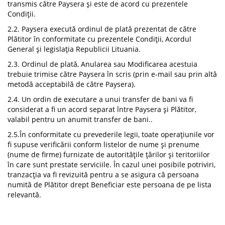
transmis către Paysera și este de acord cu prezentele
Condiții.
2.2. Paysera execută ordinul de plată prezentat de către
Plătitor în conformitate cu prezentele Condiții, Acordul
General și legislația Republicii Lituania.
2.3. Ordinul de plată, Anularea sau Modificarea acestuia
trebuie trimise către Paysera în scris (prin e-mail sau prin altă
metodă acceptabilă de către Paysera).
2.4. Un ordin de executare a unui transfer de bani va fi
considerat a fi un acord separat între Paysera și Plătitor,
valabil pentru un anumit transfer de bani..
2.5.În conformitate cu prevederile legii, toate operațiunile vor
fi supuse verificării conform listelor de nume și prenume
(nume de firme) furnizate de autoritățile țărilor și teritoriilor
în care sunt prestate serviciile. În cazul unei posibile potriviri,
tranzacția va fi revizuită pentru a se asigura că persoana
numită de Plătitor drept Beneficiar este persoana de pe lista
relevantă.