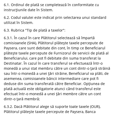
6.1. Ordinul de plată se completează în conformitate cu
instrucțiunile date în Sistem.
6.2. Codul valutei este indicat prin selectarea unui standard
utilizat în Sistem.
6.3. Rubrica "Tip de plată a taxelor":
6.3.1. În cazul în care Plătitorul selectează să împartă
comisioanele (SHA), Plătitorul plătește taxele percepute de
Paysera, care sunt debitate din cont, în timp ce Beneficiarul
plătește taxele percepute de Furnizorul de servicii de plată al
Beneficiarului, care pot fi debitate din suma transferat la
Destinatar. În cazul în care transferul se efectuează într-o
monedă a unui stat membru către un cont dintr-o țară străină
sau într-o monedă a unei țări străine, Beneficiarul va plăti, de
asemenea, comisioanele băncii intermediare care pot fi
deduse din suma transferată către Beneficiar. Opțiunea de
plată actuală este obligatorie atunci când transferul este
efectuat într-o monedă a unei țări membre către un cont
dintr-o țară membră;
6.3.2. Dacă Plătitorul alege să suporte toate taxele (OUR),
Plătitorul plătește taxele percepute de Paysera, Banca