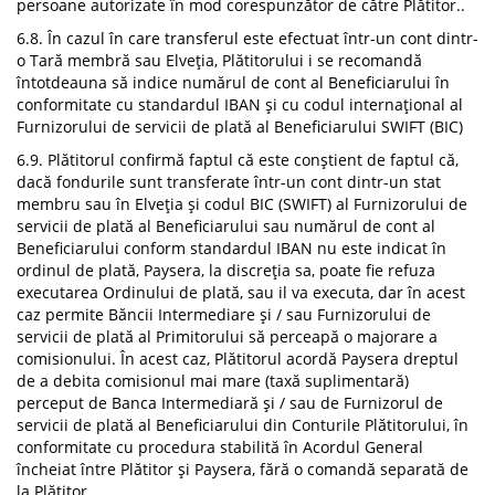
persoane autorizate în mod corespunzător de către Plătitor..
6.8. În cazul în care transferul este efectuat într-un cont dintr-
o Tară membră sau Elveția, Plătitorului i se recomandă
întotdeauna să indice numărul de cont al Beneficiarului în
conformitate cu standardul IBAN și cu codul internațional al
Furnizorului de servicii de plată al Beneficiarului SWIFT (BIC)
6.9. Plătitorul confirmă faptul că este conștient de faptul că,
dacă fondurile sunt transferate într-un cont dintr-un stat
membru sau în Elveția și codul BIC (SWIFT) al Furnizorului de
servicii de plată al Beneficiarului sau numărul de cont al
Beneficiarului conform standardul IBAN nu este indicat în
ordinul de plată, Paysera, la discreția sa, poate fie refuza
executarea Ordinului de plată, sau il va executa, dar în acest
caz permite Băncii Intermediare și / sau Furnizorului de
servicii de plată al Primitorului să perceapă o majorare a
comisionului. În acest caz, Plătitorul acordă Paysera dreptul
de a debita comisionul mai mare (taxă suplimentară)
perceput de Banca Intermediară și / sau de Furnizorul de
servicii de plată al Beneficiarului din Conturile Plătitorului, în
conformitate cu procedura stabilită în Acordul General
încheiat între Plătitor și Paysera, fără o comandă separată de
la Plătitor.