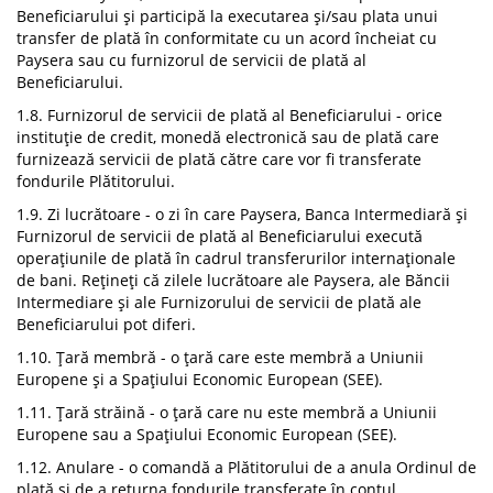
Beneficiarului și participă la executarea și/sau plata unui
transfer de plată în conformitate cu un acord încheiat cu
Paysera sau cu furnizorul de servicii de plată al
Beneficiarului.
1.8. Furnizorul de servicii de plată al Beneficiarului - orice
instituție de credit, monedă electronică sau de plată care
furnizează servicii de plată către care vor fi transferate
fondurile Plătitorului.
1.9. Zi lucrătoare - o zi în care Paysera, Banca Intermediară și
Furnizorul de servicii de plată al Beneficiarului execută
operațiunile de plată în cadrul transferurilor internaționale
de bani. Rețineți că zilele lucrătoare ale Paysera, ale Băncii
Intermediare și ale Furnizorului de servicii de plată ale
Beneficiarului pot diferi.
1.10. Țară membră - o țară care este membră a Uniunii
Europene și a Spațiului Economic European (SEE).
1.11. Țară străină - o țară care nu este membră a Uniunii
Europene sau a Spațiului Economic European (SEE).
1.12. Anulare - o comandă a Plătitorului de a anula Ordinul de
plată și de a returna fondurile transferate în contul