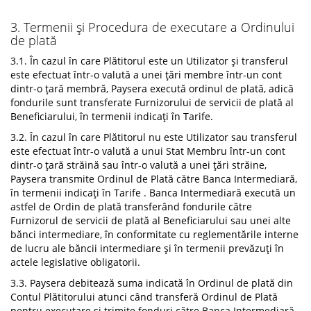
3. Termenii și Procedura de executare a Ordinului
de plată
3.1. În cazul în care Plătitorul este un Utilizator și transferul
este efectuat într-o valută a unei țări membre într-un cont
dintr-o țară membră, Paysera execută ordinul de plată, adică
fondurile sunt transferate Furnizorului de servicii de plată al
Beneficiarului, în termenii indicați în Tarife.
3.2. În cazul în care Plătitorul nu este Utilizator sau transferul
este efectuat într-o valută a unui Stat Membru într-un cont
dintr-o țară străină sau într-o valută a unei țări străine,
Paysera transmite Ordinul de Plată către Banca Intermediară,
în termenii indicați în Tarife . Banca Intermediară execută un
astfel de Ordin de plată transferând fondurile către
Furnizorul de servicii de plată al Beneficiarului sau unei alte
bănci intermediare, în conformitate cu reglementările interne
de lucru ale băncii intermediare și în termenii prevăzuți în
actele legislative obligatorii.
3.3. Paysera debitează suma indicată în Ordinul de plată din
Contul Plătitorului atunci când transferă Ordinul de Plată
pentru executare și trimite fonduri către Banca Intermediară