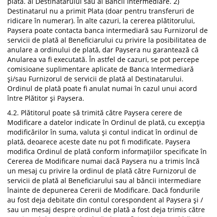
plată. al Destinatarului sau al Băncii Intermediare. 2)
Destinatarul nu a primit Plata (doar pentru transferuri de
ridicare în numerar). În alte cazuri, la cererea plătitorului,
Paysera poate contacta banca intermediară sau Furnizorul de
servicii de plată al Beneficiarului cu privire la posibilitatea de
anulare a ordinului de plată, dar Paysera nu garantează că
Anularea va fi executată. În astfel de cazuri, se pot percepe
comisioane suplimentare aplicate de Banca Intermediară
și/sau Furnizorul de servicii de plată al Destinatarului.
Ordinul de plată poate fi anulat numai în cazul unui acord
între Plătitor și Paysera.
4.2. Plătitorul poate să trimită către Paysera cerere de
Modificare a datelor indicate în Ordinul de plată, cu excepția
modificărilor în suma, valuta și contul indicat în ordinul de
plată, deoarece aceste date nu pot fi modificate. Paysera
modifica Ordinul de plată conform informațiilor specificate în
Cererea de Modificare numai dacă Paysera nu a trimis încă
un mesaj cu privire la ordinul de plată către Furnizorul de
servicii de plată al Beneficiarului sau al băncii intermediare
înainte de depunerea Cererii de Modificare. Dacă fondurile
au fost deja debitate din contul corespondent al Paysera și /
sau un mesaj despre ordinul de plată a fost deja trimis către