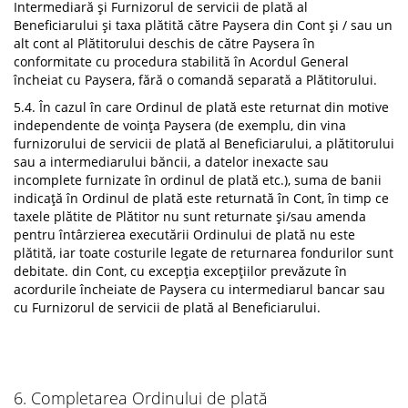
Intermediară și Furnizorul de servicii de plată al
Beneficiarului și taxa plătită către Paysera din Cont și / sau un
alt cont al Plătitorului deschis de către Paysera în
conformitate cu procedura stabilită în Acordul General
încheiat cu Paysera, fără o comandă separată a Plătitorului.
5.4. În cazul în care Ordinul de plată este returnat din motive
independente de voința Paysera (de exemplu, din vina
furnizorului de servicii de plată al Beneficiarului, a plătitorului
sau a intermediarului băncii, a datelor inexacte sau
incomplete furnizate în ordinul de plată etc.), suma de banii
indicață în Ordinul de plată este returnată în Cont, în timp ce
taxele plătite de Plătitor nu sunt returnate și/sau amenda
pentru întârzierea executării Ordinului de plată nu este
plătită, iar toate costurile legate de returnarea fondurilor sunt
debitate. din Cont, cu excepția excepțiilor prevăzute în
acordurile încheiate de Paysera cu intermediarul bancar sau
cu Furnizorul de servicii de plată al Beneficiarului.
6. Completarea Ordinului de plată