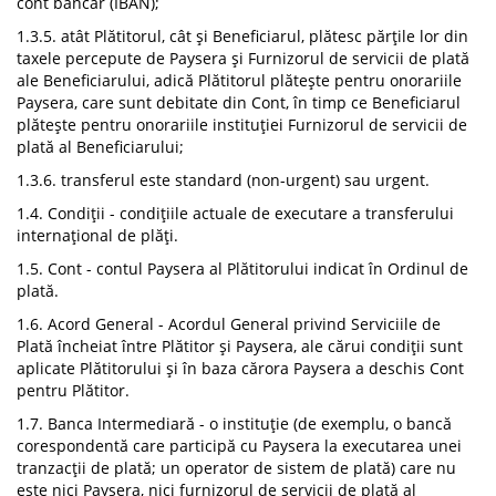
cont bancar (IBAN);
1.3.5. atât Plătitorul, cât și Beneficiarul, plătesc părțile lor din
taxele percepute de Paysera și Furnizorul de servicii de plată
ale Beneficiarului, adică Plătitorul plătește pentru onorariile
Paysera, care sunt debitate din Cont, în timp ce Beneficiarul
plătește pentru onorariile instituției Furnizorul de servicii de
plată al Beneficiarului;
1.3.6. transferul este standard (non-urgent) sau urgent.
1.4. Condiții - condițiile actuale de executare a transferului
internațional de plăți.
1.5. Cont - contul Paysera al Plătitorului indicat în Ordinul de
plată.
1.6. Acord General - Acordul General privind Serviciile de
Plată încheiat între Plătitor și Paysera, ale cărui condiții sunt
aplicate Plătitorului și în baza cărora Paysera a deschis Cont
pentru Plătitor.
1.7. Banca Intermediară - o instituție (de exemplu, o bancă
corespondentă care participă cu Paysera la executarea unei
tranzacții de plată; un operator de sistem de plată) care nu
este nici Paysera, nici furnizorul de servicii de plată al