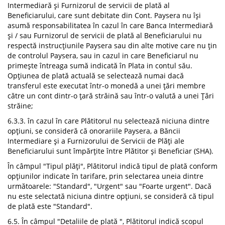
Intermediară și Furnizorul de servicii de plată al
Beneficiarului, care sunt debitate din Cont. Paysera nu își
asumă responsabilitatea în cazul în care Banca Intermediară
și / sau Furnizorul de servicii de plată al Beneficiarului nu
respectă instrucțiunile Paysera sau din alte motive care nu țin
de controlul Paysera, sau in cazul in care Beneficiarul nu
primește întreaga sumă indicată în Plata in contul său.
Opțiunea de plată actuală se selectează numai dacă
transferul este executat într-o monedă a unei țări membre
către un cont dintr-o țară străină sau într-o valută a unei Țări
străine;
6.3.3. în cazul în care Plătitorul nu selectează niciuna dintre
opțiuni, se consideră că onorariile Paysera, a Băncii
Intermediare și a Furnizorului de Servicii de Plăți ale
Beneficiarului sunt împărțite între Plătitor și Beneficiar (SHA).
În câmpul "Tipul plăți", Plătitorul indică tipul de plată conform
opțiunilor indicate în tarifare, prin selectarea uneia dintre
următoarele: "Standard", "Urgent" sau "Foarte urgent". Dacă
nu este selectată niciuna dintre opțiuni, se consideră că tipul
de plată este "Standard".
6.5. În câmpul "Detaliile de plată ", Plătitorul indică scopul