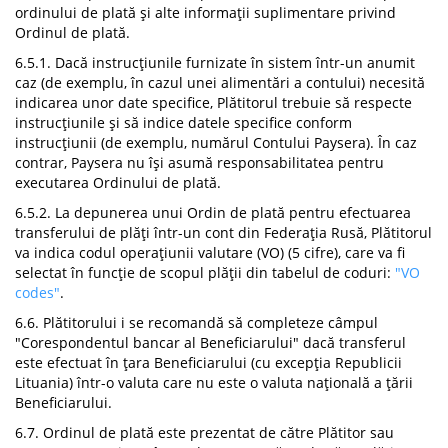
ordinului de plată și alte informații suplimentare privind
Ordinul de plată.
6.5.1. Dacă instrucțiunile furnizate în sistem într-un anumit
caz (de exemplu, în cazul unei alimentări a contului) necesită
indicarea unor date specifice, Plătitorul trebuie să respecte
instrucțiunile și să indice datele specifice conform
instrucțiunii (de exemplu, numărul Contului Paysera). În caz
contrar, Paysera nu își asumă responsabilitatea pentru
executarea Ordinului de plată.
6.5.2. La depunerea unui Ordin de plată pentru efectuarea
transferului de plăți într-un cont din Federația Rusă, Plătitorul
va indica codul operațiunii valutare (VO) (5 cifre), care va fi
selectat în funcție de scopul plății din tabelul de coduri:
"VO
codes"
.
6.6. Plătitorului i se recomandă să completeze câmpul
"Corespondentul bancar al Beneficiarului" dacă transferul
este efectuat în țara Beneficiarului (cu excepția Republicii
Lituania) într-o valuta care nu este o valuta națională a țării
Beneficiarului.
6.7. Ordinul de plată este prezentat de către Plătitor sau