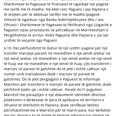
Shërbimeve të Pagesave të Pranuesit të ngarkojë një pagesë
me tarifë më të madhe. Në këtë rast, Paguesi i jep Paysera-s
të drejtën për të debituar tarifën më të madhe (pagesë
shtesë) të ngarkuar nga Banka Ndërmjetësuese dhe / ose
Ofruesi i Shërbimeve të Pagesave të Përfituesit nga Llogaritë e
Paguesit sipas procedurës së përcaktuar në Marrëveshjen e
Përgjithshme të arritur midis Paguesit dhe Paysera-s, pa një
urdhër të veçantë nga Paguesi
6.10. Pas përfundimit të duhur të një urdhri pagese për një
transfer marrjeje parash në monedhën e një vendi anëtar në
një vend anëtar, në monedhën e një vendi anëtar në një vend
të huaj ose në monedhën e një vendi të huaj, çdo transferim i
marrjes së parave të gatshme do të jetë i është caktuar një
numër unik transaksioni (kodi i marrjes së parave të
gatshme). Do të jetë përgjegjësi e Paguesit të informojë
Marrësin për transferin e marrjes së parave të gatshme, duke
përfshirë kodin që i është caktuar. Paratë do t'i paguhen
Marrësit me paraqitjen e një dokumenti identiteti dhe/ose
plotësimin e kërkesave të tjera të aplikuara në territorin e
ofruesit të shërbimit të Paysera, duke verifikuar kështu
përshtatshmërinë e Marrësit për të marrë para. Kur kërkohet
me ligj, Paysera ka të drejtë të kërkojë informacion shtesë në