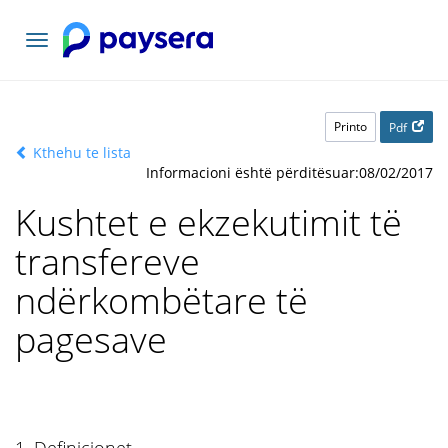
Navigacioni
toggle
Printo
Pdf
Kthehu te lista
Informacioni është përditësuar:08/02/2017
Kushtet e ekzekutimit të
transfereve
ndërkombëtare të
pagesave