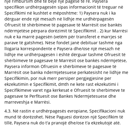
një rimbursim dhe të bëjë një pagesë të re. Paysera
specifikon urdhërpagesën sipas informacionit të treguar në
Specifikimi në kushtet e mëposhtme: 1) Paysera nuk i ka
dërguar ende një mesazh në lidhje me urdhërpagesën
Ofruesit të shërbimeve të pagesave të Marrësit ose bankës
ndërmjetëse përpara dorëzimit të Specifikimit . 2) kur Marrësi
nuk e ka marrë pagesën (vetëm për transferet e marrjes së
parave të gatshme). Nëse fondet janë debituar tashmë nga
llogaria korrespondente e Paysera dhe/ose një mesazh në
lidhje me urdhërpagesën i është dërguar tashmë Ofruesit të
shërbimeve të pagesave të Marrësit ose bankës ndërmjetëse,
Paysera informon Ofruesin e shërbimeve të pagesave të
Marrësit ose banka ndermjetesuese perkatesisht ne lidhje me
Specifikimin, por nuk merr persiper pergjegjesine per
ekzekutimin e Specifikimit, dmth ne kete rast ekzekutimi i
Specifikimeve varet nga kerkesat e Ofruesit te sherbimeve te
pagesave te Perfituesit ose Bankes Ndermjetesuese dhe
marreveshja e Marrësi.
4.3. Në rastin e urdhërpagesës evropiane, Specifikacioni nuk
mund të dorëzohet. Nëse Paguesi dorëzon një Specifikim të
tillë, Paysera nuk do t'a pranojë dhe/ose t'a ekzekutojë atë.