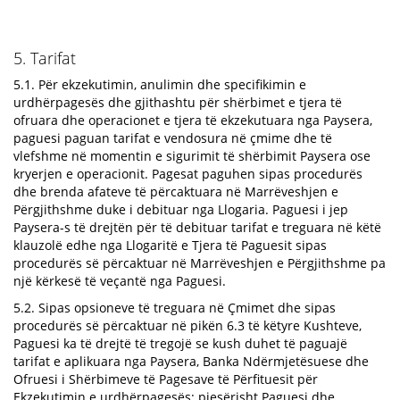
5. Tarifat
5.1. Për ekzekutimin, anulimin dhe specifikimin e
urdhërpagesës dhe gjithashtu për shërbimet e tjera të
ofruara dhe operacionet e tjera të ekzekutuara nga Paysera,
paguesi paguan tarifat e vendosura në çmime dhe të
vlefshme në momentin e sigurimit të shërbimit Paysera ose
kryerjen e operacionit. Pagesat paguhen sipas procedurës
dhe brenda afateve të përcaktuara në Marrëveshjen e
Përgjithshme duke i debituar nga Llogaria. Paguesi i jep
Paysera-s të drejtën për të debituar tarifat e treguara në këtë
klauzolë edhe nga Llogaritë e Tjera të Paguesit sipas
procedurës së përcaktuar në Marrëveshjen e Përgjithshme pa
një kërkesë të veçantë nga Paguesi.
5.2. Sipas opsioneve të treguara në Çmimet dhe sipas
procedurës së përcaktuar në pikën 6.3 të këtyre Kushteve,
Paguesi ka të drejtë të tregojë se kush duhet të paguajë
tarifat e aplikuara nga Paysera, Banka Ndërmjetësuese dhe
Ofruesi i Shërbimeve të Pagesave të Përfituesit për
Ekzekutimin e urdhërpagesës: pjesërisht Paguesi dhe