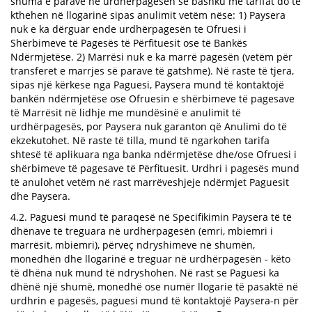
shuma e parave në urdhërpagesën së bashku me tarifat do të
kthehen në llogarinë sipas anulimit vetëm nëse: 1) Paysera
nuk e ka dërguar ende urdhërpagesën te Ofruesi i
Shërbimeve të Pagesës të Përfituesit ose të Bankës
Ndërmjetëse. 2) Marrësi nuk e ka marrë pagesën (vetëm për
transferet e marrjes së parave të gatshme). Në raste të tjera,
sipas një kërkese nga Paguesi, Paysera mund të kontaktojë
bankën ndërmjetëse ose Ofruesin e shërbimeve të pagesave
të Marrësit në lidhje me mundësinë e anulimit të
urdhërpagesës, por Paysera nuk garanton që Anulimi do të
ekzekutohet. Në raste të tilla, mund të ngarkohen tarifa
shtesë të aplikuara nga banka ndërmjetëse dhe/ose Ofruesi i
shërbimeve të pagesave të Përfituesit. Urdhri i pagesës mund
të anulohet vetëm në rast marrëveshjeje ndërmjet Paguesit
dhe Paysera.
4.2. Paguesi mund të paraqesë në Specifikimin Paysera të të
dhënave të treguara në urdhërpagesën (emri, mbiemri i
marrësit, mbiemri), përveç ndryshimeve në shumën,
monedhën dhe llogarinë e treguar në urdhërpagesën - këto
të dhëna nuk mund të ndryshohen. Në rast se Paguesi ka
dhënë një shumë, monedhë ose numër llogarie të pasaktë në
urdhrin e pagesës, paguesi mund të kontaktojë Paysera-n për