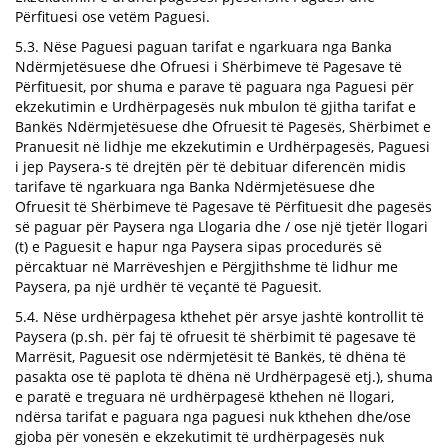
Përfituesi ose vetëm Paguesi.
5.3. Nëse Paguesi paguan tarifat e ngarkuara nga Banka
Ndërmjetësuese dhe Ofruesi i Shërbimeve të Pagesave të
Përfituesit, por shuma e parave të paguara nga Paguesi për
ekzekutimin e Urdhërpagesës nuk mbulon të gjitha tarifat e
Bankës Ndërmjetësuese dhe Ofruesit të Pagesës, Shërbimet e
Pranuesit në lidhje me ekzekutimin e Urdhërpagesës, Paguesi
i jep Paysera-s të drejtën për të debituar diferencën midis
tarifave të ngarkuara nga Banka Ndërmjetësuese dhe
Ofruesit të Shërbimeve të Pagesave të Përfituesit dhe pagesës
së paguar për Paysera nga Llogaria dhe / ose një tjetër llogari
(t) e Paguesit e hapur nga Paysera sipas procedurës së
përcaktuar në Marrëveshjen e Përgjithshme të lidhur me
Paysera, pa një urdhër të veçantë të Paguesit.
5.4. Nëse urdhërpagesa kthehet për arsye jashtë kontrollit të
Paysera (p.sh. për faj të ofruesit të shërbimit të pagesave të
Marrësit, Paguesit ose ndërmjetësit të Bankës, të dhëna të
pasakta ose të paplota të dhëna në Urdhërpagesë etj.), shuma
e paratë e treguara në urdhërpagesë kthehen në llogari,
ndërsa tarifat e paguara nga paguesi nuk kthehen dhe/ose
gjoba për vonesën e ekzekutimit të urdhërpagesës nuk