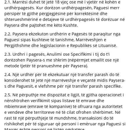
2.1. Marrësi duhet të jetë 18 vjeç ose më i vjetër në kohën e
urdhërpagesës. Kur dorëzon urdhërpagesën, Paguesi merr
përsipër të gjithë përgjegjësinë për korrektësinë dhe
shterueshmërinë e detajeve të urdhërpagesës të dorëzuar në
Paysera dhe pajtohet me këto Kushte.
2.2. Paysera ekzekuton urdhërin e Pagesës të paraqitur nga
Paguesi sipas kushteve të tanishme, Marrëveshjen e
Përgjithshme dhe legjislacionin e Republikës së Lituanisë.
2.3. Urdhri i pagesës, Anulimi ose Specifikimi i tij do t'i
dorëzohen Paysera-s me shkrim (nëpërmjet emailit ose një
metode tjetër të pranueshme për Paysera).
2.4. Një urdhër për të ekzekutuar një transfer parash do të
konsiderohet të jetë një marrëveshje e veçantë midis Paysera-
s dhe Paguesit, e vlefshme për një transfer parash specifike.
2.5. Në përputhje me dispozitat e ligjit, të gjitha operacionet i
nënshtrohen verifikimit sipas listave të emrave dhe
mbiemrave (emrave të kompanive) të ofruara nga autoritetet
e vendeve dhe territoreve në të cilat ofrohen shërbimet. Në
rast të një përputhjeje të mundshme, transaksioni do të
rishikohet për të siguruar që personi i emëruar nga Paguesi si
Marrës është personi në listën përkatëse.