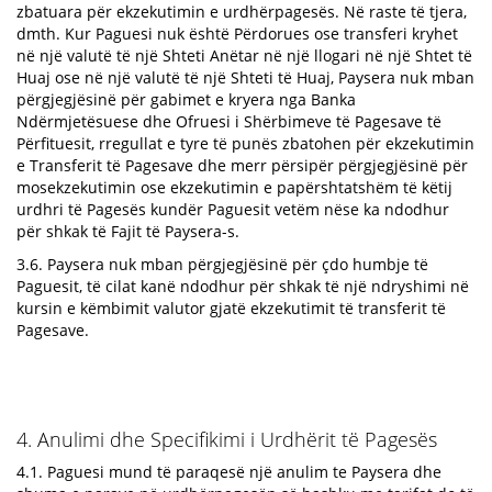
zbatuara për ekzekutimin e urdhërpagesës. Në raste të tjera,
dmth. Kur Paguesi nuk është Përdorues ose transferi kryhet
në një valutë të një Shteti Anëtar në një llogari në një Shtet të
Huaj ose në një valutë të një Shteti të Huaj, Paysera nuk mban
përgjegjësinë për gabimet e kryera nga Banka
Ndërmjetësuese dhe Ofruesi i Shërbimeve të Pagesave të
Përfituesit, rregullat e tyre të punës zbatohen për ekzekutimin
e Transferit të Pagesave dhe merr përsipër përgjegjësinë për
mosekzekutimin ose ekzekutimin e papërshtatshëm të këtij
urdhri të Pagesës kundër Paguesit vetëm nëse ka ndodhur
për shkak të Fajit të Paysera-s.
3.6. Paysera nuk mban përgjegjësinë për çdo humbje të
Paguesit, të cilat kanë ndodhur për shkak të një ndryshimi në
kursin e këmbimit valutor gjatë ekzekutimit të transferit të
Pagesave.
4. Anulimi dhe Specifikimi i Urdhërit të Pagesës
4.1. Paguesi mund të paraqesë një anulim te Paysera dhe