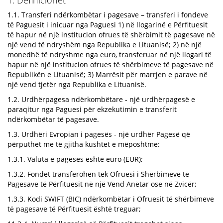
1. Definicionet
1.1. Transferi ndërkombëtar i pagesave – transferi i fondeve
të Paguesit i inicuar nga Paguesi 1) në llogarinë e Përfituesit
të hapur në një institucion ofrues të shërbimit të pagesave në
një vend të ndryshëm nga Republika e Lituanisë; 2) në një
monedhë të ndryshme nga euro, transferuar në një llogari të
hapur në një institucion ofrues të shërbimeve të pagesave në
Republikën e Lituanisë; 3) Marrësit për marrjen e parave në
një vend tjetër nga Republika e Lituanisë.
1.2. Urdhërpagesa ndërkombëtare - një urdhërpagesë e
paraqitur nga Paguesi për ekzekutimin e transferit
ndërkombëtar të pagesave.
1.3. Urdhëri Evropian i pagesës - një urdhër Pagesë që
përputhet me të gjitha kushtet e mëposhtme:
1.3.1. Valuta e pagesës është euro (EUR);
1.3.2. Fondet transferohen tek Ofruesi i Shërbimeve të
Pagesave të Përfituesit në një Vend Anëtar ose në Zvicër;
1.3.3. Kodi SWIFT (BIC) ndërkombëtar i Ofruesit të shërbimeve
të pagesave të Përfituesit është treguar;