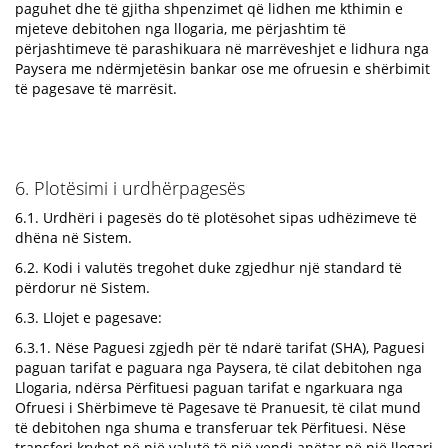
paguhet dhe të gjitha shpenzimet që lidhen me kthimin e
mjeteve debitohen nga llogaria, me përjashtim të
përjashtimeve të parashikuara në marrëveshjet e lidhura nga
Paysera me ndërmjetësin bankar ose me ofruesin e shërbimit
të pagesave të marrësit.
6. Plotësimi i urdhërpagesës
6.1. Urdhëri i pagesës do të plotësohet sipas udhëzimeve të
dhëna në Sistem.
6.2. Kodi i valutës tregohet duke zgjedhur një standard të
përdorur në Sistem.
6.3. Llojet e pagesave:
6.3.1. Nëse Paguesi zgjedh për të ndarë tarifat (SHA), Paguesi
paguan tarifat e paguara nga Paysera, të cilat debitohen nga
Llogaria, ndërsa Përfituesi paguan tarifat e ngarkuara nga
Ofruesi i Shërbimeve të Pagesave të Pranuesit, të cilat mund
të debitohen nga shuma e transferuar tek Përfituesi. Nëse
transferi kryhet në një valutë të një vendi anëtar në një llogari