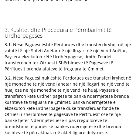
3. Kushtet dhe Procedura e Përmbarimit të
Urdhërpagesës
3.1. Nëse Paguesi është Përdorues dhe transferi kryhet në një
valutë të një Shteti Anëtar në një llogari në një Vend Anëtar,
Paysera ekzekuton këtë Urdhërpagese, dmth. Fondet
transferohen tek Ofruesi i Shërbimeve të Pagesave të
Përfituesit brenda afateve të treguara te Çmimet.
3.2. Nëse Paguesi nuk është Përdorues ose transferi kryhet në
një monedhë të një vendi anëtar në një llogari në një vend të
huaj ose në një monedhë të një vendi të huaj, Paysera e
transferon këtë urdhër pagese te banka ndërmjetëse brenda
kushteve të treguara në Çmimet. Banka ndërmjetëse e
ekzekuton këtë urdhërpagesë duke transferuar fonde te
Ofruesi i shërbimeve të pagesave të Përfituesit ose te një
bankë tjetër Ndërmjetësuese sipas rregulloreve të
brendshme të punës së bankës ndërmjetëse dhe brenda
kushteve të përcaktuara në aktet ligjore detyruese.