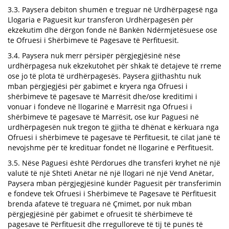
3.3. Paysera debiton shumën e treguar në Urdhërpagesë nga
Llogaria e Paguesit kur transferon Urdhërpagesën për
ekzekutim dhe dërgon fonde në Bankën Ndërmjetësuese ose
te Ofruesi i Shërbimeve të Pagesave të Përfituesit.
3.4. Paysera nuk merr përsipër përgjegjësinë nëse
urdhërpagesa nuk ekzekutohet për shkak të detajeve të rreme
ose jo të plota të urdhërpagesës. Paysera gjithashtu nuk
mban përgjegjësi për gabimet e kryera nga Ofruesi i
shërbimeve të pagesave të Marrësit dhe/ose kreditimi i
vonuar i fondeve në llogarinë e Marrësit nga Ofruesi i
shërbimeve të pagesave të Marrësit, ose kur Paguesi në
urdhërpagesën nuk tregon të gjitha të dhënat e kërkuara nga
Ofruesi i shërbimeve të pagesave të Përfituesit, të cilat janë të
nevojshme për të kredituar fondet në llogarinë e Përfituesit.
3.5. Nëse Paguesi është Përdorues dhe transferi kryhet në një
valutë të një Shteti Anëtar në një llogari në një Vend Anëtar,
Paysera mban përgjegjësinë kundër Paguesit për transferimin
e fondeve tek Ofruesi i Shërbimeve të Pagesave të Përfituesit
brenda afateve të treguara në Çmimet, por nuk mban
përgjegjësinë për gabimet e ofruesit të shërbimeve të
pagesave të Përfituesit dhe rregulloreve të tij të punës të