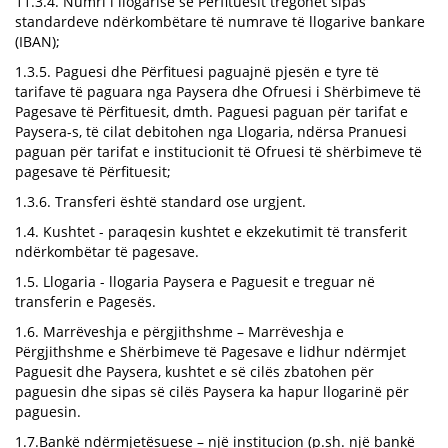
11.3.4. Numri i llogarisë së Përfituesit tregohet sipas
standardeve ndërkombëtare të numrave të llogarive bankare
(IBAN);
1.3.5. Paguesi dhe Përfituesi paguajnë pjesën e tyre të
tarifave të paguara nga Paysera dhe Ofruesi i Shërbimeve të
Pagesave të Përfituesit, dmth. Paguesi paguan për tarifat e
Paysera-s, të cilat debitohen nga Llogaria, ndërsa Pranuesi
paguan për tarifat e institucionit të Ofruesi të shërbimeve të
pagesave të Përfituesit;
1.3.6. Transferi është standard ose urgjent.
1.4. Kushtet - paraqesin kushtet e ekzekutimit të transferit
ndërkombëtar të pagesave.
1.5. Llogaria - llogaria Paysera e Paguesit e treguar në
transferin e Pagesës.
1.6. Marrëveshja e përgjithshme – Marrëveshja e
Përgjithshme e Shërbimeve të Pagesave e lidhur ndërmjet
Paguesit dhe Paysera, kushtet e së cilës zbatohen për
paguesin dhe sipas së cilës Paysera ka hapur llogarinë për
paguesin.
1.7.Bankë ndërmjetësuese – një institucion (p.sh. një bankë