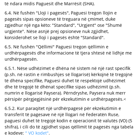
të ndara midis Paguesit dhe Marrësit (SHA).
6.4. Në fushën "Lloji i pagesës", Paguesi tregon llojin e
pagesës sipas opsioneve të treguara në çmimet, duke
zgjedhur një nga këto: "Standard", "Urgjent" ose "Shumë
urgjente". Nëse asnjë prej opsioneve nuk zgjidhet,
konsiderohet se lloji i pagesës është "Standard".
6.5. Në fushën "Qëllimi" Paguesi tregon qëllimin e
urdhërpagesës dhe informacione të tjera shtesë në lidhje me
urdhërpagesën.
6.5.1. Nëse udhëzimet e dhëna në sistem në një rast specifik
(p.sh. në rastin e rimbushjes së llogarisë) kërkojnë të tregojnë
të dhëna specifike, Paguesi duhet të respektojë udhëzimet
dhe të tregojë të dhënat specifike sipas udhëzimit (p.sh.
numrin e llogarisë Paysera). Përndryshe, Paysera nuk merr
përsipër përgjegjësinë për ekzekutimin e urdhërpagesës.<
6.5.2. Kur paraqitet një urdhërpagesë për ekzekutimin e
transferit të pagesave në një llogari në Federatën Ruse,
paguesi duhet të tregojë kodin e operacionit të valutës (VO) (5
shifra), i cili do të zgjidhet sipas qëllimit të pagesës nga tabela
e kodeve:
" VO kodet"
.