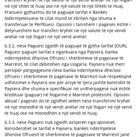
në një shtet të huaj ose në një valutë të një Shteti të Huaj,
Pranuesi gjithashtu do të paguajë tarifat e Bankës
Ndërmjetësuese të cilat mund të zbriten nga shuma e
transferuar te Përfituesi. Opsioni i tanishëm i pagesës është i
detyrueshëm kur transferi kryhet në një valutë të një vendi
anëtar në një llogari në një vend anëtar;
6.3.2. nëse Paguesi zgjedh të paguajë të gjitha tarifat (OUR),
Paguesi paguan tarifat e ngarkuara nga Paysera, banka
ndërmjetëse dhe/ose Ofruesi i shërbimeve të pagesave të
Marrësit, të cilat debitohen nga Llogaria. Paysera nuk merr
përsipër përgjegjësinë nëse banka ndërmjetëse dhe/ose
Ofruesi i shërbimeve të pagesave të Marrësit nuk respektojnë
udhëzimet e Paysera ose për arsye të tjera jashtë kontrollit të
Paysera dhe shuma e specifikuar në urdhërpagesë nuk është
kredituar (paguar) në llogarinë e Marrësit plotësisht. Opsioni
aktual i pagesës do të zgjidhet vetëm nëse transferimi kryhet
në një monedhë të një vendi anëtar në një llogari në një vend
të huaj ose në monedhën e një vendi të huaj;
6.3.3. nëse Paguesi nuk zgjedh asnjërën nga opsionet,
konsiderohet se tarifat e Paysera, bankës ndërmjetëse
dhe/ose Ofruesit të shërbimeve të pagesave të Marrësit janë