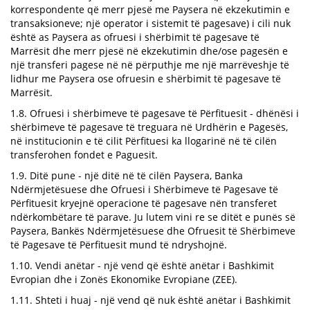
korrespondente që merr pjesë me Paysera në ekzekutimin e
transaksioneve; një operator i sistemit të pagesave) i cili nuk
është as Paysera as ofruesi i shërbimit të pagesave të
Marrësit dhe merr pjesë në ekzekutimin dhe/ose pagesën e
një transferi pagese në në përputhje me një marrëveshje të
lidhur me Paysera ose ofruesin e shërbimit të pagesave të
Marrësit.
1.8. Ofruesi i shërbimeve të pagesave të Përfituesit - dhënësi i
shërbimeve të pagesave të treguara në Urdhërin e Pagesës,
në institucionin e të cilit Përfituesi ka llogarinë në të cilën
transferohen fondet e Paguesit.
1.9. Ditë pune - një ditë në të cilën Paysera, Banka
Ndërmjetësuese dhe Ofruesi i Shërbimeve të Pagesave të
Përfituesit kryejnë operacione të pagesave nën transferet
ndërkombëtare të parave. Ju lutem vini re se ditët e punës së
Paysera, Bankës Ndërmjetësuese dhe Ofruesit të Shërbimeve
të Pagesave të Përfituesit mund të ndryshojnë.
1.10. Vendi anëtar - një vend që është anëtar i Bashkimit
Evropian dhe i Zonës Ekonomike Evropiane (ZEE).
1.11. Shteti i huaj - një vend që nuk është anëtar i Bashkimit