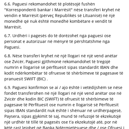
6.6. Paguesi rekomandohet të plotësojë fushën
"Korrespondenti bankar i Marrësit" nëse transferi kryhet në
vendin e Marrësit (përveç Republikës së Lituanisë) në një
monedhë që nuk është monedhë kombëtare e vendit të
Marrësit.
6.7. Urdhëri i pagesës do të dorëzohet nga paguesi ose
personat e autorizuar në mënyrë të përshtatshme nga
Paguesi.
6.8. Nëse transferi kryhet në një llogari në një vend anëtar
ose Zvicër, Paguesi gjithmonë rekomandohet të tregojë
numrin e llogarisë së përfituesit sipas standardit IBAN dhe
kodit ndërkombëtar të ofruesve të shërbimeve të pagesave të
pranuesit SWIFT (BIC) .
6.9. Paguesi konfirmon se ai / ajo është i vetëdijshëm se nëse
fondet transferohen në një llogari në një vend anëtar ose në
Zvicër dhe kodin BIC (SWIFT) të ofruesit të shërbimeve të
pagesave të Përfituesit ose numrin e llogarisë së Përfituesit
sipas IBAN standardit nuk është i shënuar në urdhërpagesë,
Paysera, sipas gjykimit të saj, mund të refuzojë të ekzekutojë
një urdhër të tillë të pagesës ose t'a ekzekutojë atë, por në
këtë rast lejohet që Banka Ndërmjetësuese dhe / ose Ofruesi i