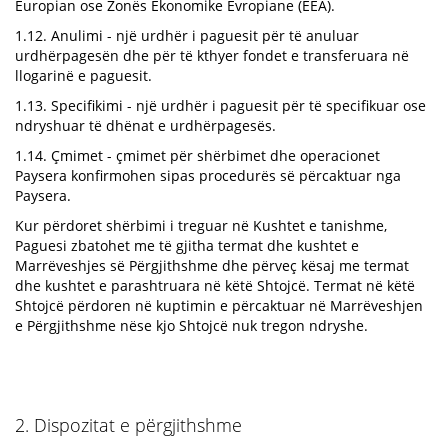
Europian ose Zonës Ekonomike Evropiane (EEA).
1.12. Anulimi - një urdhër i paguesit për të anuluar
urdhërpagesën dhe për të kthyer fondet e transferuara në
llogarinë e paguesit.
1.13. Specifikimi - një urdhër i paguesit për të specifikuar ose
ndryshuar të dhënat e urdhërpagesës.
1.14. Çmimet - çmimet për shërbimet dhe operacionet
Paysera konfirmohen sipas procedurës së përcaktuar nga
Paysera.
Kur përdoret shërbimi i treguar në Kushtet e tanishme,
Paguesi zbatohet me të gjitha termat dhe kushtet e
Marrëveshjes së Përgjithshme dhe përveç kësaj me termat
dhe kushtet e parashtruara në këtë Shtojcë. Termat në këtë
Shtojcë përdoren në kuptimin e përcaktuar në Marrëveshjen
e Përgjithshme nëse kjo Shtojcë nuk tregon ndryshe.
2. Dispozitat e përgjithshme