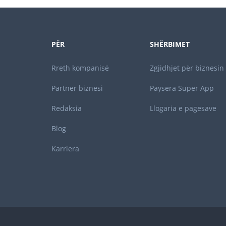
PËR
SHËRBIMET
Rreth kompanisë
Zgjidhjet për biznesin
Partner biznesi
Paysera Super App
Redaksia
Llogaria e pagesave
Blog
Karriera