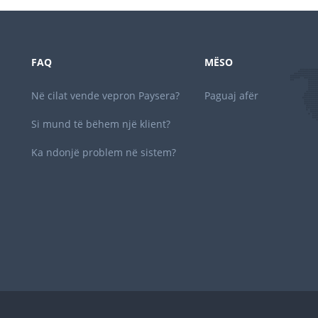
FAQ
MËSO
Në cilat vende vepron Paysera?
Paguaj afër
Si mund të bëhem një klient?
Ka ndonjë problem në sistem?