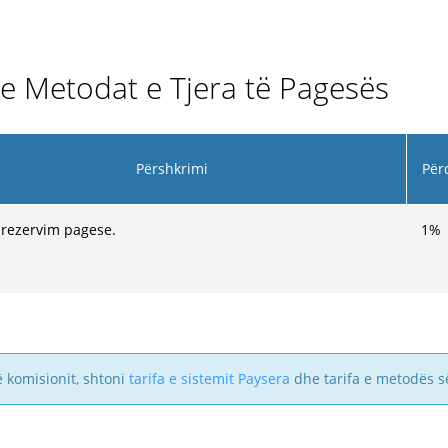
he Metodat e Tjera të Pagesës
Përshkrimi
Për
 rezervim pagese.
1
%
ë komisionit, shtoni
tarifa e sistemit Paysera
dhe tarifa e metodës s