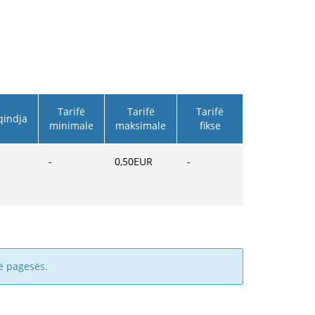
Tarifë
Tarifë
Tarifë
qindja
minimale
maksimale
fikse
-
0,50
EUR
-
ë pagesës.