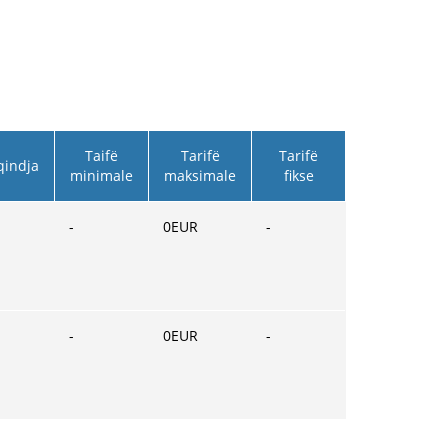
Taifë
Tarifë
Tarifë
qindja
minimale
maksimale
fikse
-
0
EUR
-
-
0
EUR
-