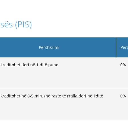
sës (PIS)
Përshkrimi
Për
kreditohet deri në 1 ditë pune
0
%
kreditohet në 3-5 min. (në raste të rralla deri në 1ditë
0
%