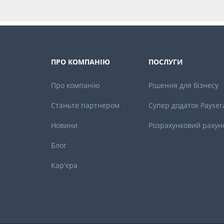
ПРО КОМПАНІЮ
ПОСЛУГИ
Про компанію
Рішення для бізнесу
Станьте партнером
Супер додаток Payser
Новини
Розрахунковий рахун
Блог
Кар'єра