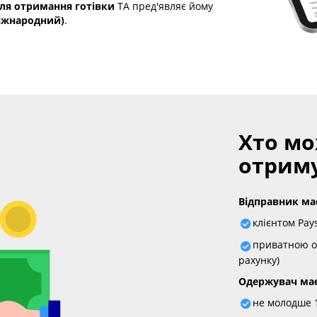
ля отримання готівки
ТА пред'являє йому
міжнародний)
.
Хто мо
отриму
Відправник має
клієнтом Pay
приватною ос
рахунку)
Одержувач має
не молодше 1