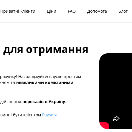
Приватні клієнти
Ціни
FAQ
Допомога
Блог
 для отримання
 рахунку! Насолоджуйтесь дуже простим
анням та
невеликими комісійними
 здійснення
переказів в Україну
.
овинні бути клієнтом
Paysera
.