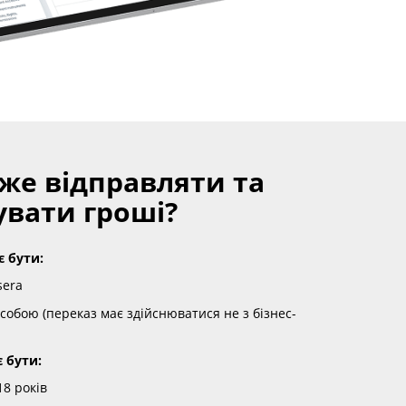
же відправляти та
вати гроші?
 бути:
sera
обою (переказ має здійснюватися не з бізнес-
 бути:
8 років