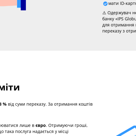
мати ID-карт
⚠️ Одержувач не
банку «IPS Glob
для отримання 
переказу з отр
міти
3 %
від суми переказу. За отримання коштів
снюватися лише в
євро
. Отримуючи гроші,
 така послуга надається у місці