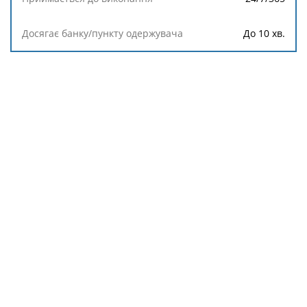
Валюта
До 10 хв.
Приймається
до
виконання
Досягає
банку/
пункту
одержувача