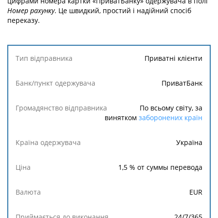
цифрами номера картки «ПриватБанку» одержувача в полі
Номер рахунку
. Це швидкий, простий і надійний спосіб
переказу.
Тип
Приватні клієнти
відправника
ПриватБанк
Банк/пункт
одержувача
По всьому світу, за
винятком
заборонених країн
Громадянство
відправника
Україна
Країна
1,5
% от суммы перевода
одержувача
EUR
Ціна
24/7/365