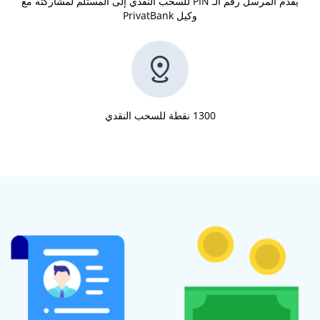
يقدم المرسل رقم الـ PIN للسحب النقدي إلى المستلم لمشاركته مع
وكيل PrivatBank
1300 نقطة للسحب النقدي