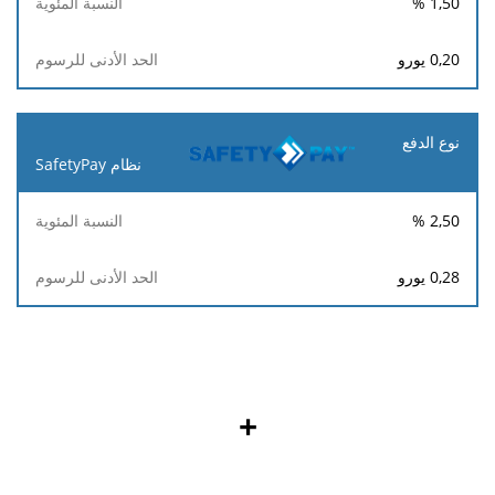
%
1,50
0,20
يورو
نظام SafetyPay
%
2,50
0,28
يورو
+