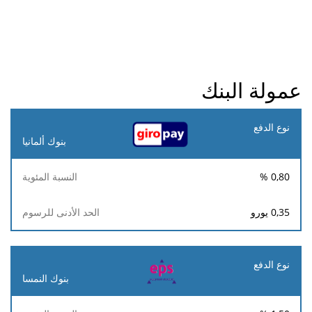
عمولة البنك
نوع
الدفع
بنوك ألمانيا
الحد
%
0,80
النسبة
الأدنى
المئوية
للرسوم
0,35
يورو
بنوك النمسا