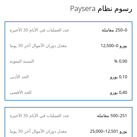
رسوم نظام Paysera
عدد
0–250 معاملة
العمليات
في
يورو 0–12,500
الأيام
30
الأخيرة
%
0,90
معدل
0,10
يورو
دوران
الأموال
0,40
يورو
آخر
30
يوما
251–500 معاملة
النسبة
المئوية
يورو 12,501–25,000