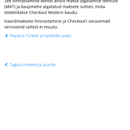
See hinnastamine kehtib ainult makse algatamise teenuse
(MAT) ja kaupmehe algatatud maksete suhtes, mida
töödeldakse Checkout Modern kaudu.
Kaardimaksete hinnastamine ja Checkout'i varasemad
versioonid sellest ei muutu.
Paysera Tickets projektide jaoks
Tagasi nimekirja juurde