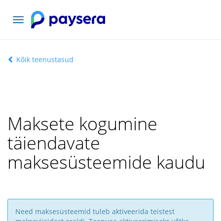
Vaheta
navigatsiooni
Kõik teenustasud
Maksete kogumine
täiendavate
maksesüsteemide kaudu
Need maksesüsteemid tuleb aktiveerida teistest