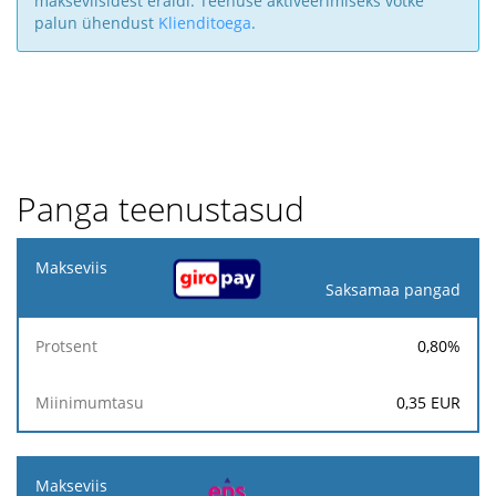
makseviisidest eraldi. Teenuse aktiveerimiseks võtke
palun ühendust
Klienditoega
.
Panga teenustasud
Makseviis
Saksamaa pangad
Protsent
Miinimumtasu
0,80
%
0,35
EUR